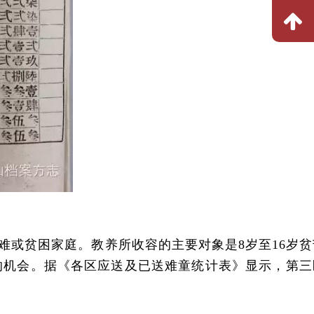
受难或贫困家庭。教养所收容的主要对象是8岁至16岁
的机会。据《各区应送及已送难童统计表》显示，第三