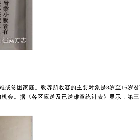
受难或贫困家庭。教养所收容的主要对象是8岁至16岁
的机会。据《各区应送及已送难童统计表》显示，第三