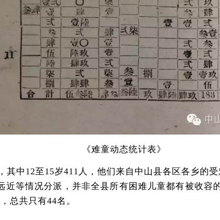
《难童动态统计表》
，其中12至15岁411人，他们来自中山县各区各乡的
远近等情况分派，并非全县所有困难儿童都有被收容
，总共只有44名。