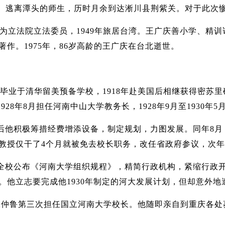
害。逃离潭头的师生，历时月余到达淅川县荆紫关。对于此次惨
为立法院立法委员，1949年旅居台湾。王广庆善小学、精
作。1975年，86岁高龄的王广庆在台北逝世。
1916年毕业于清华留美预备学校，1918年赴美国后相继获得
1928年8月担任河南中山大学教务长，1928年9月至1930
上任后他积极筹措经费增添设备，制定规划，力图发展。同年8
教授仅干了4个月就被免去校长职务，改任省政府参议，次年复
他向全校公布《河南大学组织规程》，精简行政机构，紧缩行
。他立志要完成他1930年制定的河大发展计划，但却意外
，张仲鲁第三次担任国立河南大学校长。他随即亲自到重庆各处