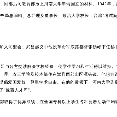
见，回部后向教育部报上河南大学申请国立的材料。1942年
正中书局总编辑、总经理及董事长，政治大学校长，台湾“考试
。他早年加入同盟会，武昌起义中他投革命军东路都督张钫帐下
后立即与各方交涉解决学校经费，使学生学习和生活得以维持。
、理、农三学院及校本部住在嵩县西部山区潭头镇。他想方
倡爱国爱校，尊重学术自由。在他的带领下，河南大学先后创
了“豫西人才库”。
都取得了优异成绩，在全国专科以上学生各种竞赛活动中均取