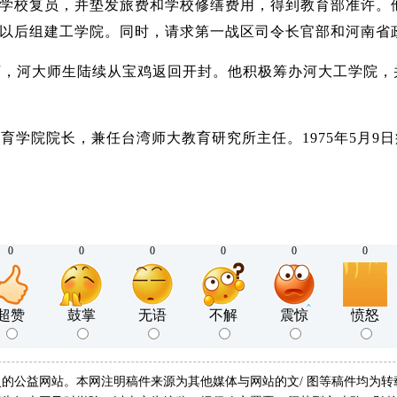
学校复员，并垫发旅费和学校修缮费用，得到教育部准许。
，以后组建工学院。同时，请求第一战区司令长官部和河南省
带领下，河大师生陆续从宝鸡返回开封。他积极筹办河大工学院
育学院院长，兼任台湾师大教育研究所主任。1975年5月9
0
0
0
0
0
0
超赞
鼓掌
无语
不解
震惊
愤怒
的公益网站。本网注明稿件来源为其他媒体与网站的文/ 图等稿件均为