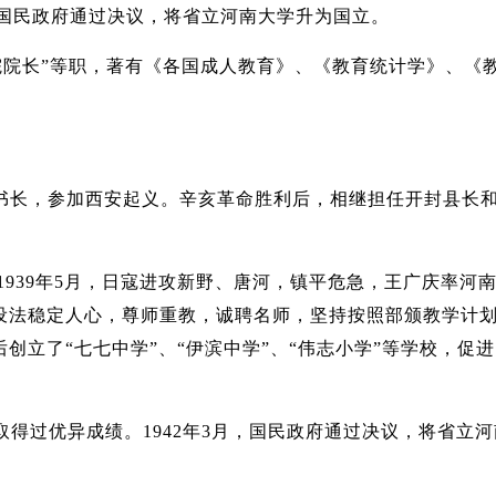
，国民政府通过决议，将省立河南大学升为国立。
院院长”等职，著有《各国成人教育》、《教育统计学》、《
任秘书长，参加西安起义。辛亥革命胜利后，相继担任开封县长
1939年5月，日寇进攻新野、唐河，镇平危急，王广庆率河
设法稳定人心，尊师重教，诚聘名师，坚持按照部颁教学计
立了“七七中学”、“伊滨中学”、“伟志小学”等学校，促
得过优异成绩。1942年3月，国民政府通过决议，将省立河