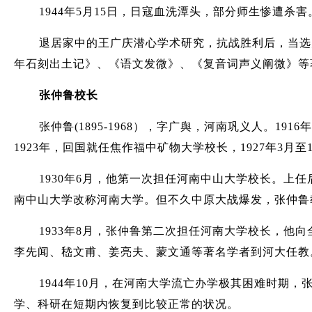
1944年5月15日，日寇血洗潭头，部分师生惨遭杀
退居家中的王广庆潜心学术研究，抗战胜利后，当选
年石刻出土记》、《语文发微》、《复音词声义阐微》等著
张仲鲁校长
张仲鲁(1895-1968），字广舆，河南巩义人。
1923年，回国就任焦作福中矿物大学校长，1927年3月至
1930年6月，他第一次担任河南中山大学校长。
南中山大学改称河南大学。但不久中原大战爆发，张仲鲁
1933年8月，张仲鲁第二次担任河南大学校长，
李先闻、嵇文甫、姜亮夫、蒙文通等著名学者到河大任教
1944年10月，在河南大学流亡办学极其困难时期
学、科研在短期内恢复到比较正常的状况。