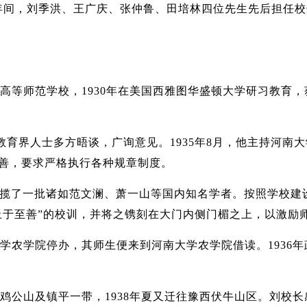
战流亡八年间，刘季洪、王广庆、张仲鲁、田培林四位先生先后担
年考入北京高等师范学校，1930年在美国西雅图华盛顿大学研习
及教育界人士多方晤谈，广询意见。1935年8月，他主持河
善，要求严格执行各种规章制度。
揽了一批诸如范文澜、萧一山等国内知名学者。按照学校建设
，止于至善”的校训，并将之镌刻在大门内侧门楣之上，以激励
北大学农学院停办，其师生便来到河南大学农学院借读。193
移至鸡公山及镇平一带，1938年夏又迁往豫西伏牛山区。刘