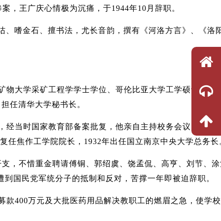
案，王广庆心情极为沉痛，于1944年10月辞职。
训诂、嗜金石、擅书法，尤长音韵，撰有《河洛方言》、《洛
密苏里矿物大学采矿工程学学士学位、哥伦比亚大学工学硕士学位
年5月担任清华大学秘书长。
月，经当时国家教育部备案批复，他亲自主持校务会议，宣布
任焦作工学院院长，1932年出任国立南京中央大学总务长
政开支，不惜重金聘请傅铜、郭绍虞、饶孟侃、高亨、刘节、涂
地遭到国民党军统分子的抵制和反对，苦撑一年即被迫辞职。
募款400万元及大批医药用品解决教职工的燃眉之急，使学