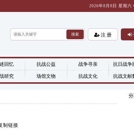
2026年8月8日 星期六 03
搜索
注 册
述回忆
抗战公益
战争寻亲
抗日战争
战研究
场馆文物
抗战文化
抗战文献
分
复制链接