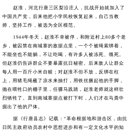
赵淮，河北行唐三区梨沿庄人，抗战开始就加入了
中国共产党，后来他把小学民校恢复起来，自己当教
师，坚持工作，被选为全区模范。
1944年冬天，赵淮不幸被俘，和附近村上80多个老
乡，被囚禁在南城寨的敌据点里，一个个被绳索绑着，
不能坐也不能躺，不让吃喝，有许多人被冻死、饿死。
但赵淮仍告诉群众不要暴露抗日秘密。后来敌人让群众
每人用一百斤小米自赎；对赵淮不但不放，反绑在柱
上，用猪毛绳蘸了凉水来抽打，用铁丝捆起他的手脚，
抛在喂牲口的棚子里，任骡马践踏，赵淮老师就这样壮
烈牺牲了。直到南城寨据点被打下时，人们才在马粪中
掘出了他的尸体。
据《行唐县志》记载：“革命根据地和游击区，由抗
日民主政府动员农村中思想进步和有一定文化水平的知