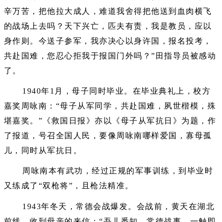
辛万苦，把他拉大成人，难道我舍得把他送到血肉横飞
的战场上去吗？天下兴亡，匹夫有责，我是教员，应以
身作则。今送子参军，我亦决心以身许国，报名投考，
共赴国难，您忍心拒我于报国门外吗？”田指导员被感动
了。
1940年1月，母子同时毕业。在毕业典礼上，校方
嘉奖周咏南：“母子从军同学，共赴国难，夙世楷模，殊
堪嘉奖。”《救国日报》亦以《母子从军抗日》为题，作
了报道，号召全国人民，要像周咏南哪样爱国，寡母孤
儿，同时从军抗日。
周咏南本有武功，经过正规的军事训练，到毕业时
又练成了“双枪将”，且枪法精准。
1943年冬天，常德会战爆发。会战前，黄天在湖北
前线，收到母亲的来信：“吾儿悉知，常德战事，一触即