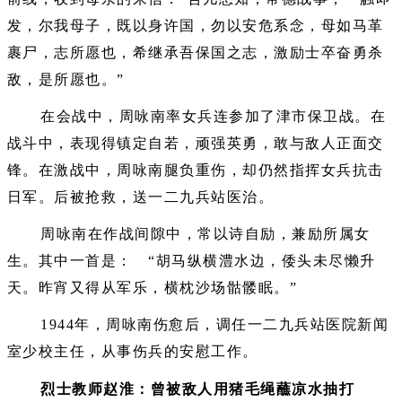
发，尔我母子，既以身许国，勿以安危系念，母如马革
裹尸，志所愿也，希继承吾保国之志，激励士卒奋勇杀
敌，是所愿也。”
在会战中，周咏南率女兵连参加了津市保卫战。在
战斗中，表现得镇定自若，顽强英勇，敢与敌人正面交
锋。在激战中，周咏南腿负重伤，却仍然指挥女兵抗击
日军。后被抢救，送一二九兵站医治。
周咏南在作战间隙中，常以诗自励，兼励所属女
生。其中一首是： “胡马纵横澧水边，倭头未尽懒升
天。昨宵又得从军乐，横枕沙场骷髅眠。”
1944年，周咏南伤愈后，调任一二九兵站医院新闻
室少校主任，从事伤兵的安慰工作。
烈士教师赵淮：曾被敌人用猪毛绳蘸凉水抽打