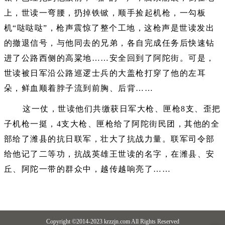
上，世读一弯腰，扔掉铁锨，顺手捡起机枪，一勾板
机“哒哒哒”，枪声震惊了整个工地，这枪声是世读发出
的撤退信号，与他同去的兄弟，各自完成任务后快速钻
进了公路西侧的高粱地……安全回到了阿陀街。可是，
世读被日军沿公路巡逻士兵的大盖枪打穿了他的左耳
朵，鲜血顺着脖子流到前胸、后背……
这一仗，世读他们共缴获日军大枪、匣枪8支、歪把
子机枪一挺，4支大枪、匣枪给了阿陀街民团，其他的全
部给了潍县的抗日联军，壮大了抗战力量。联军司令部
给他记了二等功，抗战英雄王世读的名字，在潍县、安
丘、阿陀一带的群众中，越传越响亮了……
Copyright ©2014-2023 krzzjn.com All Rights Reserved