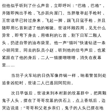
但他似乎听到了什么声音，立即呼叫：“巴格，巴格”，
并随即掏出手枪，飞步跃向屋门。当胖墩举起手枪时，
王世读早已转过身来，飞起一脚，踢飞日寇手枪，并且
随即用匕首刺进了他的喉咙。世读环顾四周，见无什么
异常，即弯下身去，用锋利的匕首，割下日军二颗人
头，扔进自带的油布袋里。他一声“猫叫”快速钻进一条
小胡同里。同去的队员小赵，听到他的信号声后，也紧
紧跟在了他的身后，二人一猫腰噌噌噌，消失在夜幕
里……
当坊子火车站的日伪军像炸锅一样，响着警笛到处
追拿凶犯时，世读二人已逃回阿陀街。
次日早饭后，世读来到本村新的坟墓群中，把两颗
鬼子人头，摆在了哥哥坟墓的供石上，点上香纸后，边
哭边说道：“哥哥和父老乡亲们，鬼子的人头已摆在地