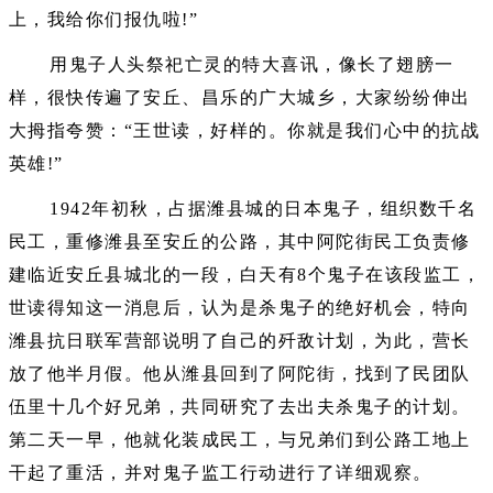
上，我给你们报仇啦!”
用鬼子人头祭祀亡灵的特大喜讯，像长了翅膀一
样，很快传遍了安丘、昌乐的广大城乡，大家纷纷伸出
大拇指夸赞：“王世读，好样的。你就是我们心中的抗战
英雄!”
1942年初秋，占据潍县城的日本鬼子，组织数千名
民工，重修潍县至安丘的公路，其中阿陀街民工负责修
建临近安丘县城北的一段，白天有8个鬼子在该段监工，
世读得知这一消息后，认为是杀鬼子的绝好机会，特向
潍县抗日联军营部说明了自己的歼敌计划，为此，营长
放了他半月假。他从潍县回到了阿陀街，找到了民团队
伍里十几个好兄弟，共同研究了去出夫杀鬼子的计划。
第二天一早，他就化装成民工，与兄弟们到公路工地上
干起了重活，并对鬼子监工行动进行了详细观察。