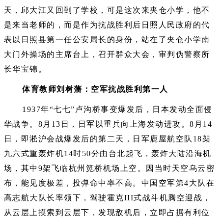
天，邱大江又回到了学校，可是这次来夹仓小学，他不
是来当老师的，而是作为抗战胜利后日照人民政府的代
表以日照县第一任公安局长的身份，站在了夹仓小学南
大门外操场的主席台上，召开群众大会，审判伪警察所
长华宝锦。
体育教师刘树藩：空军抗战胜利第一人
1937年“七七”卢沟桥事变爆发后，日本发动全面侵
华战争。8月13日，日军以重兵向上海发动进攻。8月14
日，即淞沪会战爆发后的第二天，日军鹿屋航空队18架
九六式重轰炸机14时50分由台北起飞，轰炸大陆沿海机
场，其中9架飞临杭州笕桥机场上空。因当时天空乌云密
布，能见度极差，投弹命中率不高。中国空军第4大队在
高志航大队长率领下，驾驶霍克III式战斗机腾空迎战，
从云层上摸索到云层下，发现敌机后，立即占据有利位