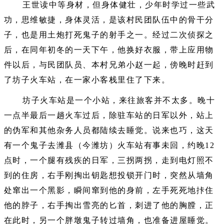
王世读中等身材，但身体健壮，少年时学过一些武
功，思维敏捷，身体灵活，是该村民团队伍中的骨干分
子，也是用土炮打死鬼子的射手之一。经过二次侦探之
后，在同年初冬的一天下午，他换好衣服，带上应用物
件以后，与民团队员、本村兄弟小赵一起，傍晚时赶到
了坊子火车站，在一家小客栈里住了下来。
坊子火车站是一个小站，来往旅客并不太多。晚十
一点半最后一趟火车过后，除驻车站的日军以外，站上
的伪军和其他杂务人员都陆续去睡觉。说来也巧，这天
有一个鬼子去潍县（今潍坊）火车站有事未回，约晚12
点时，一个腿有残疾的日军，三拐两拐，走到电灯照不
到的住房，右手刚掏出钥匙想投锁开门时，突然从墙角
处窜出一个黑影，瞬间窜到他的身前，左手死死地拤住
他的脖子，右手掏出雪亮的匕首，刺进了他的胸膛，正
在此时，另一个胖墩鬼子转过墙角，也准备进屋睡觉。