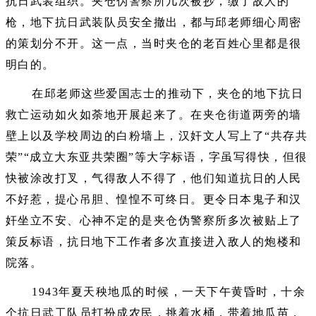
抗日武装组织。夹仓伪警察所几次被抄，缴了敌人的
枪，地下抗日武装队员安全撤出，都与邱老师细心周密
的策划分不开。这一点，当时夹仓的老百姓心里都是很
明白的。
在邱老师这些爱国志士的推动下，夹仓的地下抗日
救亡运动如火如荼地开展起来了。在夹仓街道两旁的墙
壁上以及学校周边的白粉墙上，汉奸文人写上了“共存共
荣”“成立大东亚共荣圈”等大字标语，字虽写得快，但很
快被涂改打叉，气得敌人不得了，他们知道抗日的人民
不好惹，提心吊胆、惶惶不可终日。更令日本鬼子和汉
奸坐立不安、心神不定的是夹仓伪警察所多次被贴上了
策反标语，抗日地下工作者多次直接进入敌人的炮楼和
院落。
1943年夏天秧地瓜的时候，一天下午黄昏时，十余
个抗日武工队员打扮成农民，挑着水桶，带着地瓜苗，