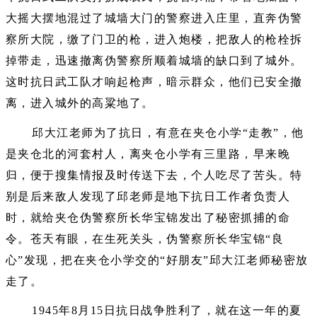
大摇大摆地混过了城墙大门的警察进入庄里，直奔伪警
察所大院，缴了门卫的枪，进入炮楼，把敌人的枪栓拆
掉带走，迅速撤离伪警察所顺着城墙的缺口到了城外。
这时抗日武工队才响起枪声，暗示群众，他们已安全撤
离，进入城外的高粱地了。
邱大江老师为了抗日，有意在夹仓小学“走教”，他
是夹仓北的河套村人，离夹仓小学有三里路，早来晚
归，便于搜集情报及时传送下去，个人吃尽了苦头。特
别是后来敌人发现了邱老师是地下抗日工作者负责人
时，就给夹仓伪警察所长华宝锦发出了秘密抓捕的命
令。苍天有眼，在生死关头，伪警察所长华宝锦“良
心”发现，把在夹仓小学交的“好朋友”邱大江老师秘密放
走了。
1945年8月15日抗日战争胜利了，就在这一年的夏