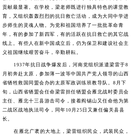
贡献最显著。在学校，梁老师既进行独具特色的课堂教
育，又组织轰轰烈烈的抗日救亡活动，成为大同中学进
步师生的灵魂人物。为党和祖国培养了一批批革命青
年，有的参加了新四军，有的活跃在抗日救亡的其它战
线上。有些人在新中国成立后，仍为保卫和建设社会主
义祖国继续艰苦奋斗，辛勤耕耘。
1937年抗日战争爆发后，河南党组织派遣梁雷于8
月初奔赴太原，参加薄一波等中国共产党人领导的山西
省牺牲救国同盟会办的太原军政训练班教导队。8月下
旬，山西省牺盟会任命梁雷担任牺盟会雁北战时委员会
主任、雁北十三县游击司令，接着阎锡山又任命他为第
二战区战地执法司令，同年10月25日又兼任偏关县县
长。
在雁北广袤的大地上，梁雷组织民众，武装民众，