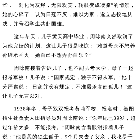
华，一刹化为灰烬，无限欢笑，转眼变成凄凉”的情景，
她的心碎了，认为日寇不灭，难以为家，遂立志投笔从
戎，并号召学生共赴国难。
这年冬天，儿子黄天高中毕业，周咏南突然取消了
为他完婚的计划。这让儿子很是吃惊：“难道母亲不想养
孙继承香火，她自己不想弄孙自乐？”
周咏南接着告诉儿子，也不能去考大学，母子一起
报考军校！儿子说：“国家规定，独子不得从军。”她十
分严肃说：“日寇并没有规定，不准屠杀寡妇孤儿！”这
让儿子无言以对。
1938年冬，母子双双报考黄埔军校。报名时，衡阳
招生处负责人田指导员对周咏南说：“你年纪已39岁，超
过年龄太多，不能报考。”周咏南含着眼泪指着儿子
说：“他是我的独生孤子，9个月失去了父亲，我吃尽千