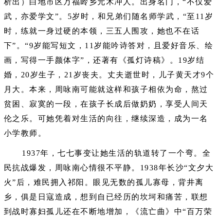
析出）白地市区万福岭乡元木冲人。出身名门，“不仅爱
武，亦爱学文”。5岁时，和兄弟们随名师学武，“至11岁
时，练就一身过硬的本领，三五人围攻，她也不在话
下”。“9岁能写短文，11岁能吟诗答对，且爱好音乐、绘
画，写得一手颜体字”，还著有《孤灯诗稿》。19岁结
婚，20岁生子，21岁丧夫。丈夫逝世时，儿子黄天才9个
月大。本来，周咏南可能就这样和孩子相依为命，熬过
贫困、寂寞的一段，在孩子长成后做奶奶，享受人间天
伦之乐。可她凭着对生活的向往，继续深造，成为一名
小学教师。
1937年，七七事变让她生活的轨道转了一个弯。全
民抗战爆发，周咏南心情很不平静。1938年长沙“文夕大
火”后，难民拥入祁阳。眼见无数的孤儿寡母，背井离
乡，俱是日寇造成，想到自已经历的坎坷和痛苦，联想
到战时寡妇孤儿还在不断地增加，《流亡曲》中“百万荣