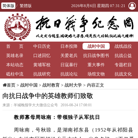
简体版
/
繁體版
2026年8月6日 星期四 07:31:22
战时中国
首 页
中日历史
日本投降
战线战役
英雄名录
口述回忆
关爱老兵
抗日战争图书
抗战公益
本站动态
黄埔军校
日寇暴行
重大事件
馆
专题栏目
砥柱中流
抗战研究
抗战论坛
场馆文物
抗战文化
>
战时中国
>
战时教育
>
战时大学
> 内容正文
首页
向抗日战争中的英雄教师们致敬
来源：羊城晚报学大大微信公众号 2016-08-24 17:08:01
教师寡母周咏南：带领独子从军抗日
周咏南，号秋琼，是湖南祁东县（1952年从祁阳县