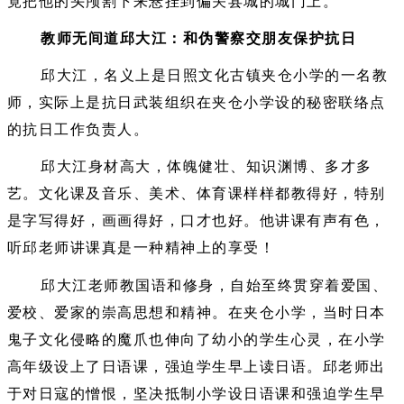
竟把他的头颅割下来悬挂到偏关县城的城门上。
教师无间道邱大江：和伪警察交朋友保护抗日
邱大江，名义上是日照文化古镇夹仓小学的一名教
师，实际上是抗日武装组织在夹仓小学设的秘密联络点
的抗日工作负责人。
邱大江身材高大，体魄健壮、知识渊博、多才多
艺。文化课及音乐、美术、体育课样样都教得好，特别
是字写得好，画画得好，口才也好。他讲课有声有色，
听邱老师讲课真是一种精神上的享受！
邱大江老师教国语和修身，自始至终贯穿着爱国、
爱校、爱家的崇高思想和精神。在夹仓小学，当时日本
鬼子文化侵略的魔爪也伸向了幼小的学生心灵，在小学
高年级设上了日语课，强迫学生早上读日语。邱老师出
于对日寇的憎恨，坚决抵制小学设日语课和强迫学生早