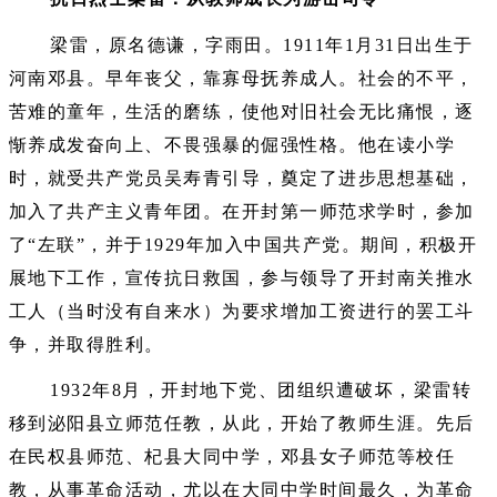
梁雷，原名德谦，字雨田。1911年1月31日出生于
河南邓县。早年丧父，靠寡母抚养成人。社会的不平，
苦难的童年，生活的磨练，使他对旧社会无比痛恨，逐
惭养成发奋向上、不畏强暴的倔强性格。他在读小学
时，就受共产党员吴寿青引导，奠定了进步思想基础，
加入了共产主义青年团。在开封第一师范求学时，参加
了“左联”，并于1929年加入中国共产党。期间，积极开
展地下工作，宣传抗日救国，参与领导了开封南关推水
工人（当时没有自来水）为要求增加工资进行的罢工斗
争，并取得胜利。
1932年8月，开封地下党、团组织遭破坏，梁雷转
移到泌阳县立师范任教，从此，开始了教师生涯。先后
在民权县师范、杞县大同中学，邓县女子师范等校任
教，从事革命活动，尤以在大同中学时间最久，为革命