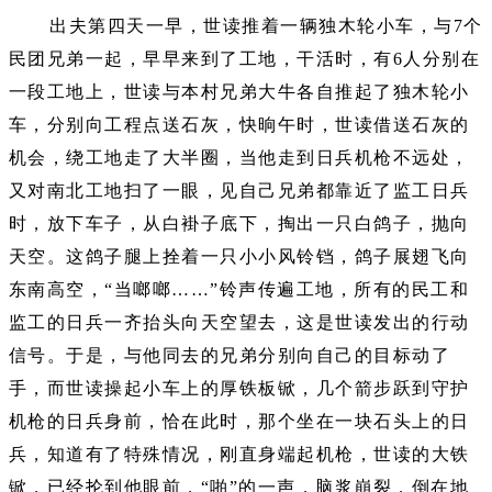
出夫第四天一早，世读推着一辆独木轮小车，与7个
民团兄弟一起，早早来到了工地，干活时，有6人分别在
一段工地上，世读与本村兄弟大牛各自推起了独木轮小
车，分别向工程点送石灰，快晌午时，世读借送石灰的
机会，绕工地走了大半圈，当他走到日兵机枪不远处，
又对南北工地扫了一眼，见自己兄弟都靠近了监工日兵
时，放下车子，从白褂子底下，掏出一只白鸽子，抛向
天空。这鸽子腿上拴着一只小小风铃铛，鸽子展翅飞向
东南高空，“当啷啷……”铃声传遍工地，所有的民工和
监工的日兵一齐抬头向天空望去，这是世读发出的行动
信号。于是，与他同去的兄弟分别向自己的目标动了
手，而世读操起小车上的厚铁板锨，几个箭步跃到守护
机枪的日兵身前，恰在此时，那个坐在一块石头上的日
兵，知道有了特殊情况，刚直身端起机枪，世读的大铁
锨，已经抡到他眼前，“啪”的一声，脑浆崩裂，倒在地