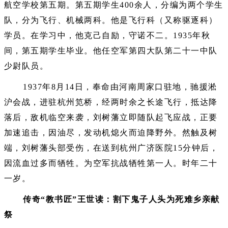
航空学校第五期。第五期学生400余人，分编为两个学生
队，分为飞行、机械两科。他是飞行科（又称驱逐科）
学员。在学习中，他克己自励，守诺不二。1935年秋
间，第五期学生毕业。他任空军第四大队第二十一中队
少尉队员。
1937年8月14日，奉命由河南周家口驻地，驰援淞
沪会战，进驻杭州笕桥，经两时余之长途飞行，抵达降
落后，敌机临空来袭，刘树藩立即随队起飞应战，正要
加速追击，因油尽，发动机熄火而迫降野外。然触及树
端，刘树藩头部受伤，在送到杭州广济医院15分钟后，
因流血过多而牺牲。为空军抗战牺牲第一人。时年二十
一岁。
传奇“教书匠”王世读：割下鬼子人头为死难乡亲献
祭