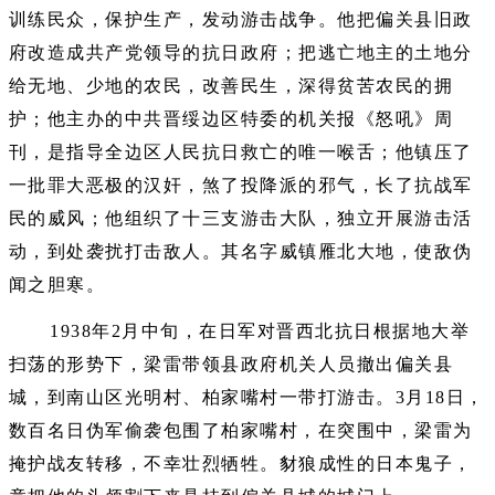
训练民众，保护生产，发动游击战争。他把偏关县旧政
府改造成共产党领导的抗日政府；把逃亡地主的土地分
给无地、少地的农民，改善民生，深得贫苦农民的拥
护；他主办的中共晋绥边区特委的机关报《怒吼》周
刊，是指导全边区人民抗日救亡的唯一喉舌；他镇压了
一批罪大恶极的汉奸，煞了投降派的邪气，长了抗战军
民的威风；他组织了十三支游击大队，独立开展游击活
动，到处袭扰打击敌人。其名字威镇雁北大地，使敌伪
闻之胆寒。
1938年2月中旬，在日军对晋西北抗日根据地大举
扫荡的形势下，梁雷带领县政府机关人员撤出偏关县
城，到南山区光明村、柏家嘴村一带打游击。3月18日，
数百名日伪军偷袭包围了柏家嘴村，在突围中，梁雷为
掩护战友转移，不幸壮烈牺牲。豺狼成性的日本鬼子，