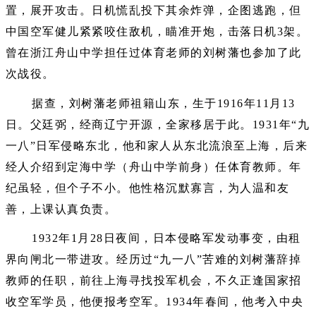
置，展开攻击。日机慌乱投下其余炸弹，企图逃跑，但
中国空军健儿紧紧咬住敌机，瞄准开炮，击落日机3架。
曾在浙江舟山中学担任过体育老师的刘树藩也参加了此
次战役。
据查，刘树藩老师祖籍山东，生于1916年11月13
日。父廷弼，经商辽宁开源，全家移居于此。1931年“九
一八”日军侵略东北，他和家人从东北流浪至上海，后来
经人介绍到定海中学（舟山中学前身）任体育教师。年
纪虽轻，但个子不小。他性格沉默寡言，为人温和友
善，上课认真负责。
1932年1月28日夜间，日本侵略军发动事变，由租
界向闸北一带进攻。经历过“九一八”苦难的刘树藩辞掉
教师的任职，前往上海寻找投军机会，不久正逢国家招
收空军学员，他便报考空军。1934年春间，他考入中央