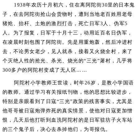
1938年农历十月初六，住在离阿陀街30里的日本鬼
子，在去阿陀街抢山会货物时，遭到当地老百姓用老母
猪炝、抬杆、土炮的激烈打击，死亡日军3人、伪军5
人。为了报复，日军于十月十三，动用近百名日伪军，
在凌晨时刻包围了阿陀街。先是用重炮轰，然后冲进村
去，不论男女老少，见人就杀，接着又火烧全村，来了
个灭绝人性的抢光、杀光、烧光的“三光”屠村，几乎将
300多户的阿陀村变成了无人区……
阿陀村小学教师王世读，时年26岁，是教小学国语
的教师。通过学习有关报纸刊物，他的思想比较进步，
特别是亲眼看到了日寇“三光”政策的残害事实，尤其是
他哥哥被日寇炮弹炸死的真实情景，使他对日寇更加憎
恨，几天后他打听到血洗阿陀村的是日军驻坊子火车站
的三个鬼子后，决心去杀掉他们，为哥报仇。