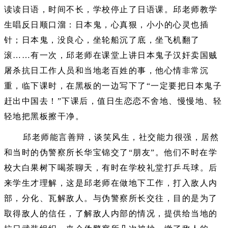
读读日语，时间不长，学校停止了日语课。邱老师教学
生唱反日顺口溜：日本鬼，心真狠，小小的心灵也插
针；日本鬼，没良心，坐轮船沉了底，坐飞机翻了
滚……有一次，邱老师在课堂上讲日本鬼子汉奸卖国贼
屠杀抗日工作人员和当地老百姓的事，他心情非常沉
重，临下课时，在黑板的一边写下了“一定要把日本鬼子
赶出中国去！”下课后，值日生恋恋不舍地、慢慢地、轻
轻地把黑板擦干净。
邱老师能言善辩，谈笑风生，社交能力很强，居然
和当时的伪警察所长华宝锦交了“朋友”。他们不时在学
校大白果树下喝茶聊天，有时在学校礼堂打乒乓球。后
来学生才理解，这是邱老师在做地下工作，打入敌人内
部，分化、瓦解敌人。与伪警察所长交往，目的是为了
取得敌人的信任，了解敌人内部的情况，提供给当地的