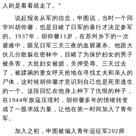
人则是看看就走了。”
说起报名从军的信念，申图说，当时一个同
学叫胡仰馨，也是目睹了日军的暴行才决定参军
的。1937年，胡仰馨11岁，在苏州乡下的一次
避难中，眼见日军三天三夜的血腥屠杀。他跟大
伙儿分散躲在密林中，目睹了为保护妇女的男子
被杀害，大批妇女被掳，关押受辱。三天过去
了，被蹂躏的妻女呼天抢地在寻找丈夫和亲人的
尸体，这时候胡仰馨才意识到自己也是死里逃生
的一个。这段回忆在他身上种下了仇恨的种子，
在1944年敌寇压境时，胡仰馨多年的情绪转变
成了一股求战力量，让他在第一时间加入了青年
军。
加入之初，申图被编入青年远征军202师