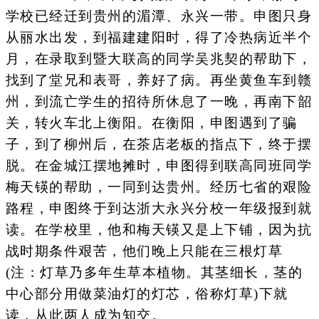
学校已经迁到贵州的湄潭、永兴一带。申图只身
从丽水出发，到福建建阳时，得了冷热病近半个
月，在录取到暨大联高的同学吴兆契的帮助下，
找到了堂兄和表哥，养好了病。再坐黄鱼车到赣
州，到流亡学生的招待所休息了一晚，再南下韶
关，转火车北上衡阳。在衡阳，申图遇到了骗
子，到了柳州后，在茶店老板的指点下，终于摆
脱。在金城江摆地摊时，申图得到联高同班同学
梅天锳的帮助，一同到达贵州。经历七省的艰险
路程，申图终于到达浙大永兴分校一年级报到就
读。在学校里，他和梅天锳又是上下铺，因为抗
战时期条件艰苦，他们晚上只能在三根灯草
(注：灯草乃多年生草本植物。其茎细长，茎的
中心部分用做菜油灯的灯芯，俗称灯草)下就
读，从此两人成为知交。