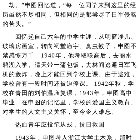
一劫。”申图回忆道，“每一位同学来到这里的经
历虽然不尽相同，但相同的是都尝尽了日军侵略
的苦头。”
回忆起自己六年的中学生涯，从明窗净几、
玻璃房画室，转向祠堂庙宇、臭虫蚊子，申图不
禁感慨万千。1940年，他考取联高后，去丽水
碧湖入学。晴天带一蒲包饭，去林间逃避日军飞
机的轰炸，晚上才能回到学校上课。由于逃难，
学校曾有一段时间还被迫停课。 1942年秋，学
校在青田的刘伯温庙复课，1943年，申图高中
毕业。在申图的记忆里，学校的爱国主义教育、
对学生的人文主义关怀，至今令人难忘。
热血青年应投笔从戎，抗日救国
1943年，申图考入浙江大学土木系，那时