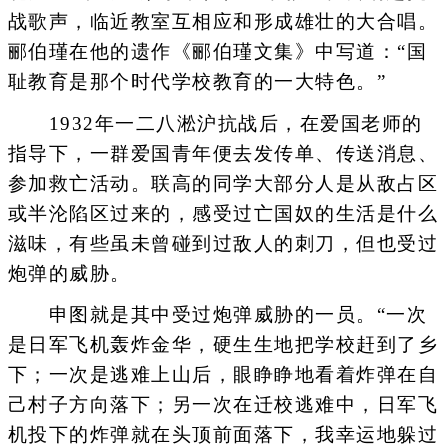
战歌声，临近教室互相应和形成雄壮的大合唱。
郦伯瑾在他的遗作《郦伯瑾文集》中写道：“国
耻教育是那个时代学校教育的一大特色。”
1932年一二八淞沪抗战后，在爱国老师的
指导下，一群爱国青年便去发传单、传送消息、
参加救亡活动。联高的同学大部分人是从敌占区
或半沦陷区过来的，感受过亡国奴的生活是什么
滋味，有些虽未曾碰到过敌人的刺刀，但也受过
炮弹的威胁。
申图就是其中受过炮弹威胁的一员。“一次
是日军飞机轰炸金华，硬生生地把学校赶到了乡
下；一次是逃难上山后，眼睁睁地看着炸弹在自
己村子方向落下；另一次在迁校逃难中，日军飞
机投下的炸弹就在头顶前面落下，我幸运地躲过