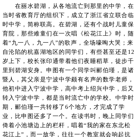
在丽水碧湖，从各地流亡到那里的中学，在
当时省教育厅的组织下，成立了浙江省立联合临
时中学，简称联高。在碧湖，还有个战时儿童保
育院，那些难童们在一次唱《松花江上》时，随
着“九一八，九一八”的歌声，全场嚎啕大哭；来
自沦陷的杭嘉湖地区的同学们，有些甚至还是12
岁上下，校长张印通带着他们夜睡稻草，徒步千
里到碧湖安身。申图有一个同学叫郦伯瑾，是诸
暨人，其父亲是宁波中学颇有名声的数学老师，
他初中进入宁波中学，高中考上绍兴中学，后又
转入宁波中学，都是当时流亡中的学校。中学时
期，郦伯瑾一共转移了6个地方，才完成了学
业，比申图还多了一个。在读书时，晚上同学们
倚着小池塘边上的栏杆，唱着“我的家在东北松
花江上”，而一放学，往往一个教室就会响起抗