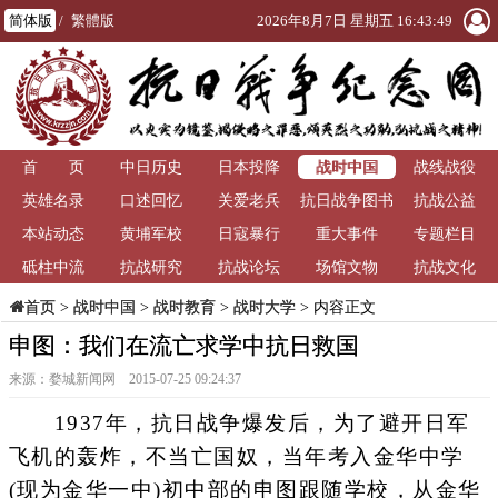
简体版
/
繁體版
2026年8月7日 星期五 16:43:50
战时中国
首 页
中日历史
日本投降
战线战役
英雄名录
口述回忆
关爱老兵
抗日战争图书
抗战公益
本站动态
黄埔军校
日寇暴行
重大事件
馆
专题栏目
砥柱中流
抗战研究
抗战论坛
场馆文物
抗战文化
>
战时中国
>
战时教育
>
战时大学
> 内容正文
首页
申图：我们在流亡求学中抗日救国
来源：婺城新闻网 2015-07-25 09:24:37
1937年，抗日战争爆发后，为了避开日军
飞机的轰炸，不当亡国奴，当年考入金华中学
(现为金华一中)初中部的申图跟随学校，从金华