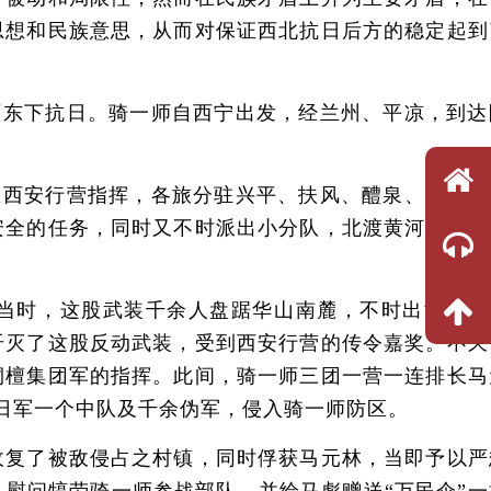
思想和民族意思，从而对保证西北抗日后方的稳定起到
1师东下抗日。骑一师自西宁出发，经兰州、平凉，到达
区西安行营指挥，各旅分驻兴平、扶风、醴泉、永寿和
安全的任务，同时又不时派出小分队，北渡黄河到晋南
当时，这股武装千余人盘踞华山南麓，不时出没于西
歼灭了这股反动武装，受到西安行营的传令嘉奖。不久
桐檀集团军的指挥。此间，骑一师三团一营一连排长马
引日军一个中队及千余伪军，侵入骑一师防区。
复了被敌侵占之村镇，同时俘获马元林，当即予以严