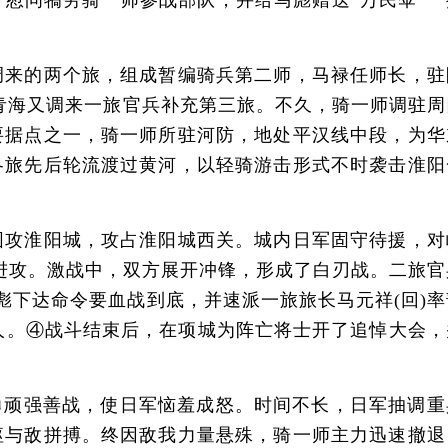
慰问犒劳骑一师参战部队，并给马彪赠送“万民伞”一
中调来的两个旅，组成暂编骑兵第二师，马禄任师长，驻
从青海又调来一旅官兵补充第三旅。不久，骑一师调驻周
要据点之一，骑一师所驻河防，地处平汉线中段，为华
各旅先后轮流渡过黄河，以轻骑游击形式不时袭击淮阳
攻淮阳城，攻占淮阳城西关。城内日军固守待援，对
进攻。激战中，双方展开冲锋，形成了白刃战。二旅官
彪下达命令要血战到底，并速派一旅旅长马元祥(回)率
余人。④战斗结束后，在项城为阵亡将士开了追悼大会，
勇顽强善战，使日军恼羞成怒。时间不长，日军抽调重
躯与敌拼搏。终因敌我力量悬殊，骑一师主力迅速撤退