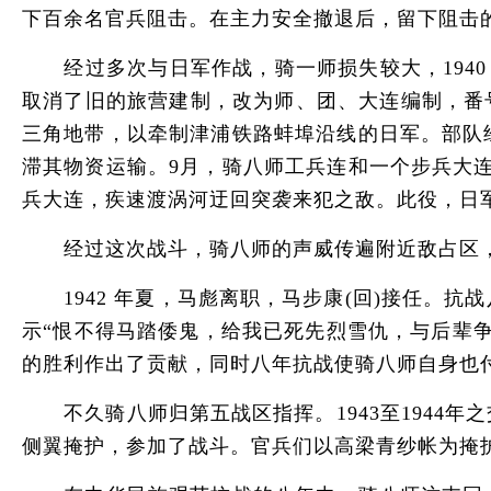
下百余名官兵阻击。在主力安全撤退后，留下阻击
经过多次与日军作战，骑一师损失较大，1940
取消了旧的旅营建制，改为师、团、大连编制，番
三角地带，以牵制津浦铁路蚌埠沿线的日军。部队
滞其物资运输。9月，骑八师工兵连和一个步兵大连
兵大连，疾速渡涡河迂回突袭来犯之敌。此役，日
经过这次战斗，骑八师的声威传遍附近敌占区，使
1942 年夏，马彪离职，马步康(回)接任。
示“恨不得马踏倭鬼，给我已死先烈雪仇，与后辈
的胜利作出了贡献，同时八年抗战使骑八师自身也
不久骑八师归第五战区指挥。1943至1944
侧翼掩护，参加了战斗。官兵们以高梁青纱帐为掩