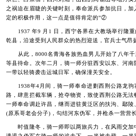
之祸迫在眉睫的关键时刻，奉命派兵参加抗日，加
定的积极作用，这一点是值得肯定的”②
1937 年9 月1 日，西宁各界在大教场举行
乾县，沿途受到人民群众的热烈迎送，官兵士气昂
从此，8000名青海各族热血男儿开始了八年千
等县待命。次年二月，骑一师分驻西安以东、河南
一带以轻骑袭击运城日军，确保潼关安全。
1938年4月间，骑一师奉命进剿西荆公路龙驹
路，肆意拦截车辆，抢夺物资，致使西荆公路无法
一师奉命调赴许昌，继而进驻黄泛区的扶沟、鄢陵
(原系哥老会分子)，勾结河东伪军，并枪杀一营
时值隆冬，骑一师即以两旅兵力，在风雨交加中