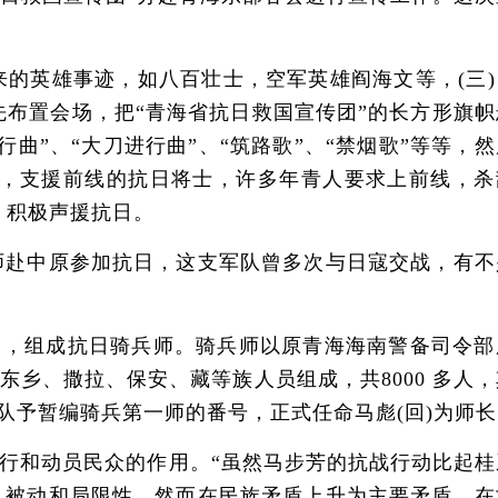
的英雄事迹，如八百壮士，空军英雄阎海文等，(三)
先布置会场，把“青海省抗日救国宣传团”的长方形旗帜
”、“大刀进行曲”、“筑路歌”、“禁烟歌”等等，然
，支援前线的抗日将士，许多年青人要求上前线，杀
，积极声援抗日。
赴中原参加抗日，这支军队曾多次与日寇交战，有不
马，组成抗日骑兵师。骑兵师以原青海海南警备司令部
乡、撒拉、保安、藏等族人员组成，共8000 多人，
队予暂编骑兵第一师的番号，正式任命马彪(回)为师长
和动员民众的作用。“虽然马步芳的抗战行动比起桂
、被动和局限性，然而在民族矛盾上升为主要矛盾，在