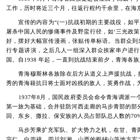
工作，历时将近三个月，往返行程约千余里，在海
宣传的内容为“(一)抗战初期的主要战役，如平
屠杀中国人民的惨痛事件及野蛮行径，如‘三光政策
好，摆好大幅宣传漫画，张贴传单标语。当群众到来
行专题讲演，之后几人一组深入群众挨家串户进行
国。自1938 年起，一直到抗战结束前夕，青海
青海穆斯林各族除在后方从道义上声援抗战，捐
秀的青海籍抗日将士面对凶残的敌人，英勇作战，
1937年8月，国民政府委员会命令青海调派一
第一旅为基础，合并驻防河西走廊的马步青部的部分
回、东乡、撒拉、保安族的人员占部队总人数的70
马步芳乘扩充军队、扩大势力之机，在甘、青两省
宗仁、白崇禧，四川刘湘，山西的阎锡山等地方实