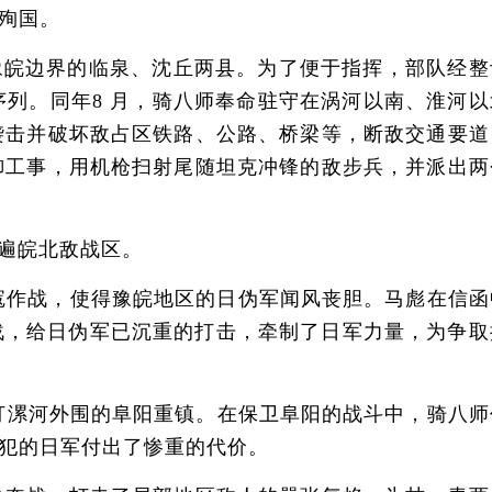
殉国。
豫皖边界的临泉、沈丘两县。为了便于指挥，部队经整
列。同年8 月，骑八师奉命驻守在涡河以南、淮河以
袭击并破坏敌占区铁路、公路、桥梁等，断敌交通要道
防御工事，用机枪扫射尾随坦克冲锋的敌步兵，并派出两
遍皖北敌战区。
寇作战，使得豫皖地区的日伪军闻风丧胆。马彪在信函
战，给日伪军已沉重的打击，牵制了日军力量，为争取
打漯河外围的阜阳重镇。在保卫阜阳的战斗中，骑八师
犯的日军付出了惨重的代价。