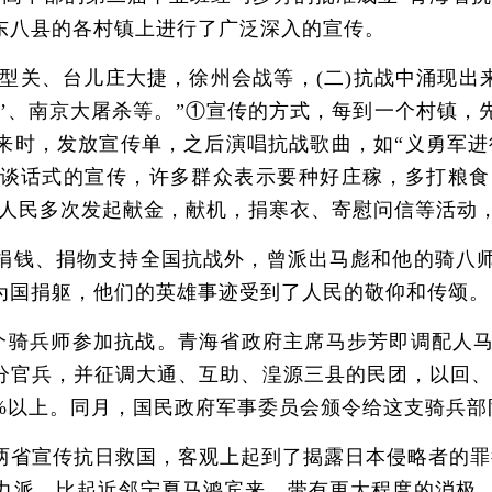
东八县的各村镇上进行了广泛深入的宣传。
型关、台儿庄大捷，徐州会战等，(二)抗战中涌现出来
’、南京大屠杀等。”①宣传的方式，每到一个村镇，
时，发放宣传单，之后演唱抗战歌曲，如“义勇军进行曲
谈话式的宣传，许多群众表示要种好庄稼，多打粮食
各族人民多次发起献金，献机，捐寒衣、寄慰问信等活动
钱、捐物支持全国抗战外，曾派出马彪和他的骑八师
为国捐躯，他们的英雄事迹受到了人民的敬仰和传颂。
个骑兵师参加抗战。青海省政府主席马步芳即调配人
官兵，并征调大通、互助、湟源三县的民团，以回、东
%以上。同月，国民政府军事委员会颁令给这支骑兵部
宣传抗日救国，客观上起到了揭露日本侵略者的罪行
力派，比起近邻宁夏马鸿宾来，带有更大程度的消极