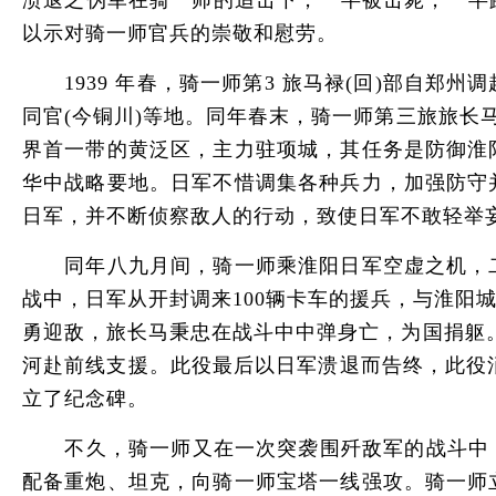
溃退之伪军在骑一师的追击下，一半被击毙，一半
以示对骑一师官兵的崇敬和慰劳。
1939 年春，骑一师第3 旅马禄(回)部自郑
同官(今铜川)等地。同年春末，骑一师第三旅旅长
界首一带的黄泛区，主力驻项城，其任务是防御淮
华中战略要地。日军不惜调集各种兵力，加强防守
日军，并不断侦察敌人的行动，致使日军不敢轻举
同年八九月间，骑一师乘淮阳日军空虚之机，二
战中，日军从开封调来100辆卡车的援兵，与淮
勇迎敌，旅长马秉忠在战斗中中弹身亡，为国捐躯。
河赴前线支援。此役最后以日军溃退而告终，此役消
立了纪念碑。
不久，骑一师又在一次突袭围歼敌军的战斗中，全
配备重炮、坦克，向骑一师宝塔一线强攻。骑一师