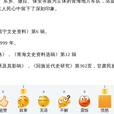
东乡、撒拉、保安等族为主体的青海地方军队，浴血
广大人民心中留下了深刻印象。
宁文史资料》第6 辑。
9 年。
，《青海文史资料选辑》第12 辑
影响》，《回族近代史研究》第362页，甘肃民族出
1
1
0
0
0
0
超赞
鼓掌
无语
不解
震惊
愤怒