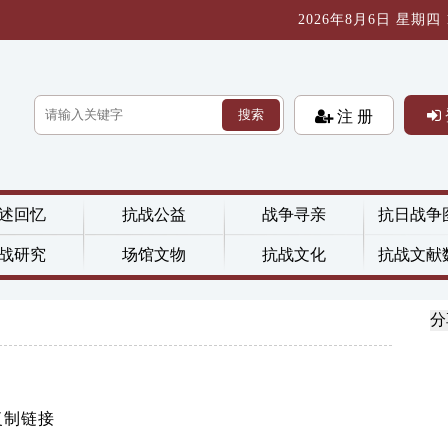
2026年8月6日 星期四 13
搜索
注 册
述回忆
抗战公益
战争寻亲
抗日战争
战研究
场馆文物
抗战文化
抗战文献
分
复制链接