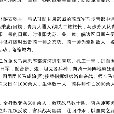
跳河溺死无一生还。③防区各县百姓，纷纷箪食壶浆，
州调赴陕西乾县，与从驻防甘肃武威的骑五军马步青部
马秉忠(回族，青海大通人)调为二旅旅长，马步芳又
阳一带的日军。时淮阳为苏、鲁、豫、皖边区日军主
并做好随时出击骑一师之态势。骑一师为牵制敌人，
妄动，龟缩城内。
旅旅长马秉忠率部渡河进驻宝塔、孔庄一带，进而围
阳城日军，配合步、炮、坦克各兵种，向骑一师阵地疯狂
四团团长马成翰(回)接替指挥继续浴血奋战。师长马
灭日军1000余人，生俘数十人，骑兵师伤亡2000
歼敌骑兵500 余人，缴获战马数十匹。骑兵师英
立即组织反攻，官兵战马驰骋，迂回冲杀，以血肉之