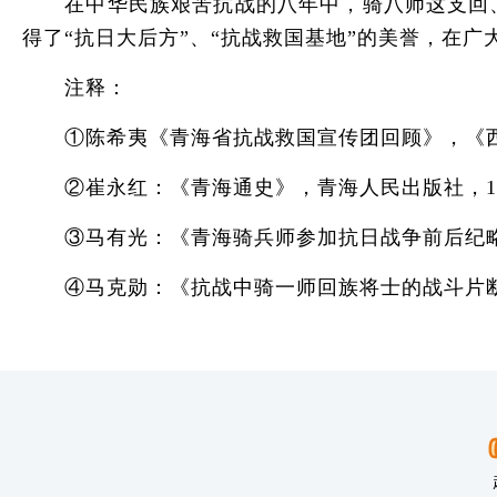
在中华民族艰苦抗战的八年中，骑八师这支回、
得了“抗日大后方”、“抗战救国基地”的美誉，在
注释：
①陈希夷《青海省抗战救国宣传团回顾》，《西
②崔永红：《青海通史》，青海人民出版社，199
③马有光：《青海骑兵师参加抗日战争前后纪略》
④马克勋：《抗战中骑一师回族将士的战斗片断及其