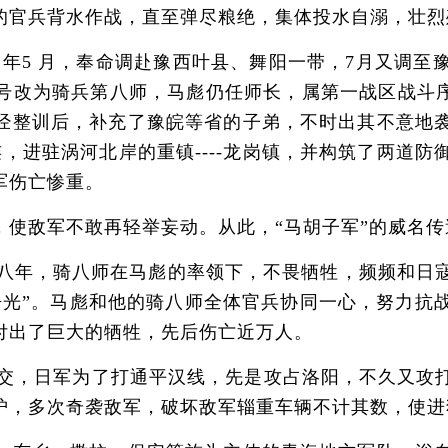
的官兵背水作战，直至弹尽粮绝，集体投水自溺，壮烈
 年5 月，奉命调赴豫西叶县、舞阳一带，7月又调至
号改为骑兵第八师，马彪仍任师长，属第一战区战斗序
经整训后，补充了豫皖等省的子弟，不时出其不意地
，进驻涡河北岸的重镇----龙岗镇，并构筑了两道
军伤亡惨重。
敌军不敢再轻举妄动。从此，“马胡子军”的威名传
抗战八年，骑八师在马彪的率领下，不畏牺牲，频频和日
争光”。马彪和他的骑八师全体官兵协同一心，努力抗
付出了巨大的牺牲，先后伤亡近万人。
年之交，日军为了打通平汉线，先是攻占洛阳，不久又攻
护，多次奇袭敌军，破坏敌军辎重车辆不计其数，使进