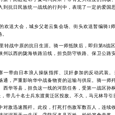
入到抗日民族统一战线的行列中，表现了一定的爱国
隆重的欢送大会，城乡父老云集会场、街头欢送暂编骑
扬。
里转战中原的抗日生涯。骑一师抵陕后，即归第8战
陕州以西的陇海铁路沿线，担负防守铁路、保卫公路
寨一带由日本浪人操纵指挥、汉奸参加的反动武装。
畅通，严重影响华中战备物资的运输与供应。骑一师
、西华等县，担负这一线的河防任务，受第一战区孙
营长，带几十名士兵东渡黄泛区投敌。不久，马元林导
对敌迅速围歼。此役，打死打伤敌军数百人，连续收