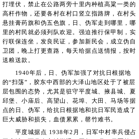
打埋伏，禁止在公路两旁十里内种植高粱一类的
高杆作物，还要各村在村口竖立指路牌，在村头
悬挂膏药旗和伪五色旗，日、伪军走到哪里，哪
里的村民就必须列队欢迎。强迫推行保甲制，实
行联保连坐，发良民证，参加新民会，成立伪自
卫团，晚上打更查路，每天给据点送情报，按时
送粮送款。
1940年后，日、伪军加强了对抗日根据地
的“扫荡”，胶东中西部的大泽山地区处于了被层
层包围的态势，尤其是驻守平度城、掖县城、夏
邱堡、小庙后、高望山、花埠、大田、马场等据
点的日、伪军，给抗日根据地和抗日军民造成了
巨大威胁和损失，血债累累，罄竹难书。
平度城据点 1938年2月，日军中村率兵侵占