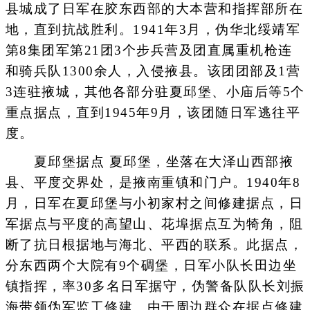
县城成了日军在胶东西部的大本营和指挥部所在
地，直到抗战胜利。1941年3月，伪华北绥靖军
第8集团军第21团3个步兵营及团直属重机枪连
和骑兵队1300余人，入侵掖县。该团团部及1营
3连驻掖城，其他各部分驻夏邱堡、小庙后等5个
重点据点，直到1945年9月，该团随日军逃往平
度。
夏邱堡据点 夏邱堡，坐落在大泽山西部掖
县、平度交界处，是掖南重镇和门户。1940年8
月，日军在夏邱堡与小初家村之间修建据点，日
军据点与平度的高望山、花埠据点互为犄角，阻
断了抗日根据地与海北、平西的联系。此据点，
分东西两个大院有9个碉堡，日军小队长田边坐
镇指挥，率30多名日军据守，伪警备队队长刘振
海带领伪军监工修建。由于周边群众在据点修建