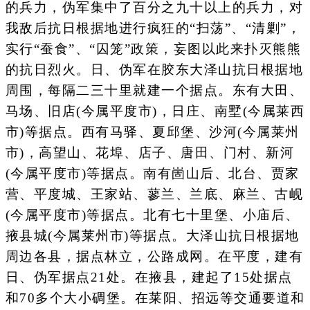
的兵力，伪军集中了百分之九十以上的兵力，对
我敌后抗日根据地进行疯狂的“扫荡”、“清剿”，
实行“蚕食”、“囚笼”政策，妄图以此来扑灭熊熊
的抗日烈火。日、伪军在胶东大泽山抗日根据地
周围，每隔二三十里就建一个据点。东有大田、
马场、旧店(今属平度市)，日庄、南墅(今属莱西
市)等据点。西有马驿、夏邱堡、沙河(今属莱州
市)，高望山、花埠、店子、唐田、门村、新河
(今属平度市)等据点。南有崮山后、北台、贾家
营、平度城、王家站、蓼兰、兰底、麻兰、古岘
(今属平度市)等据点。北有七十里堡、小庙后、
掖县城(今属莱州市)等据点。大泽山抗日根据地
周边各县，据点林立，公路成网。在平度，建有
日、伪军据点21处。在掖县，建起了15处据点
和70多个大小碉堡。在莱阳、招远等交通要道和