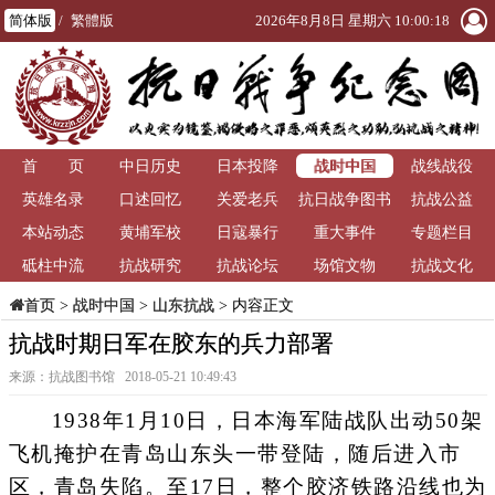
简体版
/
繁體版
2026年8月8日 星期六 10:00:19
战时中国
首 页
中日历史
日本投降
战线战役
英雄名录
口述回忆
关爱老兵
抗日战争图书
抗战公益
本站动态
黄埔军校
日寇暴行
重大事件
馆
专题栏目
砥柱中流
抗战研究
抗战论坛
场馆文物
抗战文化
>
战时中国
>
山东抗战
> 内容正文
首页
抗战时期日军在胶东的兵力部署
来源：抗战图书馆 2018-05-21 10:49:43
1938年1月10日，日本海军陆战队出动50架
飞机掩护在青岛山东头一带登陆，随后进入市
区，青岛失陷。至17日，整个胶济铁路沿线也为