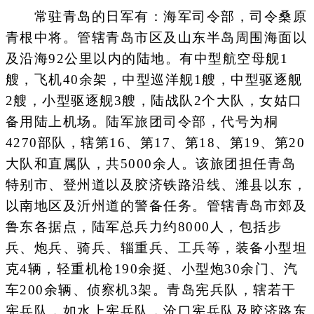
常驻青岛的日军有：海军司令部，司令桑原
青根中将。管辖青岛市区及山东半岛周围海面以
及沿海92公里以内的陆地。有中型航空母舰1
艘，飞机40余架，中型巡洋舰1艘，中型驱逐舰
2艘，小型驱逐舰3艘，陆战队2个大队，女姑口
备用陆上机场。陆军旅团司令部，代号为桐
4270部队，辖第16、第17、第18、第19、第20
大队和直属队，共5000余人。该旅团担任青岛
特别市、登州道以及胶济铁路沿线、潍县以东，
以南地区及沂州道的警备任务。管辖青岛市郊及
鲁东各据点，陆军总兵力约8000人，包括步
兵、炮兵、骑兵、辎重兵、工兵等，装备小型坦
克4辆，轻重机枪190余挺、小型炮30余门、汽
车200余辆、侦察机3架。青岛宪兵队，辖若干
宪兵队，如水上宪兵队，沧口宪兵队及胶济路东