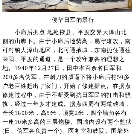
侵华日军的暴行
小庙后据点 地处掖县、平度交界大泽山北
侧的山脚下。由于小庙后地势高，易守难攻，南
可封锁大泽山地区，北可通掖城，东南扼住通往
莱阳、平度的通道，是一个攻守兼备的理想之
地。1940年12月27日，田中率百余名日军和
200多名伪军，在刺刀的威逼下将小庙后村50多
户老百姓赶出了家门，开始了修建据点。在据点
修建过程中，由于不断受到抗日军民的打击和骚
扰，经过一年多才建成。据点四周有两道砖墙，
全长1800米，高5米，顶寛2米，四个墙角各有
一座10米多高的三层炮楼。围墙内设有两个监狱
(日、伪军各负责一个)、医务室和妓院。围墙外