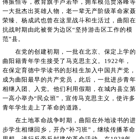
傅振恒等，教育旗手卢若华，拥军模范贾洛峰等
一大批杰出英雄人物，老一辈无产阶级革命家聂
荣臻、杨成武也曾在这里战斗和生活过，曲阳在
抗战时期由此被誉为边区“坚持游击区工作的模
范”县。
在党的创建初期，一批在北京、保定上学的
曲阳籍青年学生接受了马克思主义。1922年，
在保定育德中学读书的彭桂生加入中国共产党，
成为曲阳最早的共产党员，此后，一批进步青年
相继入团、入党。他们利用假期，在城内县立第
一高小举办“民众班”，宣传马克思主义，使许多
青年学生走上了革命的道路。
在土地革命战争时期，曲阳在外地读书的进
步学生相继回乡，开办“补习班”，继续传播革命
思想，进行反帝反封建的革命活动。在1928年