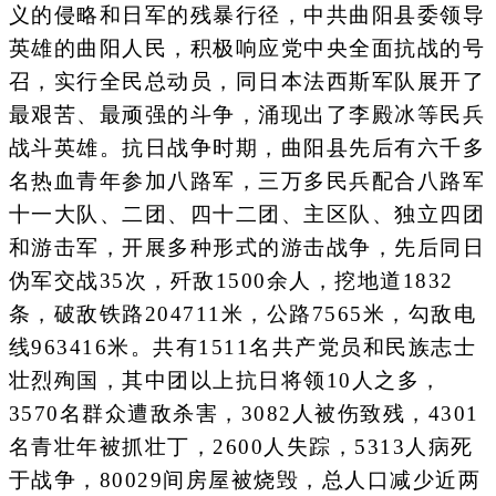
义的侵略和日军的残暴行径，中共曲阳县委领导
英雄的曲阳人民，积极响应党中央全面抗战的号
召，实行全民总动员，同日本法西斯军队展开了
最艰苦、最顽强的斗争，涌现出了李殿冰等民兵
战斗英雄。抗日战争时期，曲阳县先后有六千多
名热血青年参加八路军，三万多民兵配合八路军
十一大队、二团、四十二团、主区队、独立四团
和游击军，开展多种形式的游击战争，先后同日
伪军交战35次，歼敌1500余人，挖地道1832
条，破敌铁路204711米，公路7565米，勾敌电
线963416米。共有1511名共产党员和民族志士
壮烈殉国，其中团以上抗日将领10人之多，
3570名群众遭敌杀害，3082人被伤致残，4301
名青壮年被抓壮丁，2600人失踪，5313人病死
于战争，80029间房屋被烧毁，总人口减少近两