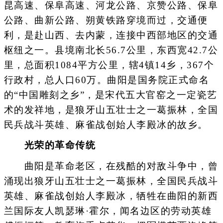
昆高速、保阜高速、河龙公路、京赞公路、保阜
公路、曲新公路、朔黄铁路穿境而过，交通便
利，是赴山西、去内蒙，连接中西部地区的交通
枢纽之一。县境南北长56.7公里，东西宽42.7公
里，总面积1084平方公里，辖4镇14乡，367个
行政村，总人口60万。曲阳是国务院正式命名
的“中国雕刻之乡”，是宋代五大官窑之一定瓷艺
术的发祥地，是狼牙山五壮士之一葛振林，全国
民兵战斗英雄、麻雀战创始人李殿冰的故乡。
光荣的革命传统
曲阳是革命老区，在残酷的对敌斗争中，曾
涌现出狼牙山五壮士之一葛振林，全国民兵战斗
英雄、麻雀战创始人李殿冰，牺牲在曲阳的新西
兰国际友人凯瑟琳·霍尔，闻名边区的劳动英雄