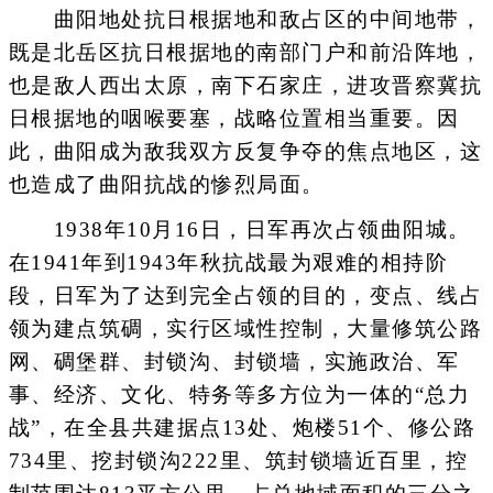
曲阳地处抗日根据地和敌占区的中间地带，
既是北岳区抗日根据地的南部门户和前沿阵地，
也是敌人西出太原，南下石家庄，进攻晋察冀抗
日根据地的咽喉要塞，战略位置相当重要。因
此，曲阳成为敌我双方反复争夺的焦点地区，这
也造成了曲阳抗战的惨烈局面。
1938年10月16日，日军再次占领曲阳城。
在1941年到1943年秋抗战最为艰难的相持阶
段，日军为了达到完全占领的目的，变点、线占
领为建点筑碉，实行区域性控制，大量修筑公路
网、碉堡群、封锁沟、封锁墙，实施政治、军
事、经济、文化、特务等多方位为一体的“总力
战”，在全县共建据点13处、炮楼51个、修公路
734里、挖封锁沟222里、筑封锁墙近百里，控