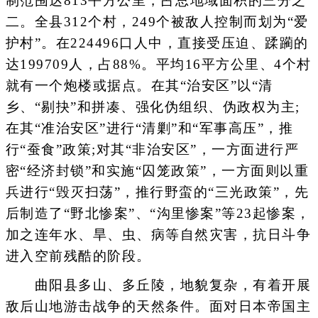
制范围达813平方公里，占总地域面积的三分之
二。全县312个村，249个被敌人控制而划为“爱
护村”。在224496口人中，直接受压迫、蹂躏的
达199709人，占88%。平均16平方公里、4个村
就有一个炮楼或据点。在其“治安区”以“清
乡、“剔抉”和拼凑、强化伪组织、伪政权为主;
在其“准治安区”进行“清剿”和“军事高压”，推
行“蚕食”政策;对其“非治安区”，一方面进行严
密“经济封锁”和实施“囚笼政策”，一方面则以重
兵进行“毁灭扫荡”，推行野蛮的“三光政策”，先
后制造了“野北惨案”、“沟里惨案”等23起惨案，
加之连年水、旱、虫、病等自然灾害，抗日斗争
进入空前残酷的阶段。
曲阳县多山、多丘陵，地貌复杂，有着开展
敌后山地游击战争的天然条件。面对日本帝国主