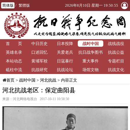
简体版
/
繁體版
2026年8月10日 星期一 19:50:56
战时中国
首 页
中日历史
日本投降
战线战役
英雄名录
口述回忆
关爱老兵
抗日战争图书
抗战公益
本站动态
黄埔军校
日寇暴行
重大事件
馆
专题栏目
砥柱中流
抗战研究
抗战论坛
场馆文物
抗战文化
>
战时中国
>
河北抗战
> 内容正文
首页
河北抗战老区：保定曲阳县
来源：河北网络电视台 2017-10-11 10:58:50