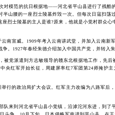
季三次对模范的抗日根据地——河北省平山县进行了残酷
村半山腰的一座烈士陵墓炸毁一次。但每次日寇扫荡
这座烈士陵墓的主人是谁?原来，他就是小觉村群众心中
于云南宣威。1909年考入云南讲武堂，并加入云南新
战争。1927年春经朱德介绍加入中国共产党，并转入
，被党派遣到方志敏领导的赣东北根据地工作，先后被任
中央红军开始长征，周建屏率红7军团第24师掩护主力
举行的政治局扩大会议。红军主力改编为八路军后，任
团和部队来到河北省平山县小觉镇，沿滹沱河东进，到了
日斗争。10月下旬，日本侵略军南进到平山县，在