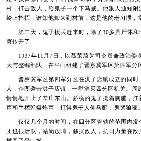
村，打击敌人，给鬼子一个下马威。他派人通知附
岭上指挥，谁知他却来到村前，这是他的老习惯，
第二天，鬼子援兵赶来时，除了30多具尸体和一
冀传开了。
1937年11月7日，以聂荣臻为司令员兼政治委
大与整编部队，在平山组建了晋察冀军区第四军分
晋察冀军区第四军分区在洪子店镇成立的同时，在
人，企图袭击洪子店镇，一举消灭四分区机关。周
悄悄地开上了辛庄东山。骄横的鬼子挺着胸脯，扛
声和手榴弹爆炸声，打得鬼子人仰马翻，鬼哭狼嚎。
仅仅几个月的时间，在四分区管辖的范围内发生
团也很活跃，站岗放哨，骚扰敌人，抗日力量在敌
撤回了平山城。