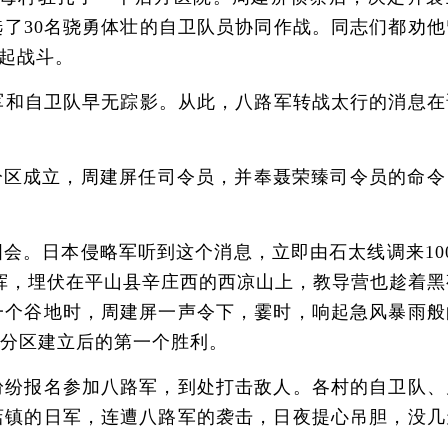
了30名骁勇体壮的自卫队员协同作战。同志们都劝他
起战斗。
和自卫队早无踪影。从此，八路军转战太行的消息在
军分区成立，周建屏任司令员，并奉聂荣臻司令员的命令
。日本侵略军听到这个消息，立即由石太线调来100
挥，埋伏在平山县辛庄西的西凉山上，教导营也趁着黑
一个谷地时，周建屏一声令下，霎时，响起急风暴雨般
四分区建立后的第一个胜利。
纷报名参加八路军，到处打击敌人。各村的自卫队、
店镇的日军，连遭八路军的袭击，日夜提心吊胆，没几