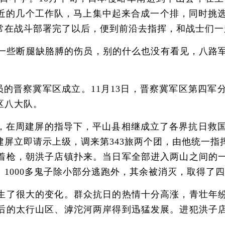
近的几个工作队，马上集中起来合成一个排，同时挑选
常在战斗部署完了以后，便到前沿去指挥，和战士们一
些断腿缺胳膊的伤员，别的什么也没有看见，八路军
员的晋察冀军区成立。11月13日，晋察冀军区第四
区八大队。
周建屏的指导下，平山县相继成立了各界抗日救国会
建屏立即请示上级，调来第343旅两个团，由他统一指
着枪，朝洪子店镇扑来。当日军全部进入两山之间的
1000多鬼子除小部分逃跑外，其余被消灭，取得了
了很大的变化。群众抗日的热情十分高涨，青壮年纷
后的太行山区、滹沱河两岸得到迅猛发展。进犯洪子