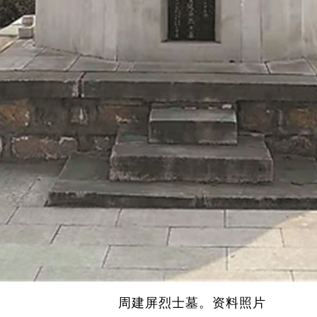
周建屏烈士墓。资料照片