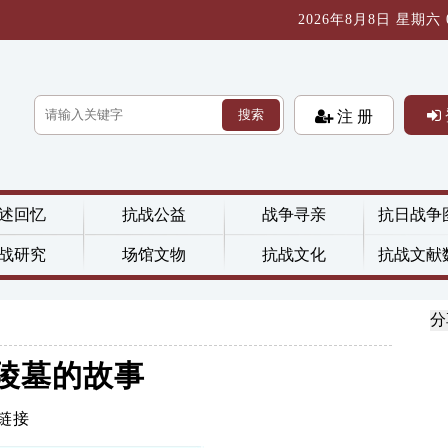
2026年8月8日 星期六 09
搜索
注 册
述回忆
抗战公益
战争寻亲
抗日战争
战研究
场馆文物
抗战文化
抗战文献
分
陵墓的故事
链接