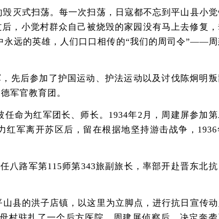
的毁灭式扫荡。每一次扫荡，日寇都不忘到平山县小觉
过后，小觉村群众自己被烧毁的家园没有马上去修复，
永远的英雄，人们口口相传的“我们的周司令”——周
军，先后参加了护国运动、护法运动以及讨伐陈炯明叛
朱德军官教育团。
命为红军团长、师长。1934年2月，周建屏参加第
红军离开苏区后，留在根据地坚持游击战争，1936年
八路军第115师第343旅副旅长，率部开赴晋东北抗
平山县的洪子店镇，以这里为立脚点，进行抗日宣传动
王母村驻扎了一个后方医院。周建屏侦察后，决定奔袭