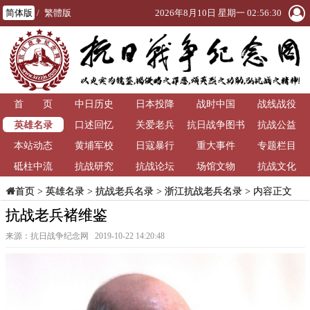
简体版
/
繁體版
2026年8月10日 星期一 02:56:30
首 页
中日历史
日本投降
战时中国
战线战役
英雄名录
口述回忆
关爱老兵
抗日战争图书
抗战公益
本站动态
黄埔军校
日寇暴行
重大事件
馆
专题栏目
砥柱中流
抗战研究
抗战论坛
场馆文物
抗战文化
>
英雄名录
>
抗战老兵名录
>
浙江抗战老兵名录
> 内容正文
首页
抗战老兵褚维鉴
来源：抗日战争纪念网 2019-10-22 14:20:48