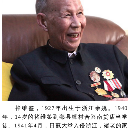
褚维鉴，1927年出生于浙江余姚。1940
年，14岁的褚维鉴到鄞县樟村合兴南货店当学
徒。1941年4月，日寇大举入侵浙江，褚老的家