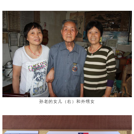
孙老的女儿（右）和外甥女