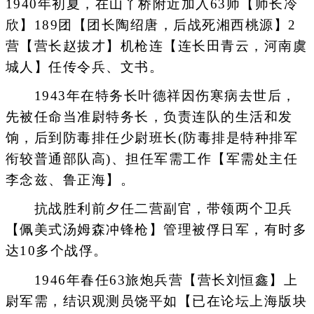
1940年初夏，在山丫桥附近加入63师【师长冷
欣】189团【团长陶绍唐，后战死湘西桃源】2
营【营长赵拔才】机枪连【连长田青云，河南虞
城人】任传令兵、文书。
1943年在特务长叶德祥因伤寒病去世后，
先被任命当准尉特务长，负责连队的生活和发
饷，后到防毒排任少尉班长(防毒排是特种排军
衔较普通部队高)、担任军需工作【军需处主任
李念兹、鲁正海】。
抗战胜利前夕任二营副官，带领两个卫兵
【佩美式汤姆森冲锋枪】管理被俘日军，有时多
达10多个战俘。
1946年春任63旅炮兵营【营长刘恒鑫】上
尉军需，结识观测员饶平如【已在论坛上海版块