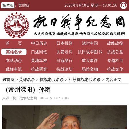
简体版
/
繁體版
2026年8月10日 星期一 13:01:57
首 页
中日历史
日本投降
战时中国
战线战役
英雄名录
口述回忆
关爱老兵
抗日战争图书
抗战公益
本站动态
黄埔军校
日寇暴行
重大事件
馆
专题栏目
砥柱中流
抗战研究
抗战论坛
场馆文物
抗战文化
>
英雄名录
>
抗战老兵名录
>
江苏抗战老兵名录
> 内容正文
首页
（常州溧阳）孙漪
来源：抗日战争纪念网 2019-07-11 07:50:05