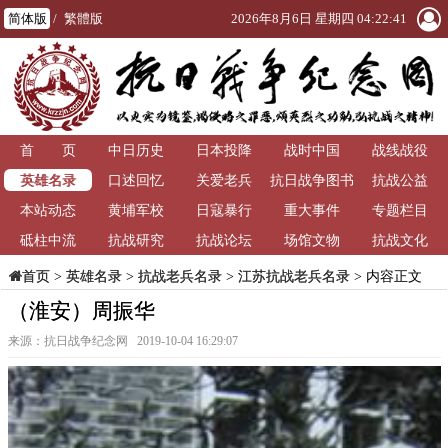
简体版
/
繁體版
2026年8月6日 星期四 04:22:42
首 页
中日历史
日本投降
战时中国
战线战役
英雄名录
口述回忆
关爱老兵
抗日战争图书
抗战公益
本站动态
黄埔军校
日寇暴行
重大事件
馆
专题栏目
砥柱中流
抗战研究
抗战论坛
场馆文物
抗战文化
>
英雄名录
>
抗战老兵名录
>
江苏抗战老兵名录
> 内容正文
首页
（淮安）周振华
来源：抗日战争纪念网 2019-10-04 16:29:07