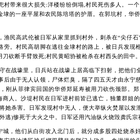
兜村带来很大损失:洋楼纷纷倒塌,村民死伤多人。一个
金埭的一座平屋和农民陈培塔的护厝。在郭坑村，华侨
民高武伦被日军从家里抓到村外，刺杀在“尖仔石”
路旁。村民高胡脚在逃往金埭村的路上，被日兵发现
用刀砍断手臂致死;村民黄昭协被枪杀在村西头的田中
坚守在战壕里，日兵站在战壕上居高临下扫射，把他们
事后由于无人认领，尸体烂臭，隔了四五天才由永宁
，刚从菲律宾回国的华侨郑延寿被用刀砍伤颈部。郑
海商人。沙堤村民在日军进村前皆已逃亡，独董群姐的
枪将她杀害。日军发现村中无人，便大举纵火焚屋以发泄
法外逃)惨死于大火之中。日军还用汽油纵火烧毁龚氏
宁城，他们从白街攻入北门后，就分成多股四处烧杀