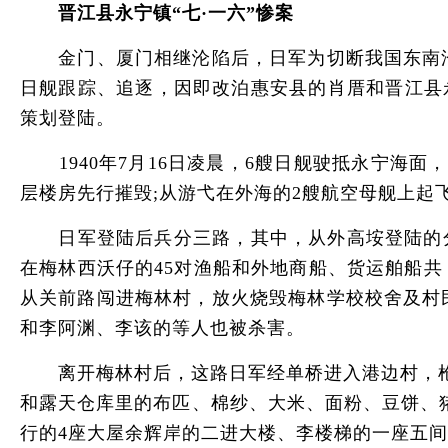
晋江县永宁镇“七·一六”惨案
金门、厦门相继沦陷后，日军为切断我国东南沿
日舰跟踪、追逐，因即改泊惠安县的肖厝和晋江县
策划登陆。
1940年7月16日凌晨，6艘日舰驶抵永宁海面
层楼房先行摧毁;从游弋在外海的2艘航空母舰上起
日军登陆后兵分三路，其中，从外高垵登陆的分为
在梅林西沃仔的45对渔船和外地商船、货运舶船共
从关前路闯进梅林村，放火烧毁梅林学校校舍及村
和李阿渊、李该的等人也被杀害。
离开梅林村后，这路日军经单桥进入港边村，枪杀
和露天仓库里的布匹、棉纱、大米、面粉、豆饼、
行的4座大屋余辉岸的二进大楼、李楼梯的一座五