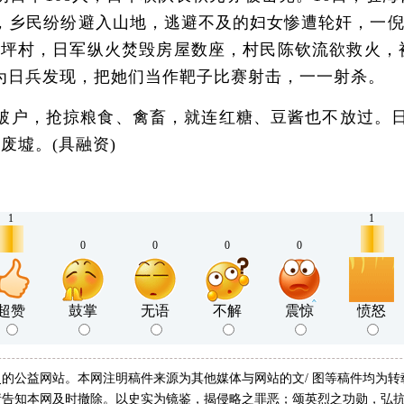
，乡民纷纷避入山地，逃避不及的妇女惨遭轮奸，一倪姓
里坪村，日军纵火焚毁房屋数座，村民陈钦流欲救火，
为日兵发现，把她们当作靶子比赛射击，一一射杀。
户，抢掠粮食、禽畜，就连红糖、豆酱也不放过。日
废墟。(具融资)
1
1
0
0
0
0
超赞
鼓掌
无语
不解
震惊
愤怒
的公益网站。本网注明稿件来源为其他媒体与网站的文/ 图等稿件均为
告知本网及时撤除。以史实为镜鉴，揭侵略之罪恶；颂英烈之功勋，弘抗