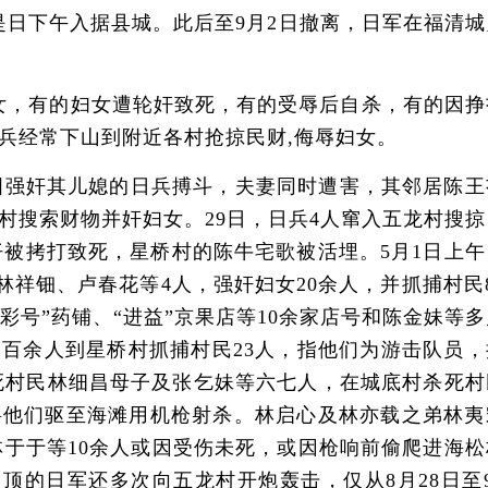
,是日下午入据县城。此后至9月2日撤离，日军在福清
，有的妇女遭轮奸致死，有的受辱后自杀，有的因挣
兵经常下山到附近各村抢掠民财,侮辱妇女。
图强奸其儿媳的日兵搏斗，夫妻同时遭害，其邻居陈王
各村搜索财物并奸妇女。29日，日兵4人窜入五龙村搜
被拷打致死，星桥村的陈牛宅歌被活埋。5月1日上午
林祥钿、卢春花等4人，强奸妇女20余人，并抓捕村民
彩号”药铺、“进益”京果店等10余家店号和陈金妹等
军百余人到星桥村抓捕村民23人，指他们为游击队员，
杀死村民林细昌母子及张乞妹等六七人，在城底村杀死村
将他们驱至海滩用机枪射杀。林启心及林亦载之弟林夷
于于等10余人或因受伤未死，或因枪响前偷爬进海松
的日军还多次向五龙村开炮轰击，仅从8月28日至9