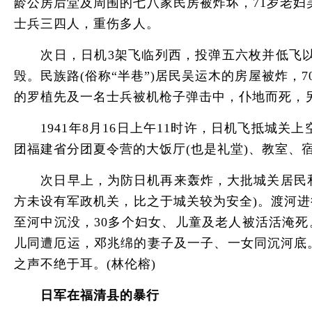
龄公房后堂及周围的七八家民房被炸坏，71岁老妇
士兵三四人，重伤多人。
次日，日机3架飞临列西，投弹五六枚并低飞以机枪
毁。民族路(俗称“半巷”)居民吴运木的房屋被炸
的罗植先及一名士兵被机枪子弹击中，仆地而死，
1941年8月16日上午11时许，日机飞抵城关
团福建省分团夏令营的大饭厅(也是礼堂)、教室
次日早上，为防日机再来轰炸，大批城关居民和部
方未设有军政机关，比之于城关较为安全)。渡河
至河中沉没，30多个妇女、儿童及老人被活活淹
儿同遭厄运，邓兆绵的妻子及一子、一女同沉河底
之声不绝于耳。(林伦榕)
日军在福清县的暴行