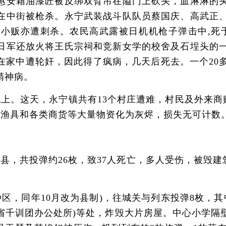
惠安籍油漆匠被反绑双臂吊在隘门上砍头，血淋淋的
在中街被枪杀。永宁武装战斗队队员蔡国庆、高武正
小贩亦遭刺杀。农民高武露被日机机枪子弹击中,死
日军还放火将王氏宗祠和竞新女学的校舍及石埕头的
在家中遭轮奸，因此得了疯病，几天后死去。一个20
精神病。
这天，永宁镇共有13个村庄遭难，村民及外来商贩共
、渔具和各类商货等大量物资化为灰烬，损失无可计数。
，共投弹约26枚，致37人死亡，多人受伤，被毁建筑
特种区，同年10月改为县制)，往城关与列东投弹8枚
祠(省千训团办公处所)等处，炸毁大片房屋。中心小学