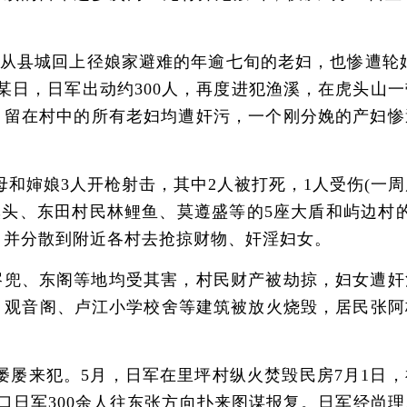
从县城回上径娘家避难的年逾七旬的老妇，也惨遭轮奸
日，日军出动约300人，再度进犯渔溪，在虎头山一
，留在村中的所有老妇均遭奸污，一个刚分娩的产妇惨
和婶娘3人开枪射击，其中2人被打死，1人受伤(一周
头、东田村民林鲤鱼、莫遵盛等的5座大盾和屿边村的
，并分散到附近各村去抢掠财物、奸淫妇女。
岑兜、东阁等地均受其害，村民财产被劫掠，妇女遭奸
，观音阁、卢江小学校舍等建筑被放火烧毁，居民张阿
屡来犯。5月，日军在里坪村纵火焚毁民房7月1日，
口日军300余人往东张方向扑来图谋报复。日军经尚理