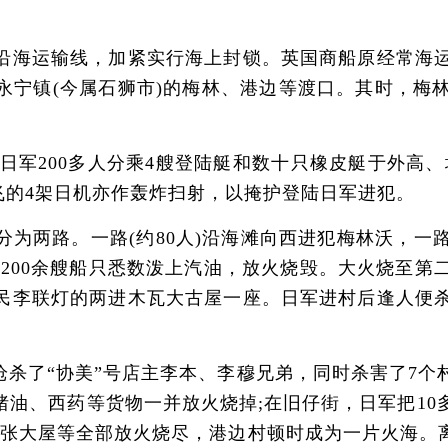
海运输线，加紧实行海上封锁。英国商船原经常海运
永宁镇(今属石狮市)的梅林、港边等渡口。其时，梅
，日军200多人分乘4艘登陆艇和数十只橡皮艇于外高
飞的4架日机亦作轰炸扫射，以掩护登陆日军进犯。
两路。一路(约80人)沿海滩向西进犯梅林沃，一
 200余艘船只悉数泼上汽油，放火烧毁。大火烧至
民李联灯的两进木瓦大古屋一座。日军进村后逢人便
了“协美”号店主李本、李穆兄弟，同时杀害了7个村
猪油、西药等货物一并放火烧掉;在旧仔街，日军把10
间张大屋等全部放火烧尽，港边村顿时成为一片火海。