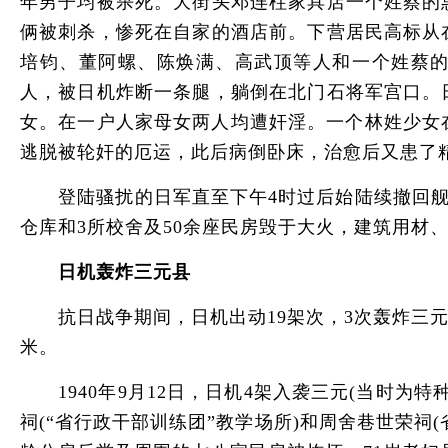
年男子均被杀死。大街头邓连柱家具店一个姓蔡的
俩被刺杀，惨死在自家的酒店前。下营居民高标从
培钧、董阿螺、陈焕满、高武顶等人和一个姓蔡的
人，被日机炸断一条腿，躺倒在北门石将军宫口。
女。在一户人家母女两人均遭奸淫。一个林姓少女
逃脱被轮奸的厄运，此后病倒卧床，治愈后又患了
登陆骚扰的日军直至下午4时过后始陆续撤回舰上。
仓库和3所校舍及50余座民房毁于大火，建筑用材
日机轰炸三元县
抗日战争期间，日机出动19架次，3次轰炸三元县
米。
1940年9月12日，日机4架入袭三元(当时为
祠(“省行政干部训练团”教学场所)和周舍巷世荣