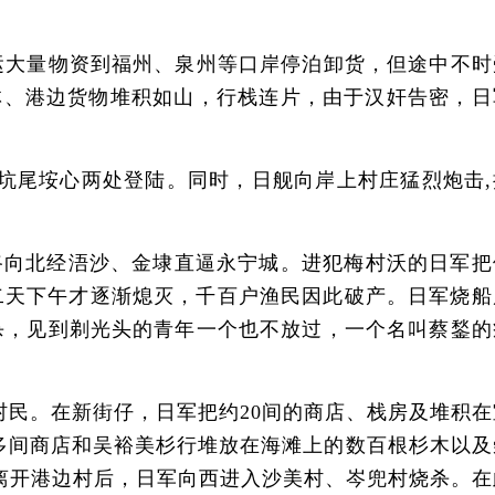
大量物资到福州、泉州等口岸停泊卸货，但途中不时
林、港边货物堆积如山，行栈连片，由于汉奸告密，日
、坑尾垵心两处登陆。同时，日舰向岸上村庄猛烈炮击,
路向北经浯沙、金埭直逼永宁城。进犯梅村沃的日军把
第二天下午才逐渐熄灭，千百户渔民因此破产。日军烧船
杀，见到剃光头的青年一个也不放过，一个名叫蔡鍫的
民。在新街仔，日军把约20间的商店、栈房及堆积在
多间商店和吴裕美杉行堆放在海滩上的数百根杉木以及
离开港边村后，日军向西进入沙美村、岑兜村烧杀。在