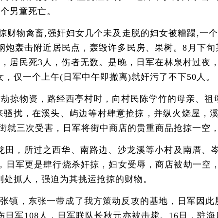
1个男童死亡。
掠财物禽畜,强奸妇女几个未及走脱的妇女被糟蹋,一个
钢炮轰击附近居民点，轰毁许多民房、果树。8月下旬某
被毁，居民死3人，伤者无数。是晚，日军在林泉村过夜
，仅一个上午(日军中午即撤离)就奸污了不下50人。
站劫掠物资，路经西亭村时，向村民陈学竹的母亲、祖母
出来骚扰，在溪头、屿边等村肆意抢掠，并纵火烧屋，溪
亭街就三次受害，日军将街中商店的贵重商品抢掠一空
龙田，所过之西华、南路边、沙龙溪等小村及南厝、
，日军更是肆行烧杀奸掠，妇女受辱，商店被劫一空
到处抓人，强迫为其挑运抢掠的财物。
镇，东张一带成了我方策动反攻的基地，日军因此屡
日军108人，日军联队长秋元亦被击毙。16日，驻海