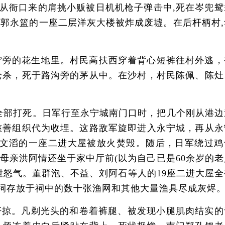
从衙口来的肩挑小贩被日机机枪子弹击中,死在岑兜鸳
郭永篮的一座二层洋灰大楼被炸成废墟。在后杆柄村,
旁的花生地里。村民高扶西穿着背心短裤往村外逃，
枪杀，死于路沟旁的茅从中。在沙村，村民陈佩、陈灶
。
全部打死。日军行至永宁城南门口时，把几个刚从港边
慈善组织代为收埋。这路敌军旋即进入永宁城，再从永
文滔的一座二进大屋被放火焚毁。随后，日军绕过鸡
母亲洪阿情还坐于家中厅前(以为自己已是60余岁的老
怒气。董群泡、不益、刘阿石等人的19座二进大屋全
宗祠存放于祠中的数十张渔网和其他大量渔具尽成灰烬
奸掠。凡剃光头的和卷着裤腿、被发现小腿肌肉结实的