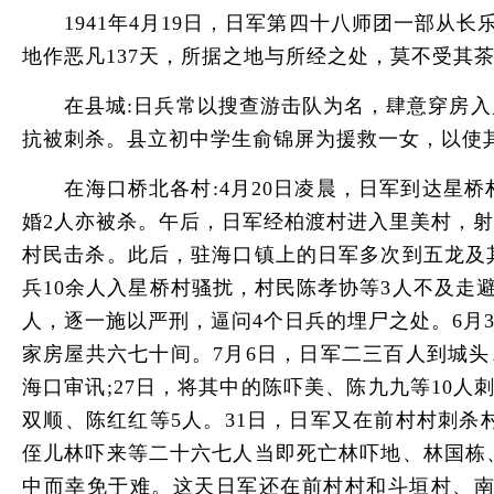
1941年4月19日，日军第四十八师团一部从长
地作恶凡137天，所据之地与所经之处，莫不受其
在县城:日兵常以搜查游击队为名，肆意穿房入户
抗被刺杀。县立初中学生俞锦屏为援救一女，以使
在海口桥北各村:4月20日凌晨，日军到达星桥
婚2人亦被杀。午后，日军经柏渡村进入里美村，射
村民击杀。此后，驻海口镇上的日军多次到五龙及
兵10余人入星桥村骚扰，村民陈孝协等3人不及走
人，逐一施以严刑，逼问4个日兵的埋尸之处。6月
家房屋共六七十间。7月6日，日军二三百人到城头
海口审讯;27日，将其中的陈吓美、陈九九等10
双顺、陈红红等5人。31日，日军又在前村村刺
侄儿林吓来等二十六七人当即死亡林吓地、林国栋
中而幸免于难。这天日军还在前村村和斗垣村、南