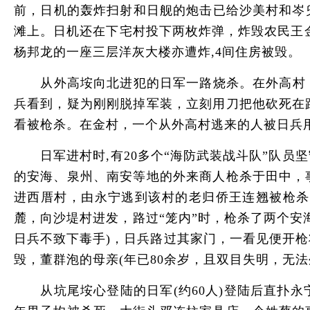
前，日机的轰炸扫射和日舰的炮击已给沙美村和岑
滩上。日机还在下宅村投下两枚炸弹，炸毁农民王
杨邦龙的一座三层洋灰大楼亦遭炸,4间住房被毁。
从外高垵向北进犯的日军一路烧杀。在外高村，渔
兵看到，疑为刚刚脱掉军装，立刻用刀把他砍死在
看被枪杀。在金村，一个从外高村逃来的人被日兵
日军进村时,有20多个“海防武装战斗队”队员
的安海、泉州、南安等地的外来商人枪杀于田中，
进西厝村，由永宁逃到该村的老归侨王连翘被枪杀
麓，向沙堤村进发，路过“笼内”时，枪杀了两个安
日兵不致下毒手)，日兵路过其家门，一看见便开
毁，董群泡的母亲(年已80余岁，且双目失明，无
从坑尾垵心登陆的日军(约60人)登陆后直扑永