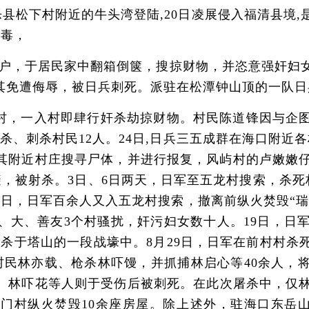
乐县松下村附近的牛头湾登陆,20日凌展侵入福清县境
茶毒，
，于居民家中翻箱倒箧，搜掠财物，并恣意强奸妇女
其免遭侮辱，被日兵刺死。派驻在松潭钟山顶的一队日
村，一入村即肆行奸杀劫掠财物。村民陈道锋因与企
杀、刺杀村民12人。24日,日兵三五成群在海口附近
其附近村庄搜寻尸体，并进行报复，风屿村的卢嫩嫩仔
避，被射杀。3日、6日两天，日军至五龙村搜索，杀死
3日，日军百余人又入五龙村搜索，撤离前纵火焚毁“瑞
、大、善友3个村骚扰，奸污妇女数十人。19日，日
人刺杀于塔山的一段战壕中。8月29日，日军在前村村
杀村民林亦载、枪杀林吓馒，并抓捕林启心等40余人，
、林吓花等人则于受伤后被刺死。在此次屠杀中，仅林
门村纵火焚毁10余座房屋。除上述外，驻海口东岳山顶