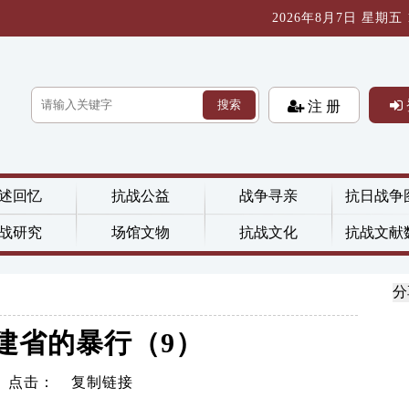
2026年8月7日 星期五 11
搜索
注 册
述回忆
抗战公益
战争寻亲
抗日战争
战研究
场馆文物
抗战文化
抗战文献
分
福建省的暴行（9）
》 点击：
复制链接