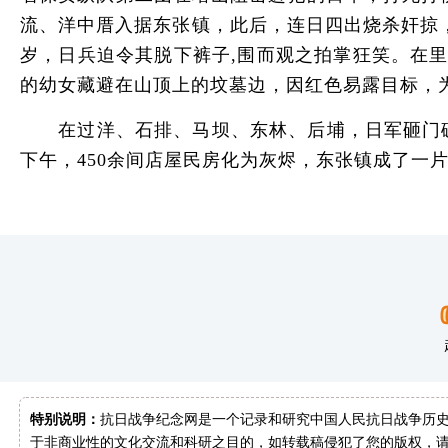
流、洋中厝入据东张镇，此后，连日四出烧杀奸掠
岁，日兵迫令其脱下裤子,围而观之拍掌狂笑。在
的幼女藏避在山顶上的坟墓边，因红色易露目标，
在过洋、石排、马坝、东林、后埔，日军砸门破
下午，450余间店屋民房化为灰烬，东张镇成了一片
特别说明：
抗日战争纪念网是一个记录和研究中国人民抗日战争历史
于非商业性的文化交流和科研之目的，如转载稿侵犯了您的版权，请