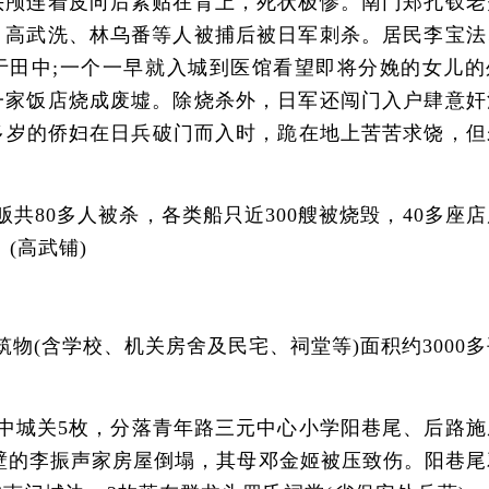
头颅连着皮向后紧贴在背上，死状极惨。南门郑孔钗老
、高武洗、林乌番等人被捕后被日军刺杀。居民李宝法
于田中;一个一早就入城到医馆看望即将分娩的女儿的
一家饭店烧成废墟。除烧杀外，日军还闯门入户肆意奸
多岁的侨妇在日兵破门而入时，跪在地上苦苦求饶，但
80多人被杀，各类船只近300艘被烧毁，40多座店
(高武铺)
物(含学校、机关房舍及民宅、祠堂等)面积约3000
，其中城关5枚，分落青年路三元中心小学阳巷尾、后路
隔壁的李振声家房屋倒塌，其母邓金姬被压致伤。阳巷尾