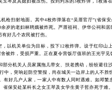
吴玉琴及其媳妇被压伤。投到列东的3枚炸弹，1枚落在
扫射地面。其中4枚炸弹落在“吴厝官厅”(省保安处干
，70余岁的老妇林聘娥被炸死。严厝祖祠、伊华公祠和
另有好几个农民被打伤。
上空，以机关单位为目标，投下12枚炸弹。设于红印
、宿舍被炸，受损严重。正在夏令营饭厅值班的王光宇
分机关人员家属拖儿带女、扶老携幼，纷纷避往沙溪
进行中，突响起防空警报，尚在城关一边岸上的人不胜
死。有好几户人家，一家人中有数人同时遇难。如邓繁忠
。省保安处某科长之女王琴及女学生黄子哲亦死于难