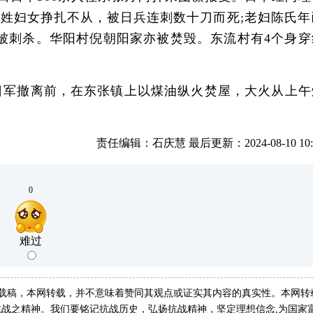
妇女挣扎不从，被日兵连刺数十刀而死;老妇陈氏年已
被刺杀。华阳村倪朝阳家亦被焚毁。东流村有4个身穿
军撤离前，在东张镇上以煤油纵火焚屋，大火从上午
责任编辑：石庆慧 最后更新：2024-08-10 10:0
0
难过
转载稿，本网转载，并不意味着赞同其观点或证实其内容的真实性。本网转
战之精神。我们要铭记抗战历史，弘扬抗战精神，坚定理想信念,为国家