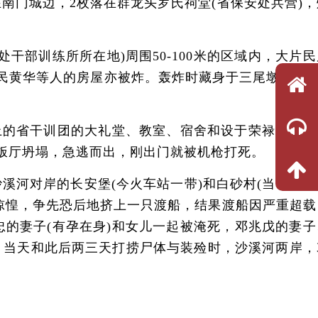
南门城边，2枚落在群龙头罗氏祠堂(省保安处兵营)，
部训练所所在地)周围50-100米的区域内，大片民
居民黄华等人的房屋亦被炸。轰炸时藏身于三尾墩(城边
山上的省干训团的大礼堂、教室、宿舍和设于荣禄门外的
见饭厅坍塌，急逃而出，刚出门就被机枪打死。
河对岸的长安堡(今火车站一带)和白砂村(当时这两
惊惶，争先恐后地挤上一只渡船，结果渡船因严重超载
的妻子(有孕在身)和女儿一起被淹死，邓兆戊的妻子
。当天和此后两三天打捞尸体与装殓时，沙溪河两岸，