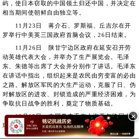
屿，使日本窃取的中国领土归还中国，并决定在
相当期间使朝鲜自由独立等。
11月23日 蒋介石、罗斯福、丘吉尔在开
罗举行中美英三国政府首脑会议，26日结束。
11月26日 陕甘宁边区政府在延安召开劳
动英雄代表大会，并举办了生产展览会。毛泽
东、朱德等出席了大会并分别作了讲话。毛泽东
在讲话中指出，组织起来是农民由穷变富的必由
之路。解放区军民的大生产运动，克服了日、伪
对解放区的进攻、封锁造成的严重经济困难，为
争取抗日战争的胜利，奠定了物质基础。
✕
12月13日 中国拳击手在上海亚尔路回力
球场击倒俄国拳师马索洛夫。