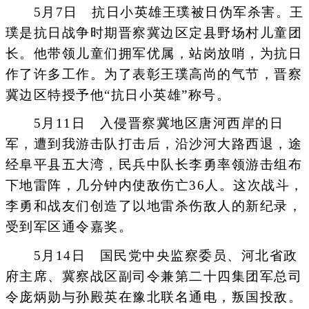
5月7日 抗日小英雄王璞被日伪军杀害。王
璞是抗日战争时期晋察冀边区定县野场村儿童团
长。他带领儿童们拥军优属，站岗放哨，为抗日
作了许多工作。为了表彰王璞高尚的气节，晋察
冀边区特授予他“抗日小英雄”称号。
5月11日 入侵晋察冀地区唐河西岸的日
军，遭到我游击队打击后，沿沙河大路西退，途
经阜平县五大湾，民兵中队长李勇率领游击组布
下地雷阵，几分钟内使敌伤亡36人。这次战斗，
李勇和战友们创造了以地雷杀伤敌人的新纪录，
受到军区通令嘉奖。
5月14日 国民党中央监察委员、河北省政
府主席、冀察战区副司令兼第二十四集团军总司
令庞炳勋与孙殿英在豫北联名通电，叛国投敌。