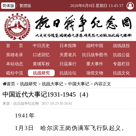
简体版
/
繁體版
2026年8月9日 星期日 13:45:59
首 页
中日历史
日本投降
战时中国
战线战役
英雄名录
口述回忆
关爱老兵
抗日战争图书
抗战公益
本站动态
黄埔军校
日寇暴行
重大事件
馆
专题栏目
抗战研究
砥柱中流
抗战论坛
场馆文物
抗战文化
>
抗战研究
>
抗战大事记
>
中国大事记
> 内容正文
首页
中国近代大事记1931-1945（4）
来源：抗日战争纪念网 2017-10-25 16:18:41
1941年
1月3日 哈尔滨王岗伪满军飞行队起义。