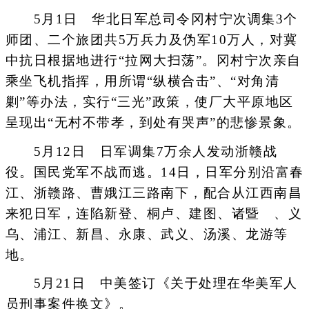
5月1日 华北日军总司令冈村宁次调集3个
师团、二个旅团共5万兵力及伪军10万人，对冀
中抗日根据地进行“拉网大扫荡”。冈村宁次亲自
乘坐飞机指挥，用所谓“纵横合击”、“对角清
剿”等办法，实行“三光”政策，使厂大平原地区
呈现出“无村不带孝，到处有哭声”的悲惨景象。
5月12日 日军调集7万余人发动浙赣战
役。国民党军不战而逃。14日，日军分别沿富春
江、浙赣路、曹娥江三路南下，配合从江西南昌
来犯日军，连陷新登、桐卢、建图、诸暨 、义
乌、浦江、新昌、永康、武义、汤溪、龙游等
地。
5月21日 中美签订《关于处理在华美军人
员刑事案件换文》。