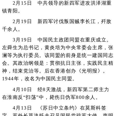
2月15日 中共领导的新四军进攻洪泽湖重
镇青阳。
2月19日 新四军讨伐叛国贼李长江，歼敌
千余人。
3月19日 中国民主政团同盟在重庆成立。
左舜生为总书记，黄炎培为中央常委会主席，张
澜等为执行委员。该同盟的前身是统一建国同志
会。其政治纲领是：贯彻抗日主张，实践民主精
神，结束党治等。后在香港创办《光明报》。
1944年，改名为中国民主同盟。
4月10日 经8天激战，新四军第二师主力
在淮南反“扫荡”中，毙伤日伪军800余人。
4月13日 《苏日中立条约》在莫斯科签
字，苏外长莫洛托夫召见国民党驻苏大使，声明