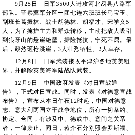
9月25日 日军3500人进攻河北易县八路军
部队。晋察冀军分区一团七连六班班长马宝玉、
副班长葛振林、战士胡德林、胡福才、宋学义5
人，为了掩护主力和群众转移，主动把敌人吸引
到狼牙山的悬崖绝壁，据险抵抗，宁死不屈。最
后，毅然砸枪跳崖，3人壮烈牺牲、2人幸存。
12月8日 日军武装接收平津沪各地英美租
界，并解除英美海军陆战队武装。
12月9日 中国政府发表《对日宣战通
告》，正式对日宣战。同时，发表《对德意宣战
布告》，宣布从本日午夜12时起，中国对德意
志、意大利两国立于战争地位，所有一切条约、
协定、合同，有涉及中、德或中、意间之关系
者，一律废止。同日，蒋介石分别照会罗斯福、