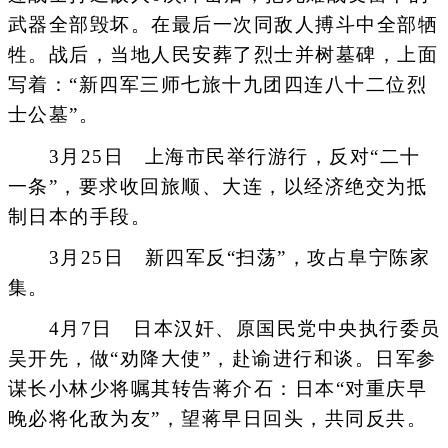
武器全部毁坏。在最后一次同敌人搏斗中全部牺
牲。战后，当地人民安葬了烈士并树墓碑，上面
写着：“新四军三师七旅十九团四连八十二位烈
士公墓”。
3月25日 上海市民举行游行，反对“二十
一条”，要求收回旅顺、大连，以经济绝交为抵
制日本的手段。
3月25日 新四军反“扫荡”，攻占阜宁陈家
集。
4月7日 日本汉奸、原国民党中央执行委员
吴开先，做“劝降大使”，赴谕进行和谈。日军参
谋长小林少将嘱其转告蒋介石：日本“对重庆早
晚必将化敌为友”，望蒋早日回头，共同反共。