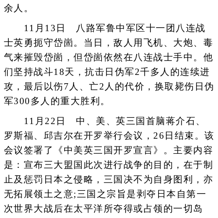
余人。
11月13日 八路军鲁中军区十一团八连战
士英勇扼守岱崮。当日，敌人用飞机、大炮、毒
气来摧毁岱崮，但岱崮依然在八连战士手中。他
们坚持战斗18天，抗击日伪军2千多人的连续进
攻，最后以伤7人、亡2人的代价，换取毙伤日伪
军300多人的重大胜利。
11月22日 中、美、英三国首脑蒋介石、
罗斯福、邱吉尔在开罗举行会议，26日结束。该
会议签署了《中美英三国开罗宣言》。主要内容
是：宣布三大盟国此次进行战争的目的，在于制
止及惩罚日本之侵略，三国决不为自身图利，亦
无拓展领土之意;三国之宗旨是剥夺日本自第一
次世界大战后在太平洋所夺得或占领的一切岛