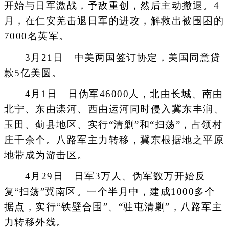
开始与日军激战，予敌重创，然后主动撤退。4
月，在仁安羌击退日军的进攻，解救出被围困的
7000名英军。
3月21日 中美两国签订协定，美国同意贷
款5亿美圆。
4月1日 日伪军46000人，北由长城、南由
北宁、东由滦河、西由运河同时侵入冀东丰润、
玉田、蓟县地区、实行“清剿”和“扫荡”，占领村
庄千余个。八路军主力转移，冀东根据地之平原
地带成为游击区。
4月29日 日军3万人、伪军数万开始反
复“扫荡”冀南区。一个半月中，建成1000多个
据点，实行“铁壁合围”、“驻屯清剿”，八路军主
力转移外线。