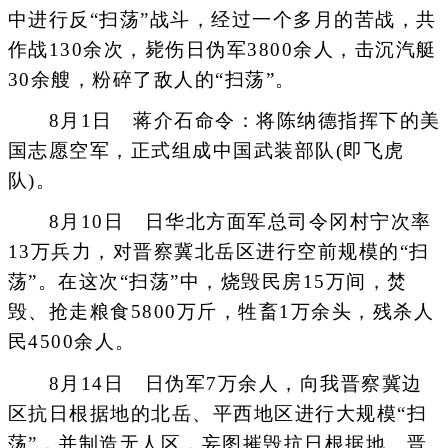
中进行反“扫荡”战斗，经过一个多月的苦战，共
作战130余次，毙伤日伪军3800余人，击沉汽艇
30余艘，粉碎了敌人的“扫荡”。
8月1日 蒋介石命令：将陈纳德指挥下的美
国志愿空军，正式组成中国武装部队(即飞虎
队)。
8月10日 日华北方面军总司令冈村宁次率
13万兵力，对晋察冀北岳区进行空前规模的“扫
荡”。在这次“扫荡”中，烧毁民房15万间，焚
毁、抢走粮食5800万斤，牲畜1万余头，残杀人
民4500余人。
8月14日 日伪军7万余人，向我晋察冀边
区抗日根据地的北岳、平西地区进行大规模“扫
荡”，并制造无人区，妄图摧毁抗日根据地。晋