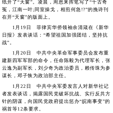
纸开了“天窗”。凌晨，周恩来挥笔写了“千古奇
冤，江南一叶;同室操戈，相煎何急!?”的挽诗刊
在开“天窗”的版面上。
1月19日 菲律宾华侨领袖余清箴在《新华
日报》发表谈话：“希望祖国加强团结，坚持抗
战”。
1月20日 中共中央革命军事委员会发布重
建新四军军部的命令，任命陈毅为代理军长，张
云逸为副军长，刘少奇为政治委员，赖传珠为参
谋长，邓子恢为政治部主任。
1月22日 中共中央军委发言人对新华社记
者发表谈话，揭露国民党破坏抗战、实行反共方
针的阴谋，向国民党政府提出惩办“皖南事变”的
祸首等12条要求。