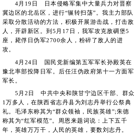
4月19日 日本侵略军集中大量兵力对晋察
冀边区的北岳区，进行“辗转扫荡”。我主力部队
采取分散活动的方法，积极开展游击战，打击敌
人，开辟新区。到5月17日，我军攻克敌碉堡5
座，毙俘日伪军2700余人，粉碎了敌人的进
攻。
4月24日 国民党新编第五军军长孙殿英在
豫北率部投降日军。后任汪伪政府第十一方面军
军长。
5月2日 中共中央和陕甘宁边区干部、群众
1万多人，在陕西省志丹县为刘志丹举行公祭典
礼。毛泽东称其为“群众领袖，民族英雄”;朱德
称其为“红军模范”。周恩来题词说：上下五千
年，英雄万万干，人民的英雄，要数刘志丹。