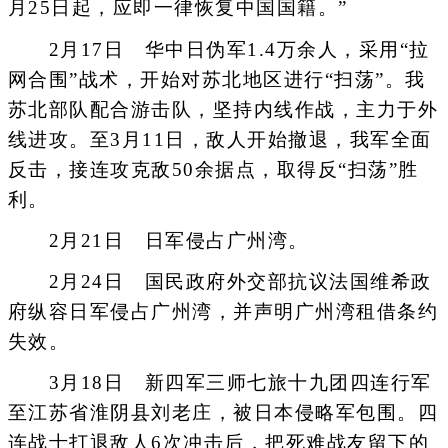
月25日起，应即一律恢复中国国籍。”
2月17日 华中日伪军1.4万余人，采用“拉
网合围”战术，开始对苏北地区进行“扫荡”。我
苏北部队配合游击队，坚持内线作战，主力于外
线进攻。至3月11日，敌人开始撤退，我军全面
反击，接连攻克敌50余据点，取得反“扫荡”胜
利。
2月21日 日军侵占广州湾。
2月24日 国民政府外交部抗议法国维希政
府纵容日军侵占广州湾，并声明广州湾租借条约
失效。
3月18日 新四军三师七旅十九团四连行军
至江苏省淮阴县刘老庄，被日本侵略军包围。四
连战士打退敌人6次冲击后，把死难战友留下的