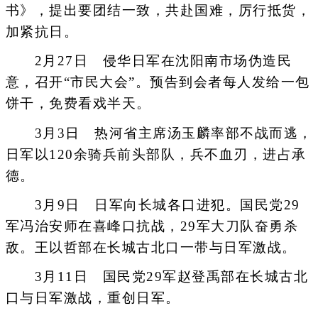
书》，提出要团结一致，共赴国难，厉行抵货，
加紧抗日。
2月27日 侵华日军在沈阳南市场伪造民
意，召开“市民大会”。预告到会者每人发给一包
饼干，免费看戏半天。
3月3日 热河省主席汤玉麟率部不战而逃，
日军以120余骑兵前头部队，兵不血刃，进占承
德。
3月9日 日军向长城各口进犯。国民党29
军冯治安师在喜峰口抗战，29军大刀队奋勇杀
敌。王以哲部在长城古北口一带与日军激战。
3月11日 国民党29军赵登禹部在长城古北
口与日军激战，重创日军。