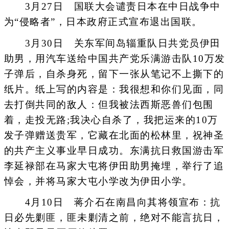
3月27日 国联大会谴责日本在中日战争中
为“侵略者”，日本政府正式宣布退出国联。
3月30日 关东军间岛辎重队日共党员伊田
助男，用汽车送给中国共产党乐满游击队10万发
子弹后，自杀身死，留下一张从笔记不上撕下的
纸片。纸上写的内容是：我很想和你们见面，同
去打倒共同的敌人：但我被法西斯恶兽们包围
着，走投无路;我决心自杀了，我把运来的10万
发子弹赠送贵军，它藏在北面的松林里，祝神圣
的共产主义事业早日成功。东满抗日救国游击军
李延禄部在马家大屯将伊田助男掩埋，举行了追
悼会，并将马家大屯小学改为伊田小学。
4月10日 蒋介石在南昌向其将领宣布：抗
日必先剿匪，匪未剿清之前，绝对不能言抗日，