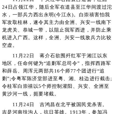
24日占领江华，随后全军在道县至江华间渡过沱
水，一部兵力西出永明(今江永)。白崇禧害怕我
军攻取桂林，遂令其主力由全洲、兴安一线南下
龙虎关、恭城一带，以阻止我军西进，并防止乘
机进入广西。这样，全洲、兴安一线敌兵力比较
空虚。
11月22日 蒋介石欲围歼红军于湘江以东
地区，任命何键为“追剿军总司令”，指挥西路军
和薛岳、周浑元两部共16个师77个团进行“追
剿”;令粤军陈济堂部进至粤、湘、桂边进行截击;
令桂军白崇禧以5个师控制灌阳、兴安、全洲至
黄沙河一线，扼要堵截。
11月24日 吉鸿昌在北平被国民党杀害。
吉是河南扶沟人，抗日英雄。1913年，参加冯