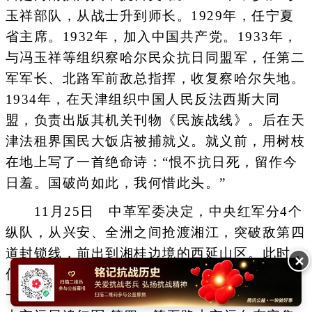
玉祥部队，从战士升到师长。1929年，任宁夏
省主席。1932年，加入中国共产党。1933年，
与冯玉祥等组织察哈尔民众抗日同盟军，任第二
军军长、北路军前敌总指挥，收复察哈尔失地。
1934年，在天津组织中国人民反法西斯大同
盟，负责出版其机关刊物《民族战线》。后在天
津法租界国民大饭店被捕就义。就义前，用树枝
在地上写了一首绝命诗：“恨不抗日死，留作今
日羞。国破尚如此，我何惜此头。”
11月25日 中革军委决定，中央红军分4个
纵队，从兴安、全洲之间抢渡湘江，突破敌第四
道封锁线，前出到湘桂边境的西延山区。此时，
✕
何键也令其第一路2个师由东安进至全洲、咸水
一线;第二路一部进至零陵、黄沙河一线;第三路