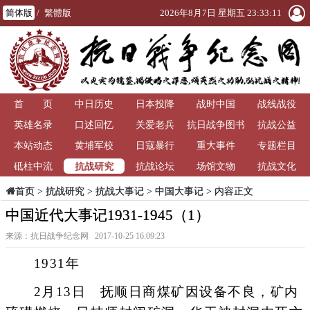
简体版
/
繁體版
2026年8月7日 星期五 23:33:12
首 页
中日历史
日本投降
战时中国
战线战役
英雄名录
口述回忆
关爱老兵
抗日战争图书
抗战公益
本站动态
黄埔军校
日寇暴行
重大事件
馆
专题栏目
抗战研究
砥柱中流
抗战论坛
场馆文物
抗战文化
>
抗战研究
>
抗战大事记
>
中国大事记
> 内容正文
首页
中国近代大事记1931-1945（1）
来源：抗日战争纪念网 2017-10-25 16:09:23
1931年
2月13日 抚顺日商煤矿因设备不良，矿内