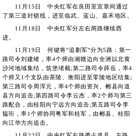
11月15日 中央红军在良田至宜章间通过
了第三道封锁线，进至临武、蓝山、嘉禾地区。
11月18日 中央红军分左右两路继续西
进。
11月19日 何键将“追剿军”分为5路：第一
路司令刘建绪，率4个师由湘赣边向全洲以北黄
沙河地域集结，筑堡堵截;第二路司令薛岳，率4
个师又1个支队由茶陵、衡阳进至零陵地区结集;
第三路司令周浑元，率4个师由资兴、郴县向道
县方向追击;第四路司令李云杰，率2个师与第三
路配合，由桂阳向宁远方向追击;第五路司令李
韫珩，率1个师协同粤军和桂军，由郴县、桂阳
向江华方向追击。
11月22日 中央红军右路袭占道县，左路