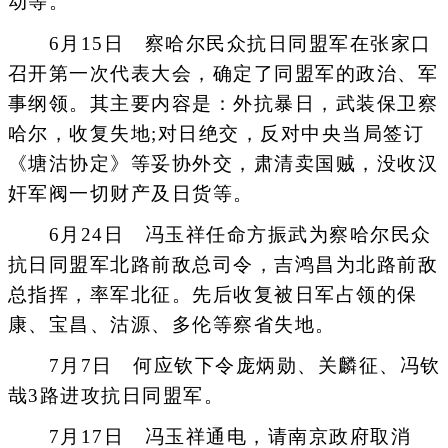
动等。
6月15日 察哈尔民众抗日同盟军在张家口
召开第一次代表大会，确定了同盟军的政治、军
事纲领。其主要内容是：外抗暴日，武装保卫察
哈尔，收复失地;对日绝交，反对中央当局签订
《塘沽协定》等妥协外交，肃清卖国贼，没收汉
奸军阀一切财产及日货等。
6月24日 冯玉祥任命方振武为察哈尔民众
抗日同盟军北路前敌总司令，吉鸿昌为北路前敌
总指挥，率军北征。先后收复被日军占领的保
康、宝昌、沽源、多伦等察省失地。
7月7日 何应钦下令庞炳勋、关麟征、冯钦
哉3路进攻抗日同盟军。
7月17日 冯玉祥通电，请南京政府取消