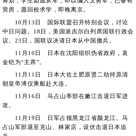
筹划，学生如愿从军，即以编入义勇军，已备有
营房，愿回校求学，即晚离京。
10月13日 国际联盟召开特别会议，讨论
中日问题。18日，美国派吉尔白列席国联行政会
议。23日，国联议决请日本从中国撤兵。
11月10日 日本在沈阳组织伪省政府，袁
金铠为“主席”。
11月11日 日本大佐土肥原贤二劫持原清
朝皇帝溥仪乘船赴大连。
11月16日 马占山率部在嫩江击退日军进
攻。
11月19日 日军占领黑龙江省颜龙江。马
占山军部退至克山、林家店，设伏击退日本追