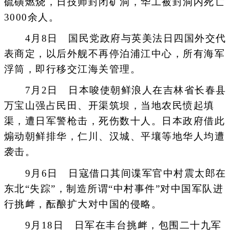
硫磺燃烧，日技师封闭矿洞，华工被封洞内死亡
3000余人。
4月8日 国民党政府与英美法日四国外交代
表商定，以后外舰不再停泊浦江中心，所有海军
浮筒，即行移交江海关管理。
7月2日 日本唆使朝鲜浪人在吉林省长春县
万宝山强占民田、开渠筑坝，当地农民愤起填
渠，遭日军警枪击，死伤数十人。日本政府借此
煽动朝鲜排华，仁川、汉城、平壤等地华人均遭
袭击。
9月6日 日寇借口其间谍军官中村震太郎在
东北“失踪”，制造所谓“中村事件”对中国军队进
行挑衅，酝酿扩大对中国的侵略。
9月18日 日军在丰台挑衅，包围二十九军