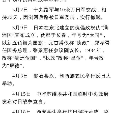
3月2日 十九路军与10余万日军交战，相
持33天，因浏河后路被日军袭击，实行撤退。
3月9日 日本在东北建立的傀儡政权伪“满
洲国”宣布成立，伪都于长春，年号为“大同”，
以新五色旗为国旗，元首溥仪称“执政”，郑孝胥
任国务总理，张景惠任参议院议长。1934年，
改称“满洲帝国”，“执政”改称“皇帝”，年号改
为“康德”。
4月3日 磐石县汉、朝两族农民举行反日大
暴动。
4月15日 中华苏维埃共和国临时中央政府
发布对日战争宣言。
4月18日 西安学生举行抗日游行示威，捣