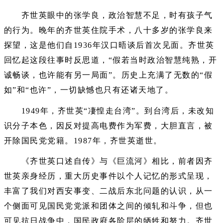
齐世英眼中的张学良，政治智慧不足，时有孩子气
的行为。晚年的齐世英住院手术，八十多岁的张学良来
探望，这是他们自1936年汉口晤谈后首次见面。齐世英
回忆起这段往事时反思道，“假若当时政治智慧纯熟，开
诚畅谈，也许能有另一局面”。历史上充满了无数的“假
如”和“也许”，一切缺憾也只有还诸天地了。
1949年，齐世英“凄惶走台湾”。到台湾后，未改知
识分子本色，因反对提高电费作为军费，大胆直言，被
开除国民党党籍。1987年，齐世英逝世。
《齐世英口述自传》与《巨流河》相比，前者因齐
世英亲身经历，重大历史事件以个人记忆的形式呈现，
丰富了我们对西安事变、二战后东北问题的认识，从一
个侧面可见国民党党派和团体之间的倾轧和斗争，但也
可见抗日战争中，国民政府各阶层的牺牲和努力。齐世