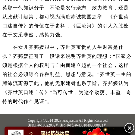
英那一代知识分子，不论是发行杂志、致力教育，还是
从政献计献策，都可视为满腔赤诚救国之举。《齐世英
口述自传》的价值在于史料，《巨流河》的引人入胜处
在于文采斐然，感染力强。
在女儿齐邦媛眼中，齐世英宝贵的人生财富是什
么？齐邦媛征引了一段话来说明齐世英的理想：“国家必
须是根据个人的权利与自由而建立起的一个社会，这样
的社会必须综合各种利益、思想与意见。”齐世英一生的
颠沛流离源于此，他的无形建树也系于斯。齐邦媛认为
《齐世英口述自传》“当可传世，为这个动荡、丰盈、奇
特的时代作个见证”。
Copyright ©2014-2023 krzzjn.com All Rights Reserved
湘ICP备18022032号 湘公网安备43010402000821号
✕
中央网信办违法和不良信息举报中心
长沙市互联网违法和不良信息举报中心
不良信息举报电话：0731-85531328 19198230121（微信同号）