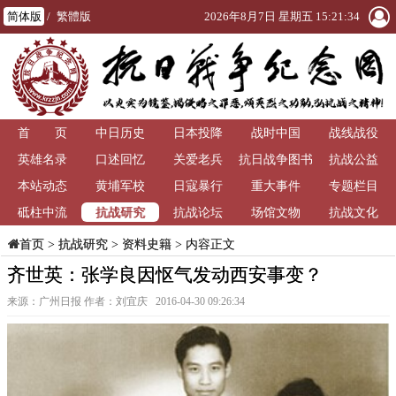
简体版
/
繁體版
2026年8月7日 星期五 15:21:34
首 页
中日历史
日本投降
战时中国
战线战役
英雄名录
口述回忆
关爱老兵
抗日战争图书
抗战公益
本站动态
黄埔军校
日寇暴行
重大事件
馆
专题栏目
抗战研究
砥柱中流
抗战论坛
场馆文物
抗战文化
>
抗战研究
>
资料史籍
> 内容正文
首页
齐世英：张学良因怄气发动西安事变？
来源：广州日报 作者：刘宜庆 2016-04-30 09:26:34