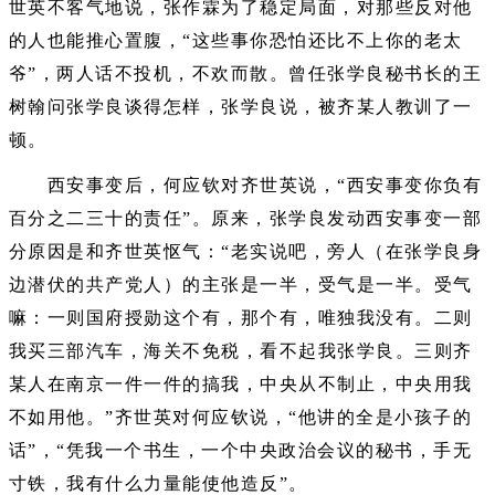
世英不客气地说，张作霖为了稳定局面，对那些反对他
的人也能推心置腹，“这些事你恐怕还比不上你的老太
爷”，两人话不投机，不欢而散。曾任张学良秘书长的王
树翰问张学良谈得怎样，张学良说，被齐某人教训了一
顿。
西安事变后，何应钦对齐世英说，“西安事变你负有
百分之二三十的责任”。原来，张学良发动西安事变一部
分原因是和齐世英怄气：“老实说吧，旁人（在张学良身
边潜伏的共产党人）的主张是一半，受气是一半。受气
嘛：一则国府授勋这个有，那个有，唯独我没有。二则
我买三部汽车，海关不免税，看不起我张学良。三则齐
某人在南京一件一件的搞我，中央从不制止，中央用我
不如用他。”齐世英对何应钦说，“他讲的全是小孩子的
话”，“凭我一个书生，一个中央政治会议的秘书，手无
寸铁，我有什么力量能使他造反”。