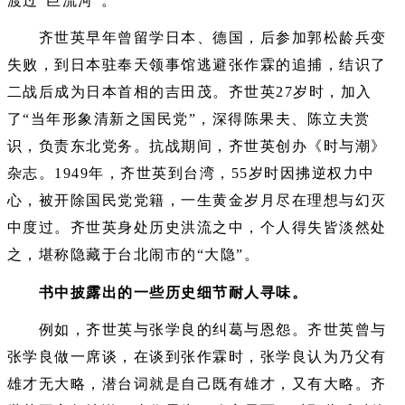
渡过“巨流河”。
齐世英早年曾留学日本、德国，后参加郭松龄兵变
失败，到日本驻奉天领事馆逃避张作霖的追捕，结识了
二战后成为日本首相的吉田茂。齐世英27岁时，加入
了“当年形象清新之国民党”，深得陈果夫、陈立夫赏
识，负责东北党务。抗战期间，齐世英创办《时与潮》
杂志。1949年，齐世英到台湾，55岁时因拂逆权力中
心，被开除国民党党籍，一生黄金岁月尽在理想与幻灭
中度过。齐世英身处历史洪流之中，个人得失皆淡然处
之，堪称隐藏于台北闹市的“大隐”。
书中披露出的一些历史细节耐人寻味。
例如，齐世英与张学良的纠葛与恩怨。齐世英曾与
张学良做一席谈，在谈到张作霖时，张学良认为乃父有
雄才无大略，潜台词就是自己既有雄才，又有大略。齐