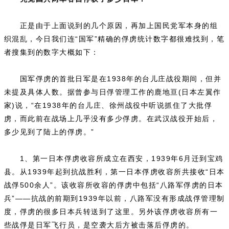
正是由于上面说到的几个原因，再加上国民党军本身的组
织混乱，今日我们连“国军”精确的俘虏统计数字都很难找到，笔
者搜集到的数字大概如下：
国军俘虏的首批日军是在1938年的台儿庄战役期间，但并
未提及具体人数。据曾参与日俘管理工作的鹿地亘(日本左翼作
家)说，“在1938年的台儿庄、徐州战役中听说抓住了大批俘
虏，而此前在战场上几乎没有多少俘虏。在武汉战役开始后，
多少见到了陆上的俘虏。”
1、第一日本俘虏收容所成立在西安，1939年6月迁到宝鸡
县。从1939年起到抗战胜利，第一日本俘虏收容所共接收“日本
战俘500余人”。该收容所收容的俘虏中包括“八路军俘虏的日本
兵”——抗战的前期到1939年以前，八路军没有形成战俘管理制
度，俘虏的很多日本兵转送到了这里。另外该俘虏收容所有一
些战俘是日军飞行员，是空袭大后方被击落后俘虏的。