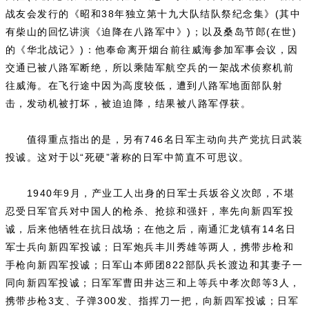
战友会发行的《昭和38年独立第十九大队结队祭纪念集》(其中
有柴山的回忆讲演《迫降在八路军中》)；以及桑岛节郎(在世)
的《华北战记》)：他奉命离开烟台前往威海参加军事会议，因
交通已被八路军断绝，所以乘陆军航空兵的一架战术侦察机前
往威海。在飞行途中因为高度较低，遭到八路军地面部队射
击，发动机被打坏，被迫迫降，结果被八路军俘获。
值得重点指出的是，另有746名日军主动向共产党抗日武装
投诚。这对于以“死硬”著称的日军中简直不可思议。
1940年9月，产业工人出身的日军士兵坂谷义次郎，不堪
忍受日军官兵对中国人的枪杀、抢掠和强奸，率先向新四军投
诚，后来他牺牲在抗日战场；在他之后，南通汇龙镇有14名日
军士兵向新四军投诚；日军炮兵丰川秀雄等两人，携带步枪和
手枪向新四军投诚；日军山本师团822部队兵长渡边和其妻子一
同向新四军投诚；日军军曹田井达三和上等兵中孝次郎等3人，
携带步枪3支、子弹300发、指挥刀一把，向新四军投诚；日军