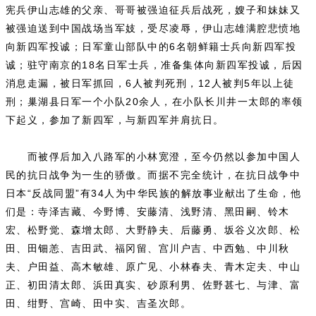
宪兵伊山志雄的父亲、哥哥被强迫征兵后战死，嫂子和妹妹又
被强迫送到中国战场当军妓，受尽凌辱，伊山志雄满腔悲愤地
向新四军投诚；日军童山部队中的6名朝鲜籍士兵向新四军投
诚；驻守南京的18名日军士兵，准备集体向新四军投诚，后因
消息走漏，被日军抓回，6人被判死刑，12人被判5年以上徒
刑；巢湖县日军一个小队20余人，在小队长川井一太郎的率领
下起义，参加了新四军，与新四军并肩抗日。
而被俘后加入八路军的小林宽澄，至今仍然以参加中国人
民的抗日战争为一生的骄傲。而据不完全统计，在抗日战争中
日本“反战同盟”有34人为中华民族的解放事业献出了生命，他
们是：寺泽吉藏、今野博、安藤清、浅野清、黑田嗣、铃木
宏、松野觉、森增太郎、大野静夫、后藤勇、坂谷义次郎、松
田、田钿恙、吉田武、福冈留、宫川户吉、中西勉、中川秋
夫、户田益、高木敏雄、原广见、小林春夫、青木定夫、中山
正、初田清太郎、浜田真实、砂原利男、佐野甚七、与津、富
田、绀野、宫崎、田中实、吉圣次郎。