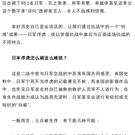
仅击毙了851名日军，言之凿凿，有零有整。有媒体甚至还拿出
这个数字来“诘问”政府发言人，令人不由感到愤慨。
幸好历史自己是会说话的，让我们通过抗战中的一个“特
殊”战果——日军俘虏，借以管窥抗战中敌后与正面战场抗战的
不同特点。
日本俘虏怎么就这么难抓？
这是二战中曾与日军交战的中苏美等国共同感受。各国史
料中，日军宁死不当俘虏的记载屡见不鲜，而各国的影视作品
中，也常见日军攻击对自己施救的救护人员等不人道行为，在
丧失作战能力或认为战局无望时，日军甚至会进行有组织或无
组织的“自裁”。
一般而言，士兵被生俘，有下面几种可能：