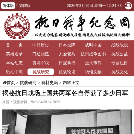
简体版
/
繁體版
2026年8月10日 星期一 12:24:38
首 页
中日历史
日本投降
战时中国
战线战役
英雄名录
口述回忆
关爱老兵
抗日战争图书
抗战公益
本站动态
黄埔军校
日寇暴行
重大事件
馆
专题栏目
抗战研究
砥柱中流
抗战论坛
场馆文物
抗战文化
>
抗战研究
>
资料史籍
> 内容正文
首页
揭秘抗日战场上国共两军各自俘获了多少日军
来源：观察者网 2016-04-08 14:20:06