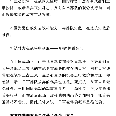
1.主动投降，在战局无望时，由指挥官下达命令成建制主
动投降，或者单兵丧失斗志、反对自己部队的观念或行为，因
而投降或者向敌方主动投诚。
2.因为受伤或失去战斗能力，与部队失散，在抵抗失败后
被俘。
3.被对方在战斗中制服——俗称“抓舌头”。
在中国战场上，由于抗日武装都缺乏重武器，很难看到在
太平洋战场上常见的重武器震晕失能被俘的日军；同时日军通
常能在战场上占上风，显然有更多的机会进行救护和后送，即
使被击溃，日军部队放弃的伤兵也往往拼死抵抗，甚至自杀避
免被俘。当时国民党军的军事素质差，主动性差，很少实施抓
舌头行动，而在敌后战场，敌强我弱的态势更加明显，抓舌头
通常得不偿失。因此总体来说，日军被俘的概率是很低的。
究竟国共两军各自俘获了多少日军？