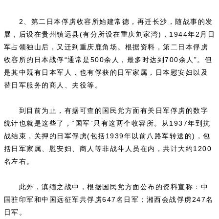
2、第二日本俘虏收容所始建常德，再迁长沙，随战事的发
展，后设在贵州镇远县(有分所设在重庆刘家湾)，1944年2月日
军占领独山后，又迁到重庆鹿角场。根据资料，第二日本俘虏
收容所的日本战俘“通常是500余人，最多时达到700余人”。但
是其中既有日本军人，也有俘获的日军家属，日本慰安妇以及
替日军服务的商人、夫役等。
到目前为止，有据可查的国民党方面有关日军俘虏的数字
统计也就是这些了，“国军”只有这两个收容所。从1937年到抗
战结束，关押的日军俘虏(包括1939年以前八路军转送的)，包
括日军家属、慰安妇、商人等非战斗人员在内，共计大约1200
名左右。
此外，滇缅之战中，根据国民党方面公布的资料宣称：中
国驻印军和中国远征军共俘虏647名日军；湘西会战俘虏247名
日军。