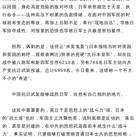
以回国，身处高度危险的敌对环境，日军依然能忠于天皇、执
行命令——这种高压下积累的负面情绪，在面对中国军民的时
候就有变态的释放。再加上后勤不足，奉行“现地自活”，导致日
军掠夺成性。对报复的恐惧也导致日军士兵极度害怕被俘。
然而，讽刺的是，这些让“米英鬼畜”(日本报纸当时对美国
和英国的称呼，观察者网注)胆寒的死硬“大日本皇军”，却在抗
战中被八路军和新四军生俘6213名，另有746名日军主动向共
产党抗日武装投诚。总计6959名。今日看来，这堪称一个不大
不小的“奇迹”。
中国抗日武装能够战胜日军，自然有自己独到的地方。
这其中最重要的，莫过于是思想上的“战斗力”强。日本
的“武士道”也好，军国主义洗脑也罢，说到底都是反动的、落后
的，甚至是封建的，在中共的思想武器面前本就没什么“战斗
力”。事实证明，只要能够打破禁锢普通日本士兵的思想桎梏，