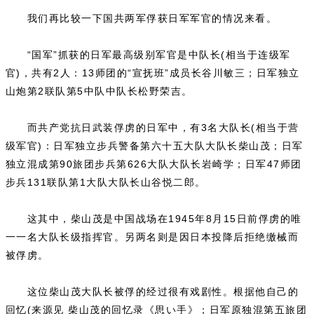
我们再比较一下国共两军俘获日军军官的情况来看。
“国军”抓获的日军最高级别军官是中队长(相当于连级军
官)，共有2人：13师团的“宣抚班”成员长谷川敏三；日军独立
山炮第2联队第5中队中队长松野荣吉。
而共产党抗日武装俘虏的日军中，有3名大队长(相当于营
级军官)：日军独立步兵警备第六十五大队大队长柴山茂；日军
独立混成第90旅团步兵第626大队大队长岩崎学；日军47师团
步兵131联队第1大队大队长山谷悦二郎。
这其中，柴山茂是中国战场在1945年8月15日前俘虏的唯
一一名大队长级指挥官。另两名则是因日本投降后拒绝缴械而
被俘虏。
这位柴山茂大队长被俘的经过很有戏剧性。根据他自己的
回忆(来源见 柴山茂的回忆录《思い手》；日军原独混第五旅团