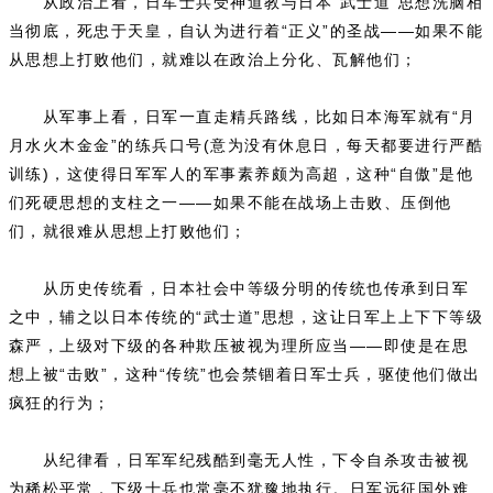
从政治上看，日军士兵受神道教与日本“武士道”思想洗脑相
当彻底，死忠于天皇，自认为进行着“正义”的圣战——如果不能
从思想上打败他们，就难以在政治上分化、瓦解他们；
从军事上看，日军一直走精兵路线，比如日本海军就有“月
月水火木金金”的练兵口号(意为没有休息日，每天都要进行严酷
训练)，这使得日军军人的军事素养颇为高超，这种“自傲”是他
们死硬思想的支柱之一——如果不能在战场上击败、压倒他
们，就很难从思想上打败他们；
从历史传统看，日本社会中等级分明的传统也传承到日军
之中，辅之以日本传统的“武士道”思想，这让日军上上下下等级
森严，上级对下级的各种欺压被视为理所应当——即使是在思
想上被“击败”，这种“传统”也会禁锢着日军士兵，驱使他们做出
疯狂的行为；
从纪律看，日军军纪残酷到毫无人性，下令自杀攻击被视
为稀松平常，下级士兵也常毫不犹豫地执行。日军远征国外难