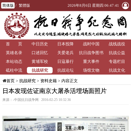
简体版
/
繁體版
2026年8月6日 星期四 06:47:42
首 页
中日历史
日本投降
战时中国
战线战役
英雄名录
口述回忆
关爱老兵
抗日战争图书
抗战公益
本站动态
黄埔军校
日寇暴行
重大事件
馆
专题栏目
抗战研究
砥柱中流
抗战论坛
场馆文物
抗战文化
>
抗战研究
>
资料史籍
> 内容正文
首页
日本发现佐证南京大屠杀活埋场面照片
来源：-中国抗日战争网 2016-02-25 10:32:36