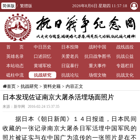
简体版
/
繁體版
2026年8月6日 星期四 11:57:18
首 页
中日历史
日本投降
战时中国
战线战役
英雄名录
口述回忆
关爱老兵
抗日战争图书
抗战公益
本站动态
黄埔军校
日寇暴行
重大事件
馆
专题栏目
抗战研究
砥柱中流
抗战论坛
场馆文物
抗战文化
>
抗战研究
>
资料史籍
> 内容正文
首页
日本发现佐证南京大屠杀活埋场面照片
来源：新华网 2016-02-24 15:37:35
据日本《朝日新闻》１４日报道，日本民间
收藏的一张记录南京大屠杀日军活埋中国军民的
照片被证实与在中国广为流传的一张照片是在不