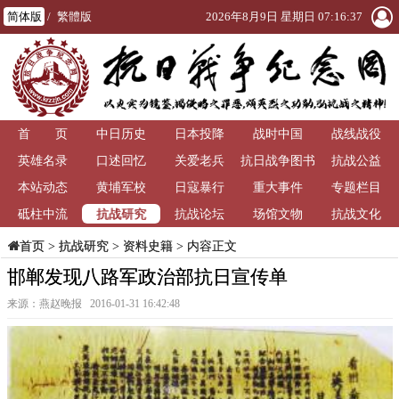
简体版
/
繁體版
2026年8月9日 星期日 07:16:37
首 页
中日历史
日本投降
战时中国
战线战役
英雄名录
口述回忆
关爱老兵
抗日战争图书
抗战公益
本站动态
黄埔军校
日寇暴行
重大事件
馆
专题栏目
抗战研究
砥柱中流
抗战论坛
场馆文物
抗战文化
>
抗战研究
>
资料史籍
> 内容正文
首页
邯郸发现八路军政治部抗日宣传单
来源：燕赵晚报 2016-01-31 16:42:48