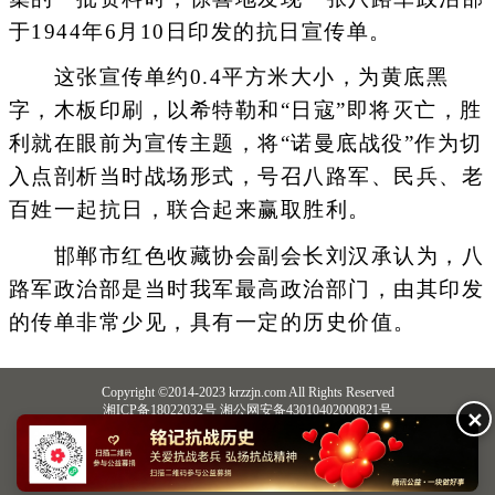
于1944年6月10日印发的抗日宣传单。
这张宣传单约0.4平方米大小，为黄底黑
字，木板印刷，以希特勒和“日寇”即将灭亡，胜
利就在眼前为宣传主题，将“诺曼底战役”作为切
入点剖析当时战场形式，号召八路军、民兵、老
百姓一起抗日，联合起来赢取胜利。
邯郸市红色收藏协会副会长刘汉承认为，八
路军政治部是当时我军最高政治部门，由其印发
的传单非常少见，具有一定的历史价值。
Copyright ©2014-2023 krzzjn.com All Rights Reserved
湘ICP备18022032号 湘公网安备43010402000821号
✕
中央网信办违法和不良信息举报中心
长沙市互联网违法和不良信息举报中心
不良信息举报电话：0731-85531328 19198230121（微信同号）
纠错电话：18182129125 15116420702
QQ：2652168198