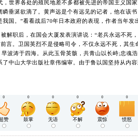
年代，世界各处的殖民地差不多都被先进的帝国主义国
鹰瞵垂涎欲滴了。黄声远是个有远见的记者，他在该书
我国。”看看战后70年日本政府的表现，作者当年发
日被解职后，在国会大厦发表演讲说：“老兵永远不死
纳入前言。卫国英烈不是侵略司令，不仅永远不死，其
，早波涛于四海。从此玉骨英骸，共青山以长峙;忠魂浩
系了中山大学出版社章伟编审。由于鲁以国坚持从内容
0
0
0
0
0
0
超赞
鼓掌
无语
不解
震惊
愤怒