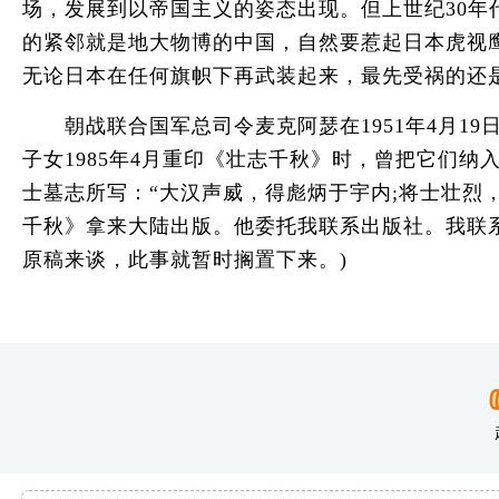
场，发展到以帝国主义的姿态出现。但上世纪30
的紧邻就是地大物博的中国，自然要惹起日本虎视
无论日本在任何旗帜下再武装起来，最先受祸的还是
朝战联合国军总司令麦克阿瑟在1951年4月19
子女1985年4月重印《壮志千秋》时，曾把它们
士墓志所写：“大汉声威，得彪炳于宇内;将士壮烈
千秋》拿来大陆出版。他委托我联系出版社。我联
原稿来谈，此事就暂时搁置下来。)