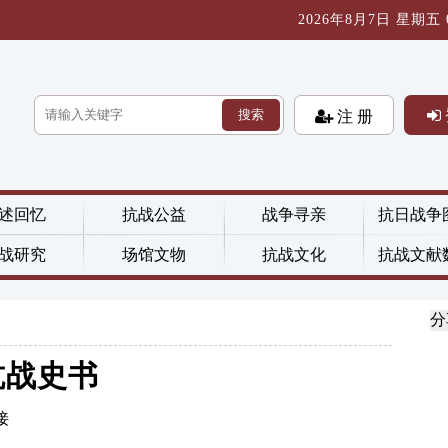
2026年8月7日 星期五 03
搜索
注 册
述回忆
抗战公益
战争寻亲
抗日战争
战研究
场馆文物
抗战文化
抗战文献
分
抗战史书
接