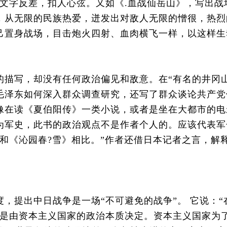
的文字反差，扣人心弦。又如《.血战仙岳山》，写出
，从无限的民族热爱，迸发出对敌人无限的憎很，热烈
己置身战场，目击炮火四射、血肉横飞一样，以这样生
写，却没有任何政治偏见和敌意。在“有名的井冈山
毛泽东如何深入群众调查研究，还写了群众谈论共产党
像在读《夏伯阳传》一类小说，或者是坐在大都市的电
为军史，此书的政治观点不是作者个人的。应该代表军
和《沁园春?雪》相比。”作者还借日本记者之言，解释
提出中日战争是一场“不可避免的战争”。 它说：“
性是由资本主义国家的政治本质决定。资本主义国家为