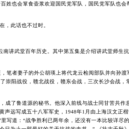
老百姓也会箪食壶浆欢迎国民党军队，国民党军队也会
现在，此话也不过时。
述云南讲武堂百年历史。其中第五集是介绍讲武堂师生
出征，笔者妻子的外公胡瑛上将代龙云检阅部队并向孙渡
参加了崇阳战役，赣北战役，赣东会战，三次长沙会战，
，成了鲁道源的秘书。他深入前线与战士同甘苦共作
声远写成五十八军军史，1948年1月由上海汉文正楷
”里写道：“战争胜利已两年余，还没有一本比较详尽