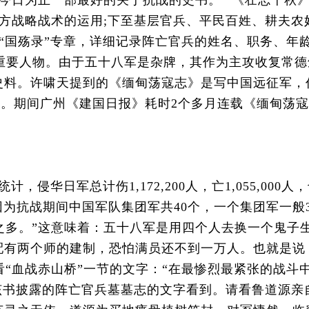
今日为止一部最好的关于抗战的史书。” 《壮志千秋
方战略战术的运用;下至基层官兵、平民百姓、耕夫农
“国殇录”专章，详细记录阵亡官兵的姓名、职务、年
重要人物。由于五十八军是杂牌，其作为主攻收复常德
贵史料。许啸天提到的《缅甸荡寇志》是写中国远征军，
降。期间广州《建国日报》耗时2个多月连载《缅甸荡寇
军总计伤1,172,200人，亡1,055,000人
为抗战期间中国军队集团军共40个，一个集团军一般
之多。”这意味着：五十八军是用四个人去换一个鬼子生
配有两个师的建制，恐怕满员还不到一万人。也就是说
“血战赤山桥”一节的文字：“在最惨烈最紧张的战斗
从该书披露的阵亡官兵墓墓志的文字看到。请看鲁道源亲