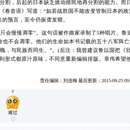
家分割，后起的日本缺乏掀动殖民地再分割的能力。而
《卷首语》写道：“如若战胜国不能改变管制日本的政
出的预言，至今仍振聋发聩。
，只会慢慢凋零”。这句话被作曲家录制了5种唱片。鲁
生命也不会凋零。他们的生命如本书记载的五十八军阵亡
魄，与民族而同生。”。(后注：我曾建议鲁以国把《
到形式都原汁原味，不同意重新编辑排版。章伟希望
责任编辑：刘连梅 最后更新：2015-09-25 09:3
0
难过