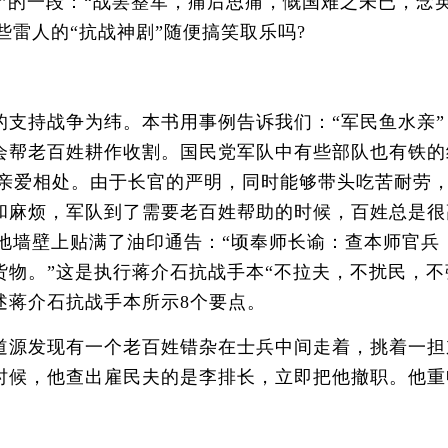
”的一段：“战罢整军，痛后思痛，慨国难之未已，念
些雷人的“抗战神剧”随便搞笑取乐吗?
持战争为纬。本书用事例告诉我们：“军民鱼水亲”
会帮老百姓耕作收割。国民党军队中有些部队也有铁的
够亲爱相处。由于长官的严明，同时能够带头吃苦耐劳
和麻烦，军队到了需要老百姓帮助的时候，百姓总是很
驻地墙壁上贴满了油印通告：“顷奉师长谕：查本师官
。”这是执行蒋介石抗战手本“不拉夫，不扰民，不强买
述蒋介石抗战手本所示8个要点。
源发现有一个老百姓错杂在士兵中间走着，挑着一担
时候，他查出雇民夫的是李排长，立即把他撤职。他重