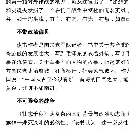
的第一颗对外作战的枪弹，就从这发出了。”强烈
和灵魂去发掘了一个在抗日战争中牺牲的无名英雄
谷，如一泻洪流，有血、有肉、有光、有热，如自
不带政治偏见
该书作者是国民党军队记者，书中关于共产党的描
奇迹般的发展壮大，写到毛泽东的衣着外貌，写了
事在流传着。关于军事方面人物的故事，听起来好
方国民党吏治腐败，奸商横行，社会风气败坏。作
国说：“中国从古至今没有那一首诗的口气之大，能
黄金，北进不如南进。”
不可避免的战争
《壮志千秋》从复杂的国际背景与政治动态角度，
族作一殊死决斗的必然性。”该书认为：这一必然