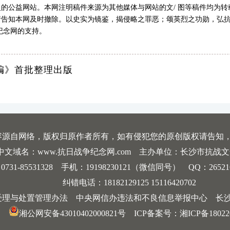
的公益网站。本网注明稿件来源为其他媒体与网站的文/ 图等稿件均为
告知本网及时撤除。以史实为镜鉴，揭侵略之罪恶；颂英烈之功勋，弘抗
纪念网的支持。
编》首批整理出版
容源自网络，版权归原作者所有，如有侵犯您的原创版权请告知
中文域名：www.抗日战争纪念网.com 主办单位：长沙市抗战
-85531328 手机：19198230121（微信同号） QQ：2652168198
纠错电话：18182129125 15116420702
受理与处置管理办法
中央网信办违法和不良信息举报中心
长
湘公网安备43010402000821号
ICP备案号：
湘ICP备18022