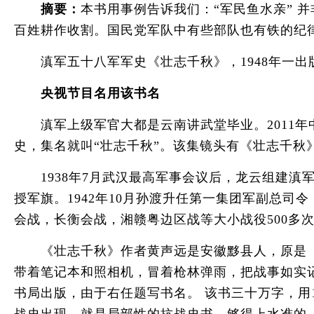
摘要：
本书用事例告诉我们：“军民鱼水亲”
百姓耕作收割。国民党军队中有些部队也有铁的纪
滇军五十八军军史《壮志千秋》，1948年一出
央视节目名用该书名
滇军上级军官大都是云南讲武堂毕业。2011年中
史，集名就叫“壮志千秋”。该集镜头有《壮志千秋
1938年7月武汉最高军事会议后，龙云组建滇军
授军旗。1942年10月孙渡升任第一集团军副总
会战，长衡会战，湘赣粤边区战等大小战役500多次
《壮志千秋》作者黄声远是安徽黟县人，原是《前
带着笔记本和照相机，冒着枪林弹雨，把战事如实记
书局出版，由于右任题写书名。 该书三十万字，用