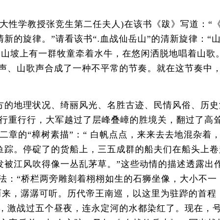
大性学教授张竞生第二任夫人)在该书《跋》写道：“
新的旋律。”请看该书“.血战仙岳山”的清新旋律：
上;山坡上有一群牧童牵着水牛，在悠闲洒脱地唱着山
水声、山歌声合成了一种不平常的节奏。就在这节奏中
的地理状况、绮丽风光、名胜古迹、民情风俗、历史
行行重行行，大军越过了层峰叠嶂的胜境关，翻过了高
二章的“樟树素描”：“ 白帆点点，来来去去地混杂
鱼踪。停碇了的货船上，三五成群的船夫们在船头上卷
发被江风吹得像一丛乱茅草。”这些动情的描述透露出
笔法：“桥栏两旁雕刻着栩栩如生的石狮坐像，大小不
而来，潺潺可听。历代帝王南巡，以这里为驻跸的首程
一要隘，激战过五个昼夜，连永定河的水都染红了。现在