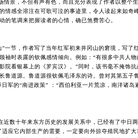
战场情景，不但有声有色，而且充分表现了作者以整个
的情感全溶注在可歌可泣的事迹里，令人读起来如奇
动的笔调来把握读者的心情，确已煞费苦心。
”一节，作者写了当年红军初来井冈山的窘境，写了
领袖时表露的钦佩感情倾向。例如：“有很多中共人物
影院看银幕上的《罗宾汉》。”同时，该书毫不掩饰抗
长鲁道源。鲁道源很钦佩毛泽东的诗。曾对其第五子
日军的“南进政策” ：“西伯利亚一片荒凉，南洋诸岛
在近数十年来东方历史的发展关系中，已经有了中日
了适应它内部生产的需要，一定要向外掠夺殖民地扩大