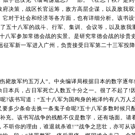
，似乎也仅见《缅甸荡寇志》一部。《壮志千秋》是到
政府决策，战区长官运筹，敌方高层企谋，以及敌我双
。它对于社会和经济等各方面，也有详细分析。该书设
记载了五十八军的战斗、行军、集训、会议等，以及敌我
录五十八军参加常德会战的实景。是研究常德会战的珍
率领远征军新一军进入广州，负责接受日军第二十三军投
约五万人”。中央编译局根据日本的数字逐年统计，侵华日
日本兵，占日军死亡人数五十分之一。很了不起了!因
少呢?该书写道：“五十八军为国殉身的袍泽约有八万人
又要多少条命去换一条鬼子命呢?五十八军多数时候只
补充。该书写战争的残酷不仅是数字，还有场面。请看
讲，不听你的理由，谁退就杀谁!’”战争之悲壮，亦可