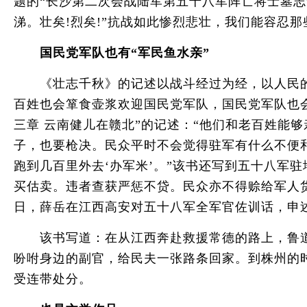
题的“长沙第二次会战陆军第五十八军阵亡将士墓志
涕。壮矣!烈矣!”抗战如此惨烈悲壮，我们能容忍那
国民党军队也有“军民鱼水亲”
《壮志千秋》的记述以战斗经过为经，以人民的支
百姓也会箪食壶浆欢迎国民党军队，国民党军队也
三章 云南健儿在赣北”的记述：“他们和老百姓能
子，也要枪决。民众平时不会觉得驻军有什么不便
跑到几百里外去‘办军米’。”该书还写到五十八军
买估卖。违者查获严惩不贷。民众亦不得赊给军人货物
日，薛岳在江西高安对五十八军全军官佐训话，申
该书写道：在从江西奔赴救援常德的路上，鲁道
吩咐身边的副官，给民夫一张路条回家。到株州的
受连带处分。