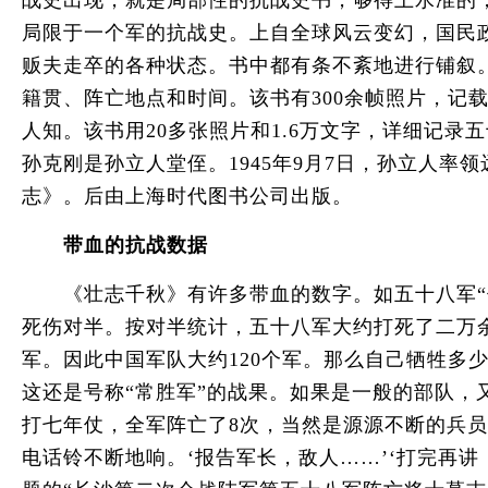
战史出现，就是局部性的抗战史书，够得上水准的
局限于一个军的抗战史。上自全球风云变幻，国民
贩夫走卒的各种状态。书中都有条不紊地进行铺叙
籍贯、阵亡地点和时间。该书有300余帧照片，
人知。该书用20多张照片和1.6万文字，详细记
孙克刚是孙立人堂侄。1945年9月7日，孙立人
志》。后由上海时代图书公司出版。
带血的抗战数据
《壮志千秋》有许多带血的数字。如五十八军“伤毙敌军
死伤对半。按对半统计，五十八军大约打死了二万余
军。因此中国军队大约120个军。那么自己牺牲多
这还是号称“常胜军”的战果。如果是一般的部队，
打七年仗，全军阵亡了8次，当然是源源不断的兵员
电话铃不断地响。‘报告军长，敌人……’‘打完再