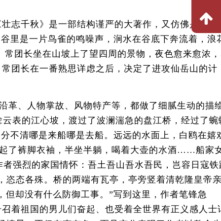
《壮志千秋》是一部结构谨严的大著作，又仿佛是一首
“山谷里是一片鸟雀的鸣噪声，涧水在谷底下奔流着，浪
歌。常团长坐在山坡上了望四周的景物，夜色愈来愈浓，
，常团长在一番熟思详虑之后，决定了进攻仙岳山的计
沿革、人物掌故、风物特产等，都做了细腻生动的描
耸云表的江心坡，渡过了波澜湍急的盘江桥，经过了蜿
着，分不清哪是来船哪是去船。远远的水面上，白鸥在嬉
起了裤脚衣袖，半坐半躺，喝着大壶的水酒……船家
作者强烈的家国情怀：吾土吾山吾水吾民，岂容日寇铁
一，恣态各殊。桥的两端有瓦亭，亭旁竖着清乾隆皇帝
，但却没有什么防御工事。”写到这里，作者笔锋急
，号召着祖国的男儿们奋起、也受着全世界有正义感人士