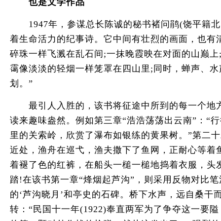
也是文学作品
1947年，参谋总长陈诚的秘书褚问鹃(饶平籍北
着生命活力的纪事诗。它中间有壮烈的画面，也有清
碎珠一样飞溅在乱石间;一抹晚霞映在对面的山巅
霭像淡淡的轻烟一样笼罩在四山里;同时，蝉声、
划。”
最引人入胜的，该书将征途中所到的每一个地方
读来趣味盎然。例如第三章“浩浩荡荡出云南”：“
里的关索岭，欣赏了瀑布如银练的黄果树。”第二十
近处，渔舟在巡弋，渔夫撒下了鱼网，正耐心等着
着褪了色的红裤，在船头一槌一槌地捣着衣服，头
踏!在该书第一章“烽烟起芦沟”，则采用反物对比
的‘芦沟晓月’和亭史的石碑。桥下水声，远自桑干
转：“民国十一年(1922)奉直两军为了争夺这