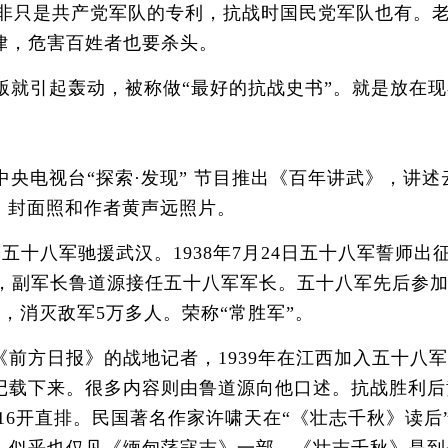
 并非只是共产党军队的专利，抗战时国民党军队也有。
律，危害百姓者也要杀头。
版就引起轰动，被称做“最好的抗战史书”。就是放在
央电视台“探索·发现” 节目推出《百年讲武》，讲
》封面照和作者黄声远照片。
五十八军驰援武汉。1938年7月24日五十八军誓师
司令，副军长鲁道源接任五十八军军长。五十八军先后
，消灭敌军5万多人。荣称“常胜军”。
方日报》的战地记者，1939年在江西加入五十八军
载下来。很多内容则由鲁道源向他口述。抗战胜利后黄
16开直排。民国著名作家许啸天在“《壮志千秋》读后