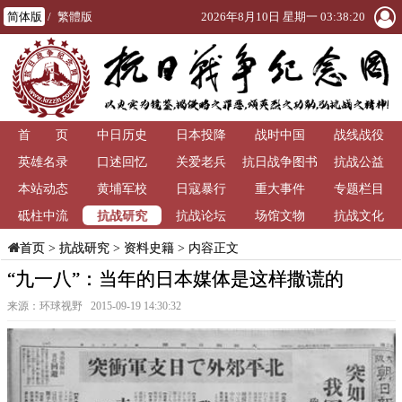
简体版
/
繁體版
2026年8月10日 星期一 03:38:20
首 页
中日历史
日本投降
战时中国
战线战役
英雄名录
口述回忆
关爱老兵
抗日战争图书
抗战公益
本站动态
黄埔军校
日寇暴行
重大事件
馆
专题栏目
抗战研究
砥柱中流
抗战论坛
场馆文物
抗战文化
>
抗战研究
>
资料史籍
> 内容正文
首页
“九一八”：当年的日本媒体是这样撒谎的
来源：环球视野 2015-09-19 14:30:32