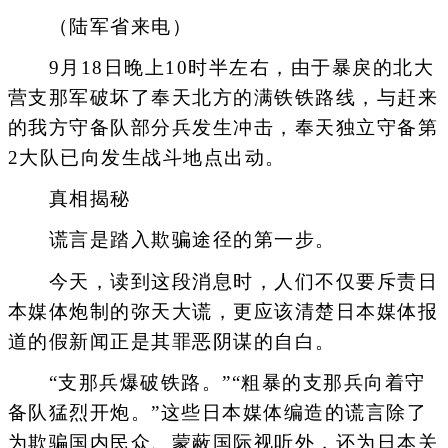
（陆军省来电）
9月18日晚上10时半左右，由于暴戾的北大
营支那军破坏了奉天北方的满铁铁路线，与赶来
的我方守备队部分兵发生冲击，奉天独立守备第
2大队已向发生战斗地点出动。
真相揭秘
谎言是踏入欺骗途径的第一步。
今天，读到这段消息时，人们不仅要斥责日
本媒体炮制的弥天大谎，更应该清楚日本媒体报
道的假新闻正是其罪恶阴谋的自白。
“支那兵爆破铁路。”“粗暴的支那兵向着守
备队猛烈开炮。”这些日本媒体编造的谎言除了
为欺骗国内民众、蒙蔽国际视听外，还为日本关