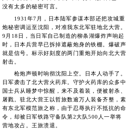
没有太多的秘密可言。
1931年7月，日本陆军参谋本部还把攻城重
炮秘密调运至沈阳，对准我东北军驻地北大营。
9月18日，当日军自己制造的柳条湖爆炸声响起
时，日本兵营早已拆掉遮蔽炮身的铁棚。爆破声
就是信号。标示好刻度的两门重炮开始向北大营
射击。
枪炮声顿时响彻沈阳上空。日本人动手了。
日军袭击了北大营火药库。守护火药库的众多中
国士兵从睡梦中惊醒，来不及着装，便被射杀、
屠戮。驻北大营王以哲旅数逾万人装备齐整，素
有东北军模范旅之称，由于忍辱执行不抵抗的命
令，却被日军铁路守备队第2大队500人一举将
营地攻占。王旅溃退。