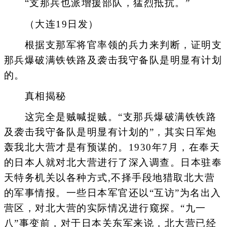
“支那兵也派增援部队，猛烈抵抗。”
（大连19日发）
根据支那军将官率领的兵力来判断，证明支
那兵爆破满铁铁路及袭击我守备队是明显有计划
的。
真相揭秘
这完全是贼喊捉贼。“支那兵爆破满铁铁路
及袭击我守备队是明显有计划的”，其实日军炮
轰我北大营才是有预谋的。1930年7月，在奉天
的日本人就对北大营进行了深入调查。日本驻奉
天特务机关以各种方式,不择手段地猎取北大营
的军事情报。一些日本军官还以“互访”为名出入
营区，对北大营的实际情况进行窥探。“九一
八”事变前，对于日本关东军来说，北大营已经