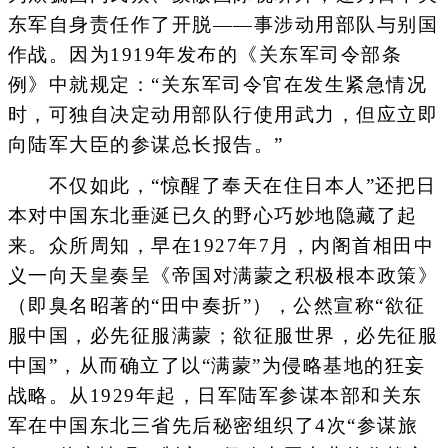
东军自身责任作了开脱——事涉动用部队与别国
作战。因为1919年发布的《关东军司令部条
例》中就规定：“关东军司令官在发生紧急情况
时，可独自决定动用部队行使用武力，但应立即
向陆军大臣的参谋总长报告。”
不仅如此，“惊醒了奉天在住日本人”还把日
本对中国东北垂涎已久的野心巧妙地隐藏了起
来。众所周知，早在1927年7月，内阁首相田中
义一向天皇奏呈《帝国对满蒙之积极根本政策》
（即臭名昭著的“田中奏折”），公然宣称“欲征
服中国，必先征服满蒙；欲征服世界，必先征服
中国”，从而确立了以“满蒙”为侵略基地的狂妄
战略。从1929年起，日军陆军参谋本部和关东
军在中国东北三省先后秘密组织了4次“参谋旅