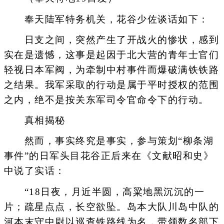
奉天陆军特务机关，花谷少佐谈话如下：
日支之间，突然产生了开战火的惨状，感到
实在是遗憾，这事是起因于北大营的青年士官们
轻视日本军阀，为牵制中村事件而爆破满铁铁路
之结果。我军采取的行动是属于平时授权的范围
之内，绝不是按关东军司令官命令下的行动。
真相揭秘
然而，事实终究是事实，参与策划“柳条湖
事件”的日军头目花谷正后来在《文献昭和史》
中说了实话：
“18日夜，月近半圆，高粱地黑沉沉的一
片；疏星点点，长空欲坠。岛本大队川岛中队的
河本末守中尉以巡查铁路线为名，带领数名部下