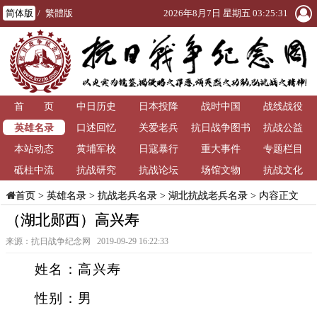
简体版
/
繁體版
2026年8月7日 星期五 03:25:31
首 页
中日历史
日本投降
战时中国
战线战役
英雄名录
口述回忆
关爱老兵
抗日战争图书
抗战公益
本站动态
黄埔军校
日寇暴行
重大事件
馆
专题栏目
砥柱中流
抗战研究
抗战论坛
场馆文物
抗战文化
>
英雄名录
>
抗战老兵名录
>
湖北抗战老兵名录
> 内容正文
首页
（湖北郧西）高兴寿
来源：抗日战争纪念网 2019-09-29 16:22:33
姓名：高兴寿
性别：男