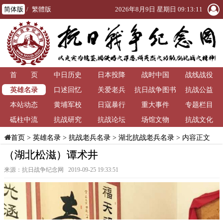
简体版
/
繁體版
2026年8月9日 星期日 09:13:11
首 页
中日历史
日本投降
战时中国
战线战役
英雄名录
口述回忆
关爱老兵
抗日战争图书
抗战公益
本站动态
黄埔军校
日寇暴行
重大事件
馆
专题栏目
砥柱中流
抗战研究
抗战论坛
场馆文物
抗战文化
>
英雄名录
>
抗战老兵名录
>
湖北抗战老兵名录
> 内容正文
首页
（湖北松滋）谭术井
来源：抗日战争纪念网 2019-09-25 19:33:51