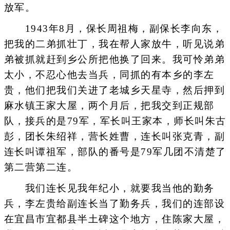
放军。
1943年8月，保长周祖梅，副保长李向东，
把我的二弟抓壮丁，我在帮人家放牛，听见说弟
弟被抓就赶到乡公所把他换了回来。我可怜弟弟
太小，不忍心他去当兵，同抓的有本乡的李左
贵，他们把我们关进了老城乡天星寺，然后押到
麻水镇王家大屋，两个月后，把我交到正规部
队，接兵的是79军，军长叫王家本，师长叫朱古
彭，团长朱绍祥，营长姓曹，连长叫张克青，副
连长叫谭祖军，部队的番号是79军几团不清楚了
第二营第二连。
我们连长见我年纪小，就要我当他的勤务
兵，李左贵给副连长当了勤务兵，我们的连部设
在宜昌市宜都县半土碑这个地方，住陈家大屋，