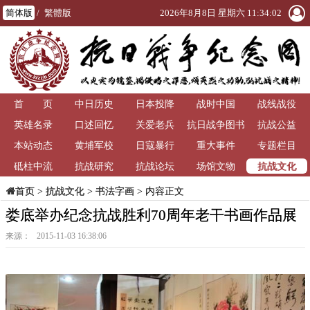
简体版
/
繁體版
2026年8月8日 星期六 11:34:02
首 页
中日历史
日本投降
战时中国
战线战役
英雄名录
口述回忆
关爱老兵
抗日战争图书
抗战公益
本站动态
黄埔军校
日寇暴行
重大事件
馆
专题栏目
抗战文化
砥柱中流
抗战研究
抗战论坛
场馆文物
>
抗战文化
>
书法字画
> 内容正文
首页
娄底举办纪念抗战胜利70周年老干书画作品展
来源： 2015-11-03 16:38:06