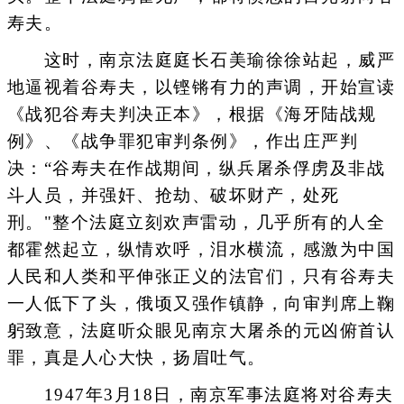
寿夫。
这时，南京法庭庭长石美瑜徐徐站起，威严
地逼视着谷寿夫，以铿锵有力的声调，开始宣读
《战犯谷寿夫判决正本》，根据《海牙陆战规
例》、《战争罪犯审判条例》，作出庄严判
决：“谷寿夫在作战期间，纵兵屠杀俘虏及非战
斗人员，并强奸、抢劫、破坏财产，处死
刑。"整个法庭立刻欢声雷动，几乎所有的人全
都霍然起立，纵情欢呼，泪水横流，感激为中国
人民和人类和平伸张正义的法官们，只有谷寿夫
一人低下了头，俄顷又强作镇静，向审判席上鞠
躬致意，法庭听众眼见南京大屠杀的元凶俯首认
罪，真是人心大快，扬眉吐气。
1947年3月18日，南京军事法庭将对谷寿夫