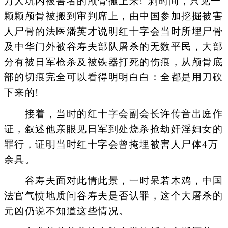
万人坑内被害者的颅骨搬上来!"刹时间，只见一
颗颗颅骨被搬到审判席上，由中国参加挖掘被害
人尸骨的法医潘英才说明红十字会当时所埋尸骨
及中华门外被谷寿夫部队屠杀的无数平民，大部
分有被日军枪杀及被铁器打死的伤痕，从颅骨底
部的切痕完全可以看得明明白白：全都是用刀砍
下来的!
接着，当时的红十字会副会长许传音出庭作
证，叙述他亲眼见日军到处烧杀抢劫奸淫妇女的
罪行，证明当时红十字会曾掩埋被害人尸体4万
余具。
谷寿夫面对此情此景，一时呆若木鸡，中国
法官气愤地质问谷寿夫是否认罪，这个大屠杀的
元凶仍说不知道这些情况。