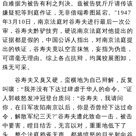
自难据为被告有利之判决。兹被告犹斤斤请传该
嫌疑犯等到庭作证，无非借端希图延宕。"1947
年3月10日，南京法庭对谷寿夫进行最后一次公
审，谷寿夫黔驴技穷，硬说南京法庭对他提出的
证据都是假的，中国公诉人指出，对南京法庭提
出的铁证，谷寿夫竟以空言抹煞，妄指为伪造，
可谓毫无理由。综上各点抗辩，均属狡展图卸，
殊无可采。
谷寿夫又臭又硬，蛮横地为自己辩解，反复
叫嚷：“我并没有下达过肆虐于华人的命令。"证
人郭岐怒发冲冠登台质问：“谷寿夫，我请问
你，在日军攻陷南京以后，你是否曾经下达过命
令，解散军纪三天?"谷寿夫遭此致命一击，被击
中要害，瞠目结舌，无言以对，重重地低下了
头。整个法庭鸦雀无声，都将愤怒的目光射向谷