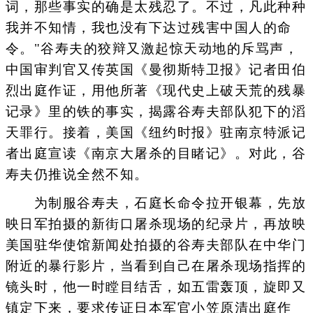
词，那些事实的确是太残忍了。不过，凡此种种
我并不知情，我也没有下达过残害中国人的命
令。"谷寿夫的狡辩又激起惊天动地的斥骂声，
中国审判官又传英国《曼彻斯特卫报》记者田伯
烈出庭作证，用他所著《现代史上破天荒的残暴
记录》里的铁的事实，揭露谷寿夫部队犯下的滔
天罪行。接着，美国《纽约时报》驻南京特派记
者出庭宣读《南京大屠杀的目睹记》。对此，谷
寿夫仍推说全然不知。
为制服谷寿夫，石庭长命令拉开银幕，先放
映日军拍摄的新街口屠杀现场的纪录片，再放映
美国驻华使馆新闻处拍摄的谷寿夫部队在中华门
附近的暴行影片，当看到自己在屠杀现场指挥的
镜头时，他一时瞠目结舌，如五雷轰顶，旋即又
镇定下来，要求传证日本军官小笠原清出庭作