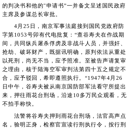
的判决书和他的"申请书”一并备文呈述国民政府
主席及参谋总长审批。
4月25日，南京军事法庭接到国民党政府防
字第1053号卯有代电批复：“查谷寿夫在作战期
间，共同纵兵屠杀俘虏及非战斗人员，并强奸、
抢劫、破坏财产，既据讯明确，原判依法从重处
以死刑，尚无不当，应予照准。至被告声请复审
之理由，核于陆海空军审判法第四十五之规定不
合，应予驳回，希即遵照执行。“1947年4月26
日中午，谷寿夫被从南京国防部军法看守所提出
来，押往雨花台刑场，沿途10多万民众观看，无
不拍手称快。
法警将谷寿夫押到雨花台刑场，法官高声点
名，验明正身，检察官宣读行刑执行令，按行刑