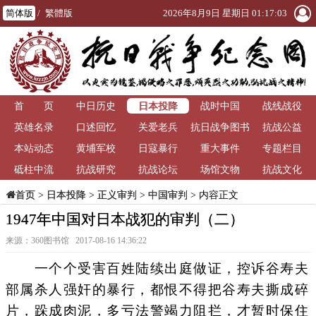
简体版
/
繁體版
2026年8月9日 星期日 01:17:03
日本投降
首 页
中日历史
战时中国
战线战役
英雄名录
口述回忆
关爱老兵
抗日战争图书
抗战公益
本站动态
黄埔军校
日寇暴行
重大事件
馆
专题栏目
砥柱中流
抗战研究
抗战论坛
场馆文物
抗战文化
>
日本投降
>
正义审判
>
中国审判
> 内容正文
首页
1947年中国对日本战犯的审判（二）
来源：360图书馆 2017-08-16 14:36:22
一个个受害百姓陆续出庭做证，控诉谷寿夫
部属杀人强奸的暴行，都恨不得把谷寿夫撕成碎
片，跺成肉泥，多亏法警竭力阻拦，才暂时保住