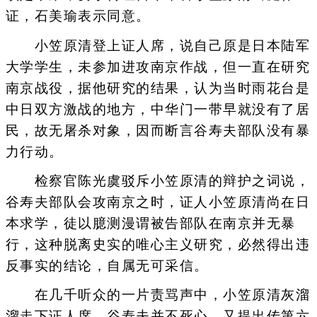
证，石美瑜表示同意。
小笠原清登上证人席，说自己原是日本陆军
大学学生，未参加进攻南京作战，但一直在研究
南京战役，据他研究的结果，认为当时雨花台是
中日双方激战的地方，中华门一带早就没有了居
民，故无屠杀对象，因而断言谷寿夫部队没有暴
力行动。
检察官陈光虞驳斥小笠原清的辩护之词说，
谷寿夫部队会攻南京之时，证人小笠原清尚在日
本求学，徒以臆测漫谓被告部队在南京并无暴
行，这种脱离史实的唯心主义研究，必然得出违
反事实的结论，自属无可采信。
在几千听众的一片责骂声中，小笠原清灰溜
溜走下证人席。谷寿夫并不死心，又提出传第六