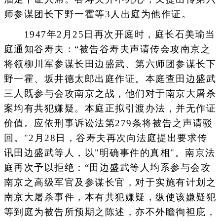
师参谋团长下野一霍等3人出庭为他作证。
1947年2月25日再次开庭时，庭长石美瑜当
庭通知谷寿夫：“被告谷寿夫声请传会攻南京之
将领柳川军参谋长田边盛武、第六师团参谋长下
野一霍、坂井德太郎出庭作证。本庭查田边盛武
三人既参与会攻南京之战，他们对于南京大屠杀
案均有共犯嫌疑。本庭正拟引渡办法，并无作证
价值。应依刑事诉讼法第279条将被告之声请驳
回。"2月28日，谷寿夫再次向法庭提出要求传
讯田边盛武等人，以"明确事件的真相"。南京法
庭再次予以拒绝：“田边盛武等人均系参与会攻
南京之高级军官及参谋长官，对于实施有计划之
南京大屠杀事件，本有共犯嫌疑，纵使该嫌疑犯
等到庭为被告所预期之陈述，亦不外瞻徇袒庇，