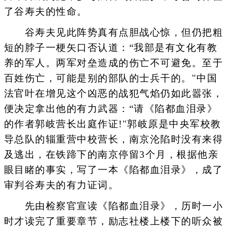
了谷寿夫的性命。
谷寿夫见此阵势真有点胆战心惊，但仍把粗
短的脖子一梗矢口否认道：“我部是有文化有教
养的军人。两军对垒造成的伤亡不可避免。至于
百姓伤亡，可能是别的部队的士兵干的。"中国
法官叶在增见这个凶恶的战犯气焰仍如此嚣张，
便决定拿出他的有力武器：“请《陷都血泪录》
的作者郭岐营长出庭作证!"郭岐原是中央军校教
导总队的辎重营中校营长，南京沦陷时没有来得
及逃出，在铁蹄下的南京停留3个月，根据他亲
眼目睹的事实，写了一本《陷都血泪录》，成了
审判谷寿夫的有力证词。
先由检察官宣读《陷都血泪录》，历时一小
时才读完了重要章节，励志社楼上楼下的听众被