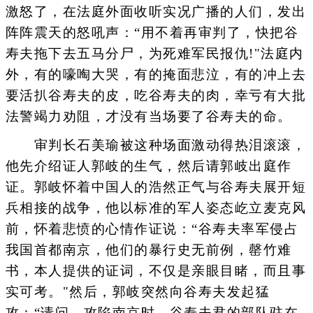
激怒了，在法庭外面收听实况广播的人们，发出
阵阵震天的怒吼声：“用不着再审判了，快把谷
寿夫拖下去五马分尸，为死难军民报仇!"法庭内
外，有的嚎啕大哭，有的掩面悲泣，有的冲上去
要活扒谷寿夫的皮，吃谷寿夫的肉，幸亏有大批
法警竭力劝阻，才没有当场要了谷寿夫的命。
审判长石美瑜被这种场面激动得热泪滚滚，
他先介绍证人郭岐的生气，然后请郭岐出庭作
证。郭岐怀着中国人的浩然正气与谷寿夫展开短
兵相接的战争，他以标准的军人姿态屹立麦克风
前，怀着悲愤的心情作证说：“谷寿夫率军侵占
我国首都南京，他们的暴行史无前例，罄竹难
书，本人提供的证词，不仅是亲眼目睹，而且事
实可考。"然后，郭岐突然向谷寿夫发起猛
攻：“请问，攻陷南京时，谷寿夫君的部队驻在