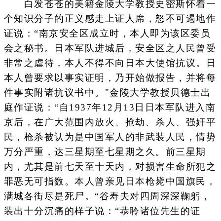
白发苍苍的美籍金陵大学教授史密斯怀着一
个知识分子的正义感走上证人席，怒不可遏地作
证说：“南京安全区成立时，本人即为该区委员
会之秘书。日本军队进城后，安全区之人民曾受
非常之虐待，本人不得不向日本大使馆抗议。日
本人曾要求以事实证明，乃开始做报告，并将每
件事实附诸抗议书中。"金陵大学教授贝德士出
庭作证说：“自1937年12月13日日本军队进入南
京后，在广大范围内放火、抢劫、杀人、强奸平
民，枪杀被认为是中国军人的非武装人民，情势
万分严重，达三星期至七星期之久。前三星期
内，尤其是前七天至十天内，对损害生命所犯之
罪恶无可指数。本人曾亲见日本枪毙中国旗民，
满城各街尽是死尸。“谷寿夫对四周深深鞠躬，
装出十分沉痛的样子说：“恭聆诸位先生的证