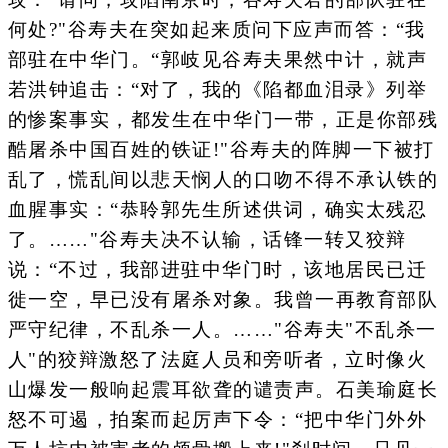
何处?"谷寿夫在突如起来质问下应声而答：“我
部驻在中华门。“郭岐见谷寿夫果然中计，就声
若洪钟追击：“对了，我的《陷都血泪录》列举
的惨案事实，都发生在中华门一带，正是你部残
酷屠杀中国百姓的铁证!"谷寿夫的阵脚一下被打
乱了，慌乱间以悲天悯人的口吻不得不承认铁的
血腥事实：“恭聆郭先生所述供词，确实太残忍
了。……"谷寿夫决不认输，话锋一转又狡辩
说：“不过，我部进驻中华门时，该地居民已迁
徙一空，早已没有屠杀对象。我曾一再教育部队
严守纪律，不乱杀一人。……"谷寿夫"不乱杀一
人"的狡辩激怒了法庭人员和旁听者，立时像火
山爆发一般响起震耳欲聋的谴责声。石美瑜庭长
怒不可遏，拍案而起厉声下令：“把中华门外外