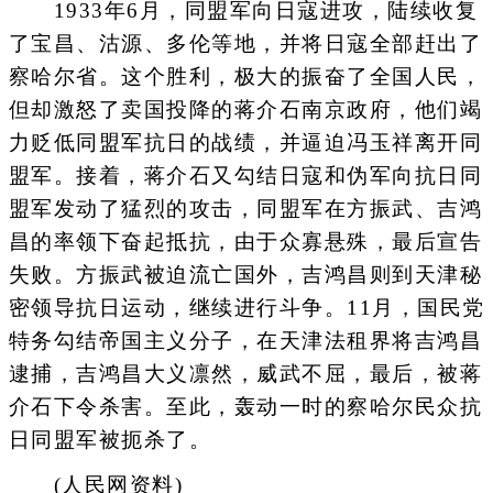
1933年6月，同盟军向日寇进攻，陆续收复
了宝昌、沽源、多伦等地，并将日寇全部赶出了
察哈尔省。这个胜利，极大的振奋了全国人民，
但却激怒了卖国投降的蒋介石南京政府，他们竭
力贬低同盟军抗日的战绩，并逼迫冯玉祥离开同
盟军。接着，蒋介石又勾结日寇和伪军向抗日同
盟军发动了猛烈的攻击，同盟军在方振武、吉鸿
昌的率领下奋起抵抗，由于众寡悬殊，最后宣告
失败。方振武被迫流亡国外，吉鸿昌则到天津秘
密领导抗日运动，继续进行斗争。11月，国民党
特务勾结帝国主义分子，在天津法租界将吉鸿昌
逮捕，吉鸿昌大义凛然，威武不屈，最后，被蒋
介石下令杀害。至此，轰动一时的察哈尔民众抗
日同盟军被扼杀了。
(人民网资料)