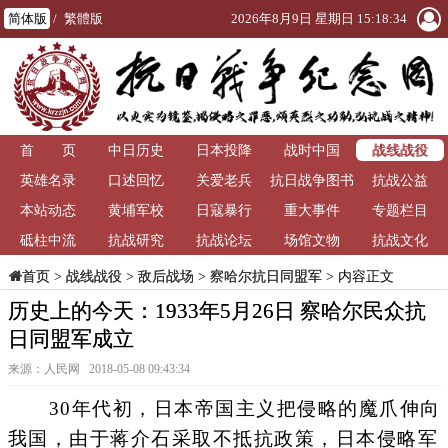
简体版
/
繁體版
2026年8月9日 星期日 15:18:34
战线战役
首 页
中日历史
日本投降
战时中国
英雄名录
口述回忆
关爱老兵
抗日战争图书
抗战公益
本站动态
黄埔军校
日寇暴行
重大事件
馆
专题栏目
砥柱中流
抗战研究
抗战论坛
场馆文物
抗战文化
>
战线战役
>
敌后战场
>
察哈尔抗日同盟军
> 内容正文
首页
历史上的今天：1933年5月26日 察哈尔民众抗
日同盟军成立
来源：人民网 2018-05-08 09:43:34
30年代初，日本帝国主义把侵略的魔爪伸向
我国，由于蒋介石采取不抵抗政策，日本侵略军