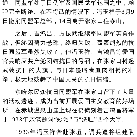
通。同盟军处于日伪军及国民党军包围之中，粮
弹完全断绝。在不得己的情况下，冯玉祥于8月9
日撤消同盟军总部，14日离开张家口往泰山。
之后，吉鸿昌、方振武继续率同盟军英勇作
战，但终因势力悬殊，终归失败。轰轰烈烈的抗
日同盟军虽然失败了，但冯玉祥、吉鸿昌等爱国
官兵响应共产党团结抗日的号召，在张家口树起
武装抗日的大旗，与日本侵略者血肉相搏的壮
举，极大地鼓舞了中国人民的抗日情绪。
察哈尔民众抗日同盟军在张家口留下了大量
的活动遗迹，成为当前开展爱国主义教育的好场
所。在赤城温泉山崖上现在仍镌刻着吉鸿昌将军
于1933年亲笔题词“妙浴”与“洗耻”四个大字。
1933年冯玉祥奔赴张垣，调兵遣将组建队