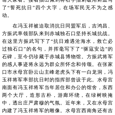
了“誓死抗日”四个大字，在场军民无不为之感
动。
在冯玉祥被迫取消抗日同盟军后，吉鸿昌、
方振武率领部队来到赤城独石口坚持长城抗战。
在这里方振武写下了“抗日难遇沧海水，救亡必
过独石口”的名句，并挥毫写下了“驱寇安边”的
石碑，至今仍珍藏于赤城县博物馆。方振武将军
的感人事迹将永远为群众所怀念和传颂。在张家
口市水母宫卧云山主峰老虎头下有一白龙洞，冯
玉祥将军率部抗日时的指挥部曾设于此。水母宫
南面有冯玉祥将军当年居住和办公的馆舍，东西
两个大厅，造形古朴，游廊环绕，在绿树映掩
中，透出庄严肃穆的气氛。近年来，又在水母宫
内建了冯玉祥将军的雕像。水母宫西南角还有吉