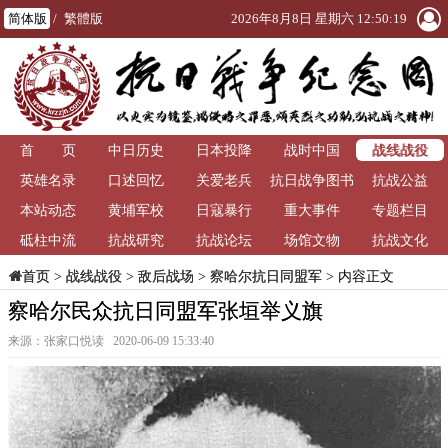
简体版
/
繁體版
2026年8月8日 星期六 12:50:20
战线战役
首 页
中日历史
日本投降
战时中国
英雄名录
口述回忆
关爱老兵
抗日战争图书
抗战公益
本站动态
黄埔军校
日寇暴行
重大事件
馆
专题栏目
砥柱中流
抗战研究
抗战论坛
场馆文物
抗战文化
>
战线战役
>
敌后战场
>
察哈尔抗日同盟军
> 内容正文
首页
察哈尔民众抗日同盟军张垣举义旗
来源：张家口悦读 2020-06-09 15:33:40