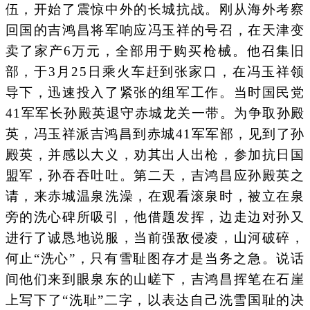
伍，开始了震惊中外的长城抗战。刚从海外考察
回国的吉鸿昌将军响应冯玉祥的号召，在天津变
卖了家产6万元，全部用于购买枪械。他召集旧
部，于3月25日乘火车赶到张家口，在冯玉祥领
导下，迅速投入了紧张的组军工作。当时国民党
41军军长孙殿英退守赤城龙关一带。为争取孙殿
英，冯玉祥派吉鸿昌到赤城41军军部，见到了孙
殿英，并感以大义，劝其出人出枪，参加抗日国
盟军，孙吞吞吐吐。第二天，吉鸿昌应孙殿英之
请，来赤城温泉洗澡，在观看滚泉时，被立在泉
旁的洗心碑所吸引，他借题发挥，边走边对孙又
进行了诚恳地说服，当前强敌侵凌，山河破碎，
何止“洗心”，只有雪耻图存才是当务之急。说话
间他们来到眼泉东的山嵯下，吉鸿昌挥笔在石崖
上写下了“洗耻”二字，以表达自己洗雪国耻的决