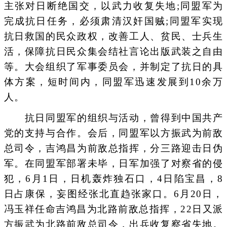
主张对日断绝国交，以武力收复失地;同盟军为
完成抗日任务，必须肃清汉奸国贼;同盟军实现
抗日救国的民众政权，改善工人、贫民、士兵生
活，保障抗日民众集会结社言论出版武装之自由
等。大会组织了军事委员会，并制定了抗日的具
体方案，短时间内，同盟军迅速发展到10余万
人。
抗日同盟军的组织与活动，曾得到中国共产
党的支持与合作。会后，同盟军以方振武为前敌
总司令，吉鸿昌为前敌总指挥，分三路迎击日伪
军。在同盟军部署未毕，日军加强了对察省的侵
犯，6月1日，日机轰炸独石口，4日陷宝昌，8
日占康保，妄图经张北直趋张家口。6月20日，
冯玉祥任命吉鸿昌为北路前敌总指挥，22日又派
方振武为北路前敌总司令，出兵收复察省失地。