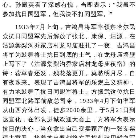
心。孙殿英看了深感有愧，当即表示：“我虽不
参加抗日国盟军，但我决不打同盟军。”
1933年7月上旬，吉鸿昌将军率领察哈尔民
众抗日同盟军先后解放了张北、康保、沽源，在
沽源棠梨沟乔家店村龙母庙驻扎了一夜。吉鸿昌
将军为鼓舞将士抗日到底的士气，在龙母庙墙壁
上写下了《沽源棠梨沟乔家店村龙母庙夜宿》的
诗：蓿草春还发，残花落更开。莫愁明月尽，自
有夜珠来。表现了吉鸿昌将军的乐观主义精神，
有力地鼓舞了抗日同盟军将士。方振武这位抗日
同盟军北路军前敌总司令，1933年4月下旬率军
从山西介休出发，徒步2000余里，于5月21日到
达宣化，在部队进城欢迎大会上，方将军为表示
抗日的决心，当众拿出自己变卖家产的一张支票
请大家看。接着抽出佩剑将右手指刺破用鲜血写