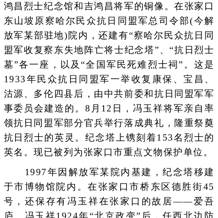
鸿昌烈士纪念馆和吉鸿昌将军的铜像。在张家口
东山坡原察哈尔民众抗日同盟军总司令部(今解
放军某部驻地)院内，还建有“察哈尔民众抗日同
盟军收复察东失地阵亡将士纪念塔”、“抗日烈士
墓”各一座，以及“全国军民死难烈士祠”。这是
1933年民众抗日同盟军一举收复康保、宝昌、
沽源、多伦四县后，由中共前委和抗日同盟军军
事委员会建造的。8月12日，冯玉祥将军亲自率
领抗日同盟军部分官兵举行落成典礼，隆重祭奠
抗日烈士的英灵。纪念塔上镌刻着153名烈士的
英名。现已被列为张家口市重点文物保护单位。
1997年因解放军某院内基建，纪念塔移建
于市博物馆院内。在张家口市桥东区德胜街45
号，还保存有冯玉祥在张家口的故居——爱吾
庐。冯玉祥1924年“北京政变”后，任西北边防