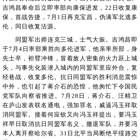
吉鸿昌奉命后立即率部向康保进发，22日收复康
保，首战告捷，7月1日再克宝昌，伪满军北逃多
伦，同日收复沽源。
同盟军出师连克三城，士气大振。吉鸿昌即
于7月4日率部乘胜向多伦进军，他亲率所部，身
先士卒，袒臂冲锋，冒着敌人密集的火力跃上城
头，与事先化装潜入城内的同盟军里应外合，复
经巷战，收复多伦。抗日同盟军的胜利消息震惊
中外，也引起了蒋介石的恐惶，他匆忙下令国民
党军队向察省推进。7月28日，蒋介石、汪精卫
在庐山发表联名通电，强加罪名，威逼冯玉祥取
消同盟军。接着何应钦又向冯玉祥提出，要冯玉
祥早日取消抗日同盟军名义，撤退军队，并要冯
本人离开察哈尔省。31日北平当局断绝平绥路交