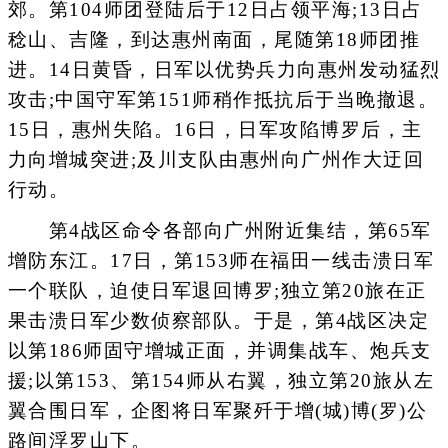
郊。第104师团登陆后于12日占领平海;13日占
稔山、吉隆，到达惠州南面，尾随第18师团推
进。14日黄昏，日军以优势兵力向惠州发动猛烈
攻击;中国守军第151师稍作抵抗后于当晚撤退。
15日，惠州失陷。16日，日军攻陷博罗后，主
力向增城突进;及川支队由惠州向广州作大迂回
行动。
第4战区命令各部向广州附近集结，第65军
增防东江。17日，第153师在福田一线击溃日军
一个联队，迫使日军退回博罗;独立第20旅在正
果击溃日军少数侦察部队。于是，第4战区决定
以第186师固守增城正面，并调集战车、炮兵支
援;以第153、第154师从右翼，独立第20旅从左
翼合围日军，企图将日军聚歼于增(城)博(罗)公
路间浮罗山下。