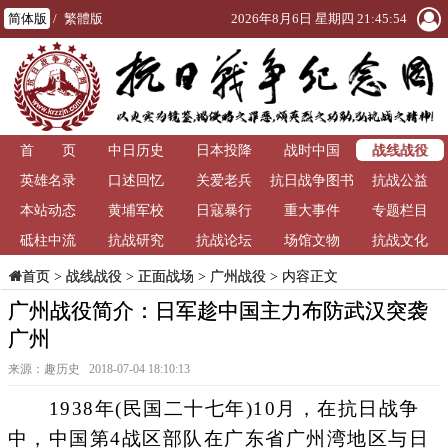
简体版
/
繁體版
2026年8月6日 星期四 21:45:54
战线战役
首 页
中日历史
日本投降
战时中国
英雄名录
口述回忆
关爱老兵
抗日战争图书
抗战公益
本站动态
黄埔军校
日寇暴行
重大事件
馆
专题栏目
砥柱中流
抗战研究
抗战论坛
场馆文物
抗战文化
>
战线战役
>
正面战场
>
广州战役
> 内容正文
首页
广州战役简介：日军趁中国主力布防武汉突袭
广州
来源：趣历史 2018-07-04 18:10:13
1938年(民国二十七年)10月，在抗日战争
中，中国第4战区部队在广东省广州湾地区与日