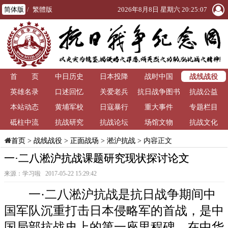
简体版
/
繁體版
2026年8月8日 星期六 20:25:07
战线战役
首 页
中日历史
日本投降
战时中国
英雄名录
口述回忆
关爱老兵
抗日战争图书
抗战公益
本站动态
黄埔军校
日寇暴行
重大事件
馆
专题栏目
砥柱中流
抗战研究
抗战论坛
场馆文物
抗战文化
>
战线战役
>
正面战场
>
淞沪抗战
> 内容正文
首页
一·二八淞沪抗战课题研究现状探讨论文
来源：学习啦 2017-05-22 15:29:42
一·二八淞沪抗战是抗日战争期间中
国军队沉重打击日本侵略军的首战，是中
国局部抗战史上的第一座里程碑，在中华