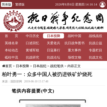
简体版
/
繁體版
2026年8月6日 星期四 14:16:14
日本投降
首 页
中日历史
战时中国
战线战役
英雄名录
口述回忆
关爱老兵
抗日战争图书
抗战公益
本站动态
黄埔军校
日寇暴行
重大事件
馆
专题栏目
砥柱中流
抗战研究
抗战论坛
场馆文物
抗战文化
>
日本投降
>
日本战犯
>
战犯笔供
> 内容正文
首页
柏叶勇一：众多中国人被扔进铁矿炉烧死
来源：国防部网 2019-06-10 15:17:48
笔供内容提要(中文)