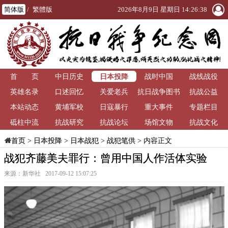
简体版
/
繁體版
2026年8月9日 星期日 14:26:38
日本投降
首 页
中日历史
战时中国
战线战役
英雄名录
口述回忆
关爱老兵
抗日战争图书
抗战公益
本站动态
黄埔军校
日寇暴行
重大事件
馆
专题栏目
砥柱中流
抗战研究
抗战论坛
场馆文物
抗战文化
>
日本投降
>
日本战犯
>
战犯笔供
> 内容正文
首页
战犯齐藤美夫罪行：曾用中国人作活体实验
来源：新华社 2017-09-12 15:07:25