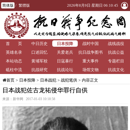
简体版
/
繁體版
2026年8月9日 星期日 06:10:45
日本投降
首 页
中日历史
战时中国
战线战役
英雄名录
口述回忆
关爱老兵
抗日战争图书
抗战公益
本站动态
黄埔军校
日寇暴行
重大事件
馆
专题栏目
砥柱中流
抗战研究
抗战论坛
场馆文物
抗战文化
>
日本投降
>
日本战犯
>
战犯笔供
> 内容正文
首页
日本战犯佐古龙祐侵华罪行自供
来源：新华网 2017-01-03 10:18:58