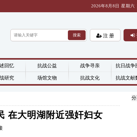
2026年8月8日 星期六 13
搜索
注 册
述回忆
抗战公益
战争寻亲
抗日战争
战研究
场馆文物
抗战文化
抗战文献
分
民 在大明湖附近强奸妇女
接