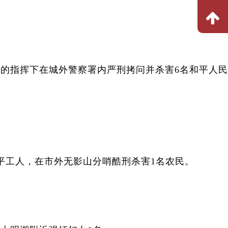
司的指挥下在城外警察署内严刑拷问并杀害6名和平人
平工人，在市外无影山分哨酷刑杀害1名农民。