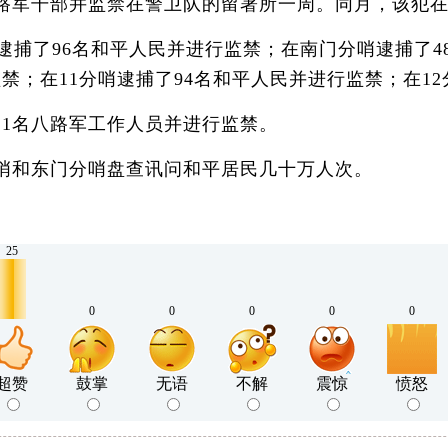
路军干部并监禁在警卫队的留署所一周。同月，该犯在
哨逮捕了96名和平人民并进行监禁；在南门分哨逮捕了4
监禁；在11分哨逮捕了94名和平人民并进行监禁；在1
1名八路军工作人员并进行监禁。
分哨和东门分哨盘查讯问和平居民几十万人次。
25
0
0
0
0
0
超赞
鼓掌
无语
不解
震惊
愤怒