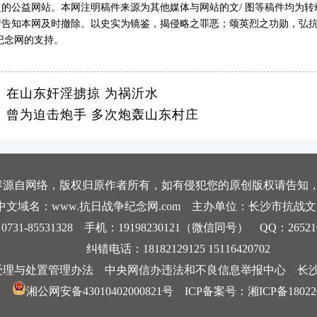
的公益网站。本网注明稿件来源为其他媒体与网站的文/ 图等稿件均为
告知本网及时撤除。以史实为镜鉴，揭侵略之罪恶；颂英烈之功勋，弘抗
纪念网的支持。
：在山东奸淫掳掠 为祸沂水
：曾为迫击炮手 多次炮轰山东村庄
容源自网络，版权归原作者所有，如有侵犯您的原创版权请告知
中文域名：www.抗日战争纪念网.com 主办单位：长沙市抗战
-85531328 手机：19198230121（微信同号） QQ：2652168198
纠错电话：18182129125 15116420702
受理与处置管理办法
中央网信办违法和不良信息举报中心
长
湘公网安备43010402000821号
ICP备案号：
湘ICP备18022