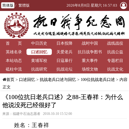
简体版
/
繁體版
2026年8月8日 星期六 16:57:04
首 页
中日历史
日本投降
战时中国
战线战役
口述回忆
英雄名录
关爱老兵
抗日战争图书
抗战公益
本站动态
黄埔军校
日寇暴行
重大事件
馆
专题栏目
砥柱中流
抗战研究
抗战论坛
场馆文物
抗战文化
>
口述回忆
>
抗战老兵口述与回忆
>
100位抗战老兵口述
> 内容
首页
正文
《100位抗日老兵口述》之88-王春祥：为什么
他说没死已经很好了
来源：福建中石油志愿者 2018-10-10 15:52:00
姓名：王春祥