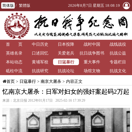
简体版
/
繁體版
2026年8月7日 星期五 18:08:20
首 页
中日历史
日本投降
战时中国
战线战役
英雄名录
口述回忆
关爱老兵
抗日战争图书
抗战公益
日寇暴行
本站动态
黄埔军校
重大事件
馆
专题栏目
砥柱中流
抗战研究
抗战论坛
场馆文物
抗战文化
>
日寇暴行
>
南京大屠杀
> 内容正文
首页
忆南京大屠杀：日军对妇女的强奸案起码2万起
来源：北京日报 2012年01月17日 2025-02-16 17:39:29