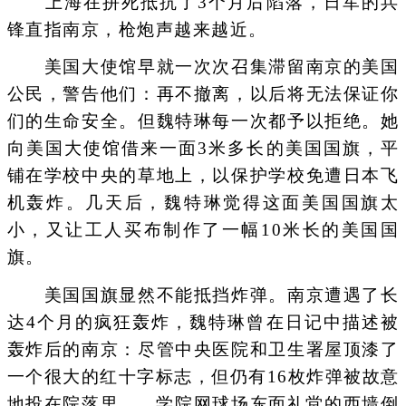
上海在拼死抵抗了3个月后陷落，日军的兵
锋直指南京，枪炮声越来越近。
美国大使馆早就一次次召集滞留南京的美国
公民，警告他们：再不撤离，以后将无法保证你
们的生命安全。但魏特琳每一次都予以拒绝。她
向美国大使馆借来一面3米多长的美国国旗，平
铺在学校中央的草地上，以保护学校免遭日本飞
机轰炸。几天后，魏特琳觉得这面美国国旗太
小，又让工人买布制作了一幅10米长的美国国
旗。
美国国旗显然不能抵挡炸弹。南京遭遇了长
达4个月的疯狂轰炸，魏特琳曾在日记中描述被
轰炸后的南京：尽管中央医院和卫生署屋顶漆了
一个很大的红十字标志，但仍有16枚炸弹被故意
地投在院落里……学院网球场东面礼堂的西墙倒