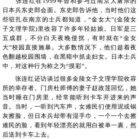
张连红在1999年曾和参与过南京大屠杀的
日本兵东史郎会面。东史郎告诉他，当时他们这
些驻扎在南京的士兵都知道，“金女大”(金陵女
子文理学院)里收容了许多年轻姑娘。日军是三
五成群，不分白天夜晚侵扰，有时就在“金女
大”校园直接施暴。大多数情况下，他们趁着夜
色翻越校园围墙，在黑暗中抓走妇女。日本士兵
中，对这种行为称之为“摸彩”。
张连红还访谈过很多金陵女子文理学院收容
所的幸存者。门房杜师傅的妻子赵政莲回忆，她
当时睡在门房里，经常能听到卡车开进来的声
音。当时，一听到汽车声，女难民们便用泥或锅
灰擦脸，但日本兵却带有湿手巾，一个一个去擦
难民的脸，看到年轻漂亮的就用白被单一裹，然
后送到卡车上去。