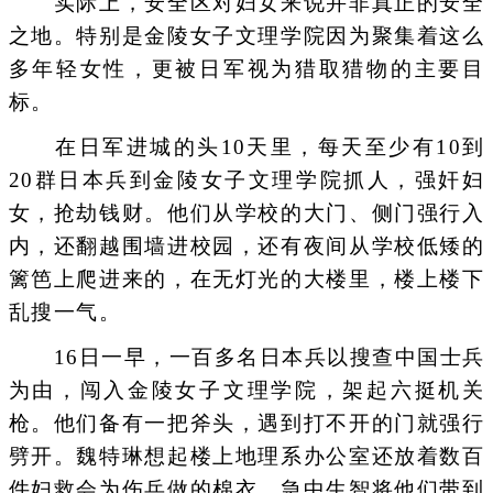
实际上，安全区对妇女来说并非真正的安全
之地。特别是金陵女子文理学院因为聚集着这么
多年轻女性，更被日军视为猎取猎物的主要目
标。
在日军进城的头10天里，每天至少有10到
20群日本兵到金陵女子文理学院抓人，强奸妇
女，抢劫钱财。他们从学校的大门、侧门强行入
内，还翻越围墙进校园，还有夜间从学校低矮的
篱笆上爬进来的，在无灯光的大楼里，楼上楼下
乱搜一气。
16日一早，一百多名日本兵以搜查中国士兵
为由，闯入金陵女子文理学院，架起六挺机关
枪。他们备有一把斧头，遇到打不开的门就强行
劈开。魏特琳想起楼上地理系办公室还放着数百
件妇救会为伤兵做的棉衣，急中生智将他们带到