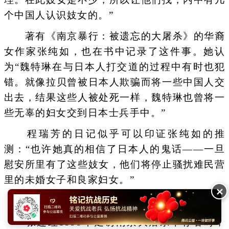
个中国人认识妓女的。”
著有《南京暴行：被遗忘的大屠杀》的华裔
女作家张纯如，也在书中记录了这件事。她认
为“魏特琳在与日本人打交道的过程中有时也犯
错。就像拉贝曾被日本人欺骗而将一些中国人交
出去，结果这些人被处死一样，魏特琳也曾将一
些无辜的妇女交到日本士兵手中。”
程瑞芳的日记似乎可以印证张纯如的推
测：“也许她真的相信了日本人的鬼话——一旦
慰安所里有了这些妓女，他们将停止骚扰难民营
里的未婚女子和良家妇女。”
✕
这当然是日本军人的鬼话。
张连红1999年走访南京大屠杀幸存者时，