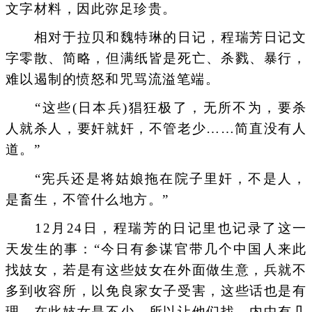
文字材料，因此弥足珍贵。
相对于拉贝和魏特琳的日记，程瑞芳日记文
字零散、简略，但满纸皆是死亡、杀戮、暴行，
难以遏制的愤怒和咒骂流溢笔端。
“这些(日本兵)猖狂极了，无所不为，要杀
人就杀人，要奸就奸，不管老少……简直没有人
道。”
“宪兵还是将姑娘拖在院子里奸，不是人，
是畜生，不管什么地方。”
12月24日，程瑞芳的日记里也记录了这一
天发生的事：“今日有参谋官带几个中国人来此
找妓女，若是有这些妓女在外面做生意，兵就不
多到收容所，以免良家女子受害，这些话也是有
理。在此妓女是不少，所以让他们找，内中有几