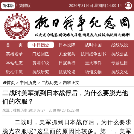
简体版
/
繁體版
2026年8月6日 星期四 14:09:14
中日历史
首 页
日本投降
战时中国
战线战役
英雄名录
口述回忆
关爱老兵
抗日战争图书
抗战公益
本站动态
黄埔军校
日寇暴行
重大事件
馆
专题栏目
砥柱中流
抗战研究
抗战论坛
场馆文物
抗战文化
>
中日历史
>
二战历史
> 内容正文
首页
二战时美军抓到日本战俘后，为什么要脱光他
们的衣服？
来源：搜狐历史 2018-09-27 2018-09-28 15:22:48
二战时，美军抓到日本战俘后，为什么要求
脱光衣服呢?这里面的原因比较多。第一，美军