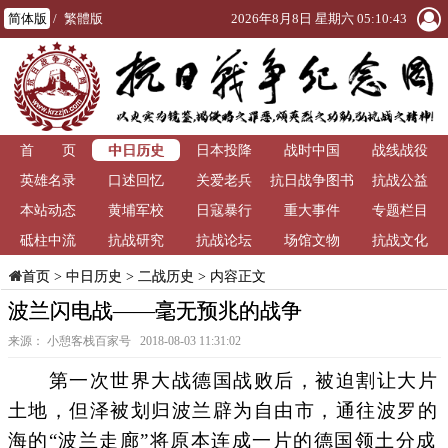
简体版
/
繁體版
2026年8月8日 星期六 05:10:43
中日历史
首 页
日本投降
战时中国
战线战役
英雄名录
口述回忆
关爱老兵
抗日战争图书
抗战公益
本站动态
黄埔军校
日寇暴行
重大事件
馆
专题栏目
砥柱中流
抗战研究
抗战论坛
场馆文物
抗战文化
>
中日历史
>
二战历史
> 内容正文
首页
波兰闪电战——毫无预兆的战争
来源： 小憩客栈百家号 2018-08-03 11:31:02
第一次世界大战德国战败后，被迫割让大片
土地，但泽被划归波兰辟为自由市，通往波罗的
海的“波兰走廊”将原本连成一片的德国领土分成