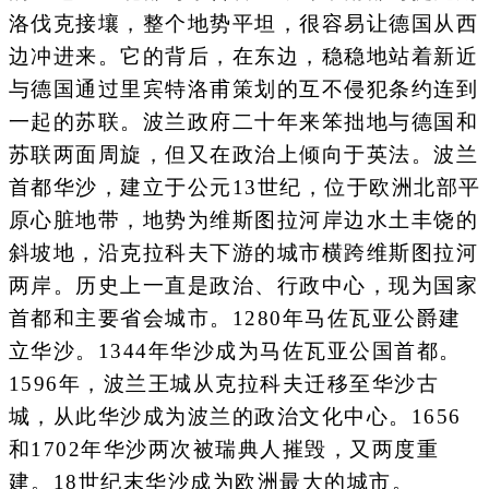
洛伐克接壤，整个地势平坦，很容易让德国从西
边冲进来。它的背后，在东边，稳稳地站着新近
与德国通过里宾特洛甫策划的互不侵犯条约连到
一起的苏联。波兰政府二十年来笨拙地与德国和
苏联两面周旋，但又在政治上倾向于英法。波兰
首都华沙，建立于公元13世纪，位于欧洲北部平
原心脏地带，地势为维斯图拉河岸边水土丰饶的
斜坡地，沿克拉科夫下游的城市横跨维斯图拉河
两岸。历史上一直是政治、行政中心，现为国家
首都和主要省会城市。1280年马佐瓦亚公爵建
立华沙。1344年华沙成为马佐瓦亚公国首都。
1596年，波兰王城从克拉科夫迁移至华沙古
城，从此华沙成为波兰的政治文化中心。1656
和1702年华沙两次被瑞典人摧毁，又两度重
建。18世纪末华沙成为欧洲最大的城市。