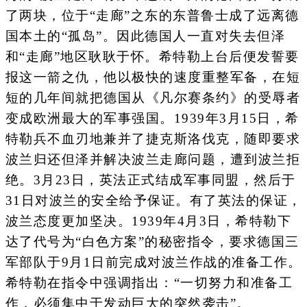
了两块，位于“走廊”之东的东普鲁士成了远离德
国本土的“孤岛”。因此德国人一直对失去但泽
和“走廊”地区耿耿于怀。希特勒上台后便发誓要
报这一箭之仇，他以极快的速度重整军备，在短
短的几年间就把德国从《凡尔赛条约》的受辱者
变成欧洲最大的军事强国。1939年3月15日，希
特勒兵不血刃地兼并了捷克斯洛伐克，随即要求
波兰归还但泽并解决波兰走廊问题，遭到波兰拒
绝。3月23日，英法正式结成军事同盟，然后于
31日对波兰的安全给予保证。有了英法的保证，
波兰态度更加坚决。1939年4月3日，希特勒下
达了代号为“白色方案”的秘密指令，要求德国三
军部队于9月1日前完成对波兰作战的准备工作。
希特勒在指令中强调指出：“一切努力和准备工
作，必须集中于发动巨大的突然袭击”。