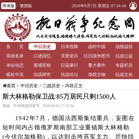
简体版
/
繁體版
2026年8月7日 星期五 07:34:45
中日历史
首 页
日本投降
战时中国
战线战役
英雄名录
口述回忆
关爱老兵
抗日战争图书
抗战公益
本站动态
黄埔军校
日寇暴行
重大事件
馆
专题栏目
砥柱中流
抗战研究
抗战论坛
场馆文物
抗战文化
>
中日历史
>
二战历史
> 内容正文
首页
斯大林格勒保卫战:85万居民只剩1500人
来源：中华精选百家号 2018-08-01 15:14:24
1942年7月，德国法西斯集结重兵，妄图在
短时间内占领俄罗斯南部工业重镇斯大林格勒
(今伏尔加格勒)，以达到击垮苏军主力、尽快结