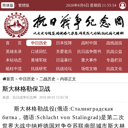
简体版
/
繁體版
2026年8月6日 星期四 11:55:55
中日历史
首 页
日本投降
战时中国
战线战役
英雄名录
口述回忆
关爱老兵
抗日战争图书
抗战公益
本站动态
黄埔军校
日寇暴行
重大事件
馆
专题栏目
砥柱中流
抗战研究
抗战论坛
场馆文物
抗战文化
>
中日历史
>
二战历史
> 内容正文
首页
斯大林格勒保卫战
来源：抗日战争纪念网 2018-08-01 15:05:58
斯大林格勒战役(俄语:Сталинградская
битва，德语:Schlacht von Stalingrad)是第二次
世界大战中纳粹德国对争夺苏联南部城市斯大林