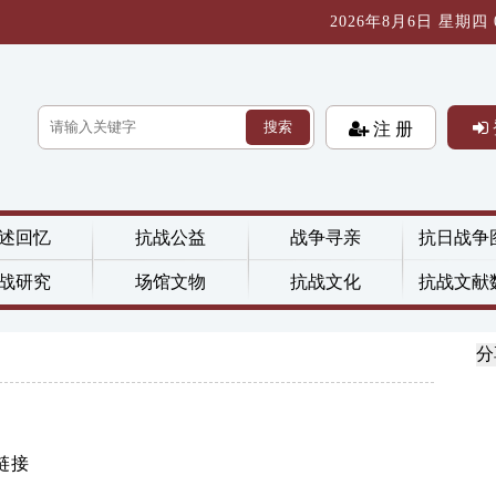
2026年8月6日 星期四 06
搜索
注 册
述回忆
抗战公益
战争寻亲
抗日战争
战研究
场馆文物
抗战文化
抗战文献
分
链接