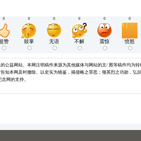
0
0
0
0
0
0
超赞
鼓掌
无语
不解
震惊
愤怒
的公益网站。本网注明稿件来源为其他媒体与网站的文/ 图等稿件均为
告知本网及时撤除。以史实为镜鉴，揭侵略之罪恶；颂英烈之功勋，弘抗
纪念网的支持。