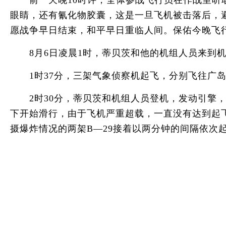
前一天晚10时许，全体参战飞行员在作战室听取
眼睛，还有氰化物胶囊，这是一旦飞机被击落后，
愿战争早日结束，和平早日重临人间。保佑今晚飞
8月6日凌晨1时，蒂贝茨和他的机组人员来到机
1时37分，三架气象侦察机起飞，分别飞往广岛
2时30分，蒂贝茨和机组人员登机，发动引擎，向
下开始滑行，由于飞机严重超载，一直没有达到起
摄爆炸情况的两架B—29接着以两分钟的间隔依次