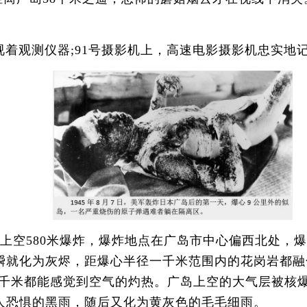
着观测仪器;91号摄影机上，高速电影摄影机忠实地
空580米爆炸，爆炸地点在广岛市中心偏西北处，爆炸
瞬就化为灰烬，距爆心半径一千米范围内的花岗岩都融
七千米都能感觉到空气的灼热。广岛上空的大气层被核
人恐惧的黑雨，随后又化为黄灰色的毛毛细雨。