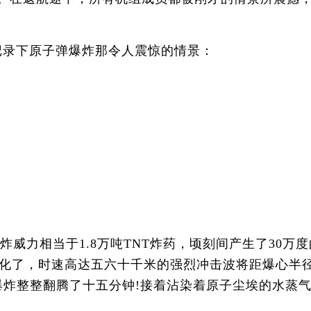
记录下原子弹爆炸那令人震惊的情景：
威力相当于1.8万吨TNT炸药，顷刻间产生了30万度
化了，时速高达五六十千米的强烈冲击波将距爆心半
爆炸整整翻腾了十五分钟!接着沾染着原子尘埃的水蒸