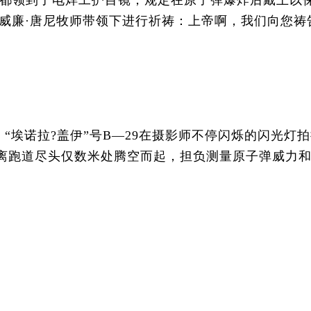
都领到了电焊工护目镜，规定在原子弹爆炸后戴上以
威廉·唐尼牧师带领下进行祈祷：上帝啊，我们向您祷
“埃诺拉?盖伊”号B—29在摄影师不停闪烁的闪光灯
距离跑道尽头仅数米处腾空而起，担负测量原子弹威力