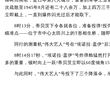
柳树而闻名，是日本第八大城市，重要的军事工业
次疏散至1945年8月还有二十八余万，加上四万
立即戴上，一直到爆炸闪光过后才能取下。
8时13分，蒂贝茨下令各就各位，准备投弹!投
瞄准点——位于市中心太田川上的T形相生桥，随即
同行的测量机“伟大艺人”号在“埃诺拉·盖伊”后
8时14分17秒，“埃诺拉·盖伊”号炸弹舱猛然打
多的重量，顿时向上一跃!蒂贝茨立即以60度倾角1
与此同时，“伟大艺人”号投下了三个降落伞，吊