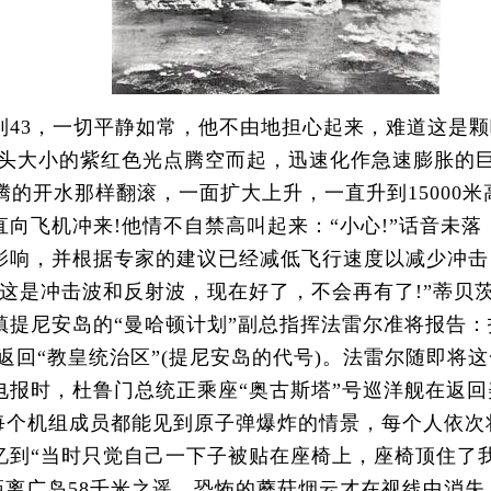
3，一切平静如常，他不由地担心起来，难道这是颗
针头大小的紫红色光点腾空而起，迅速化作急速膨胀的
腾的开水那样翻滚，一面扩大上升，一直升到15000
向飞机冲来!他情不自禁高叫起来：“小心!”话音未
影响，并根据专家的建议已经减低飞行速度以减少冲击
这是冲击波和反射波，现在好了，不会再有了!”蒂贝
提尼安岛的“曼哈顿计划”副总指挥法雷尔准将报告：
正返回“教皇统治区”(提尼安岛的代号)。法雷尔随即
报时，杜鲁门总统正乘座“奥古斯塔”号巡洋舰在返回
使每个机组成员都能见到原子弹爆炸的情景，每个人依
忆到“当时只觉自己一下子被贴在座椅上，座椅顶住了
距离广岛58千米之遥，恐怖的蘑菇烟云才在视线中消