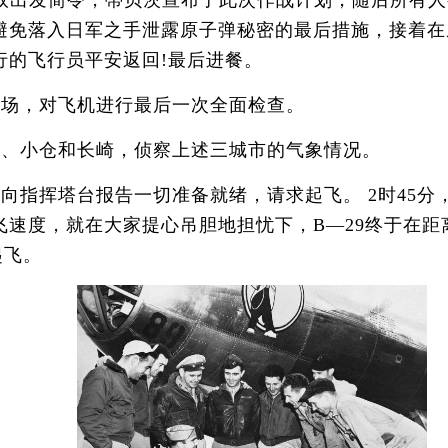
出发简令，蒂贝茨宣布了此次作战计划，随后所有人
避免落入日军之手泄露原子弹秘密的最后措施，接着在
行的飞行员平安返回!最后进餐。
场，对飞机进行最后一次全面检查。
、小仓和长崎，侦察上述三城市的气象情况。
指挥塔台报告一切准备就绪，请求起飞。 2时45分，
飞速度，就在大家提心吊胆地担忧下，B—29终于在
起飞。