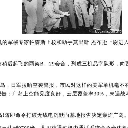
随机的军械专家帕森斯上校和助手莫里斯·杰布逊上尉
与稍后起飞的两架B—29会合，列成三机品字队形，
岛，日军拉响空袭警报，市民对这样的美军单机毫不在
号报告：广岛上空能见度良好，云层覆盖率30%，未遇
随即命令打破无线电沉默向基地报告决定轰炸广岛。