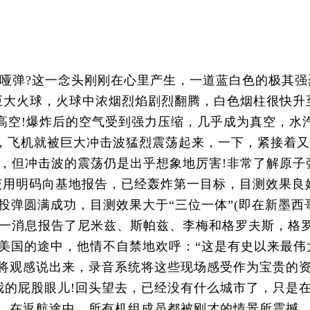
哑弹?这一念头刚刚在心里产生，一道蓝白色的极其强
巨大火球，火球中浓烟烈焰剧烈翻腾，白色烟柱很快升
米高空!爆炸后的空气受到强力压缩，几乎成为真空，水
落，飞机就被巨大冲击波猛烈震荡起来，一下，紧接着
，但冲击波的震荡仍是出乎想象地厉害!非常了解原子
茨用明码向基地报告，已经轰炸第一目标，目测效果良
投弹圆满成功，目测效果大于“三位一体”(即在新墨西
将这一消息报告了尼米兹、斯帕兹、李梅和格罗夫斯，格
美国的途中，他情不自禁地欢呼：“这是有史以来最伟
次将观感说出来，录音系统将这些现场感受作为宝贵的
我的屁股眼儿!回头望去，已经没有什么城市了，只是
失。在返航途中，所有机组成员都被刚才的情景所震撼