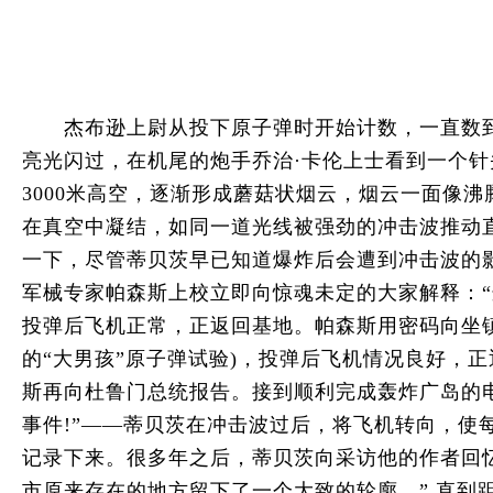
杰布逊上尉从投下原子弹时开始计数，一直数到4
亮光闪过，在机尾的炮手乔治·卡伦上士看到一个
3000米高空，逐渐形成蘑菇状烟云，烟云一面像沸
在真空中凝结，如同一道光线被强劲的冲击波推动直
一下，尽管蒂贝茨早已知道爆炸后会遭到冲击波的
军械专家帕森斯上校立即向惊魂未定的大家解释：“
投弹后飞机正常，正返回基地。帕森斯用密码向坐镇
的“大男孩”原子弹试验)，投弹后飞机情况良好，
斯再向杜鲁门总统报告。接到顺利完成轰炸广岛的电
事件!”——蒂贝茨在冲击波过后，将飞机转向，
记录下来。很多年之后，蒂贝茨向采访他的作者回
市原来存在的地方留下了一个大致的轮廓。” 直到