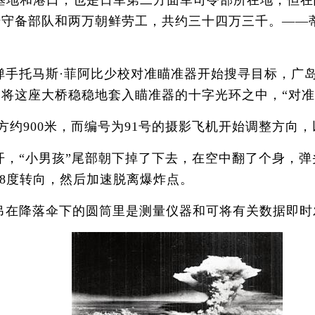
基地和港口，也是日军第二方面军司令部所在地，但在
三千守备部队和两万朝鲜劳工，共约三十四万三千。—
弹手托马斯·菲阿比少校对准瞄准器开始搜寻目标，广
将这座大桥稳稳地套入瞄准器的十字光环之中，“对准
方约900米，而编号为91号的摄影飞机开始调整方向
开，“小男孩”尾部朝下掉了下去，在空中翻了个身，弹
58度转向，然后加速脱离爆炸点。
在降落伞下的圆筒里是测量仪器和可将有关数据即时