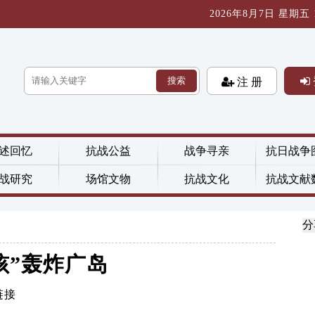
2026年8月7日 星期五 19
搜索
注 册
述回忆
抗战公益
战争寻亲
抗日战争
战研究
场馆文物
抗战文化
抗战文献
分
孩”轰炸广岛
链接