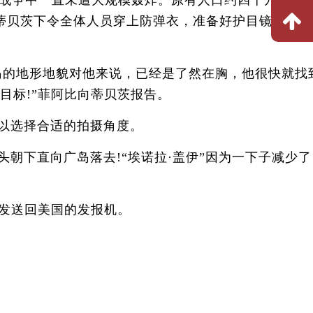
战争中一直未遭大规模轰炸。原有人口约四十万，经
—蒂贝茨下令全体人员穿上防弹衣，准备好护目镜，投弹
岛的地形地貌对他来说，已经是了然在胸，他很快就找
目标!”菲阿比向蒂贝茨报告。
，以选择合适的拍摄角度。
头朝下直向广岛落去!“埃诺拉·盖伊”因为一下子减少
发送回美国的发报机。