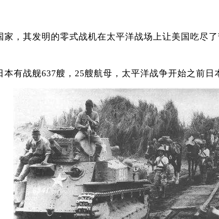
其发明的零式战机在太平洋战场上让美国吃尽了苦头。
有战舰637艘，25艘航母，太平洋战争开始之前日