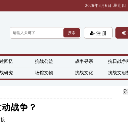
2026年8月6日 星期四 17
搜索
注 册
述回忆
抗战公益
战争寻亲
抗日战争
战研究
场馆文物
抗战文化
抗战文献
分
发动战争？
链接