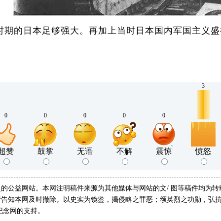
期的日本足够强大。再加上当时日本国内军国主义盛
3
0
0
0
0
0
超赞
鼓掌
无语
不解
震惊
愤怒
的公益网站。本网注明稿件来源为其他媒体与网站的文/ 图等稿件均为
告知本网及时撤除。以史实为镜鉴，揭侵略之罪恶；颂英烈之功勋，弘抗
纪念网的支持。