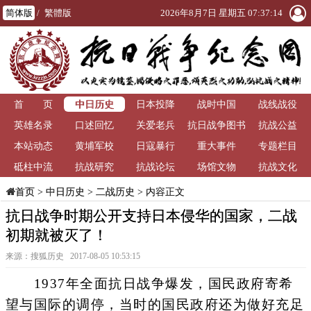
简体版
/
繁體版
2026年8月7日 星期五 07:37:14
中日历史
首 页
日本投降
战时中国
战线战役
英雄名录
口述回忆
关爱老兵
抗日战争图书
抗战公益
本站动态
黄埔军校
日寇暴行
重大事件
馆
专题栏目
砥柱中流
抗战研究
抗战论坛
场馆文物
抗战文化
>
中日历史
>
二战历史
> 内容正文
首页
抗日战争时期公开支持日本侵华的国家，二战
初期就被灭了！
来源：搜狐历史 2017-08-05 10:53:15
1937年全面抗日战争爆发，国民政府寄希
望与国际的调停，当时的国民政府还为做好充足