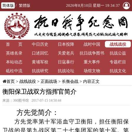
简体版
/
繁體版
2026年8月10日 星期一 19:34:38
战线战役
首 页
中日历史
日本投降
战时中国
英雄名录
口述回忆
关爱老兵
抗日战争图书
抗战公益
本站动态
黄埔军校
日寇暴行
重大事件
馆
专题栏目
砥柱中流
抗战研究
抗战论坛
场馆文物
抗战文化
>
战线战役
>
正面战场
>
长衡会战
> 内容正文
首页
衡阳保卫战双方指挥官简介
来源：360图书馆 2017-07-15 14:50:44
方先觉简介：
方先觉率第十军浴血守卫衡阳，担任衡阳保
卫战的是第九战区第二十七集团军的第十军。第