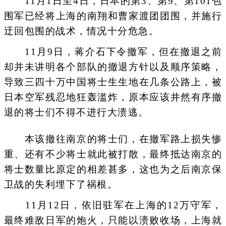
11月1日至4日，日本的第3、第9、第101包
围军已经将上海的南翔和曹家渡团团围，并施行
迂回包围的战术，情况十分危急。
11月9日，蒋介石下令撤军，但在撤退之前
却并未讲明各个部队的撤退方针以及顺序策略，
导致三四十万中国将士生生地在几条公路上，被
日本空军残忍地狂轰滥炸，原本应该井然有序撤
退的将士们不得不进行大溃逃。
本该撤往南京的将士们，在撤军路上损失惨
重、还有不少将士就此被打散，最终抵达南京的
将士数量比原定的相差甚多，这也为之后南京保
卫战的失利埋下了祸根。
11月12日，依旧驻军在上海的12万守军，
最终难敌日军的炮火，只能以溃败收场，上海就