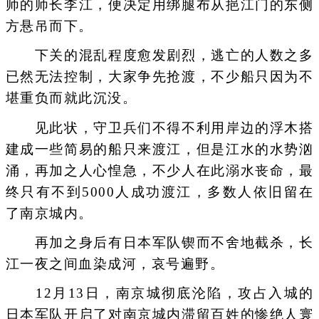
师的师长李江，便决定用绑腿布从挹江门的东侧
方悬吊而下。
下关的混乱程度愈发剧烈，逃亡的人数之多
已然无法控制，大家争先抢渡，不少船只因为不
堪重负而就此沉没。
见此状，守卫兵们不得不利用岸边的浮木搭
建成一些简易的船只来渡江，但是江水的水势汹
涌，再加之人心惶急，不少人在此溺水丧命，最
终只有不到5000人成功渡江，多数人依旧留在
了南京城内。
再加之身后有日本军队锲而不舍地截杀，长
江一夜之间血染成河，哀号遍野。
12月13日，南京城彻底沦陷，攻占入城的
日本军队开启了对南京城内滞留百姓的惨绝人寰