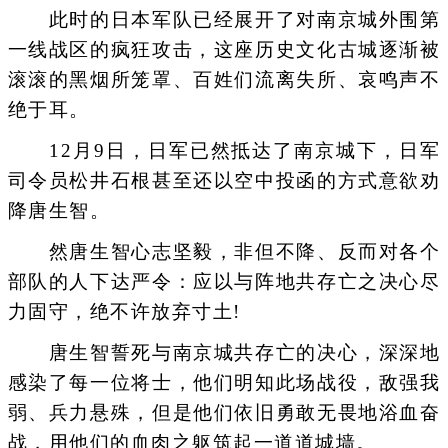
此时的日本军队已经展开了对南京城外围第
一线战区的疯狂攻击，这座历史文化古城逐渐被
滚滚的黑烟所笼罩、百姓们流离失所、哀鸣声不
绝于耳。
12月9日，日军已然抵达了南京城下，日军
司令员松井石根甚至还以空中投函的方式意欲劝
降唐生智。
然唐生智心志坚毅，非但不降、反而对各个
部队的人下达严令：应以与阵地共存亡之决心尽
力固守，绝不许放弃寸土!
唐生智誓死与南京城共存亡的决心，深深地
感染了每一位将士，他们明知此场战役，敌强我
弱、兵力悬殊，但是他们依旧勇敢无畏地浴血奋
战，用他们的血肉之躯筑起一道道城墙。