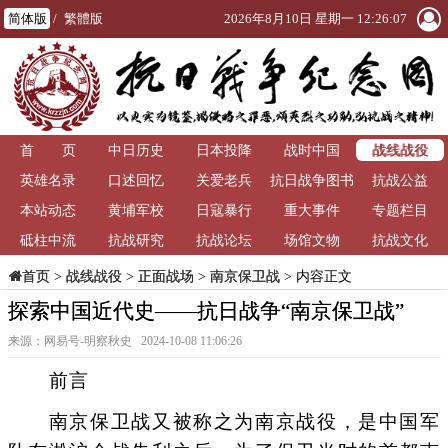
简体版
/
繁體版
2026年8月10日 星期一 12:26:07
战线战役
首 页
中日历史
日本投降
战时中国
英雄名录
口述回忆
关爱老兵
抗日战争图书
抗战公益
本站动态
黄埔军校
日寇暴行
重大事件
馆
专题栏目
砥柱中流
抗战研究
抗战论坛
场馆文物
抗战文化
>
战线战役
>
正面战场
>
南京保卫战
> 内容正文
首页
探索中国近代史——抗日战争“南京保卫战”
来源：网易号-明察秋史 2024-10-08 11:06:26
前言
南京保卫战又被称之为南京战役，是中国军