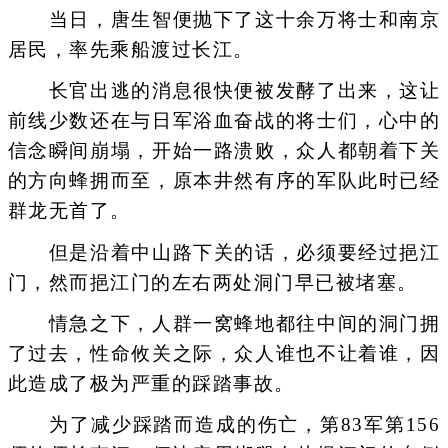
当日，唐生智便抛下了这十余万将士和南京
居民，率先乘船渡过长江。
长官出逃的消息很快便被发酵了出来，这让
前线少数还在与日军浴血奋战的将士们，心中的
信念瞬间崩塌，开始一路溃败，众人都朝着下关
的方向蜂拥而至，原本井然有序的军队此时已经
群龙无首了。
但是沿着中山路下关的话，必须要经过挹江
门，然而挹江门的左右两处洞门早已被堵塞。
情急之下，人群一窝蜂地都往中间的洞门拥
了过去，性命攸关之际，众人谁也不让着谁，因
此造成了极为严重的踩踏事故。
为了减少踩踏而造成的伤亡，第83军第156