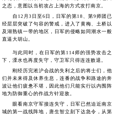
之态，意图以当初攻占上海的方式攻打南京。
自12月3日至6日，日军的第18、第9师团已
经层层突破了句容的警戒，进入了黄梅、土桥以
及湖熟镇一带的地区，日军的侵略如同潮水一般
直逼大胡山。
与此同时，在日军的第114师的强势攻击之
下，溧水也再度失守，守卫军只得连连败退。
刚经历完淞沪会战的失利之后的将士们，他
们并未来得及休养生息，连番的战争和路途的奔
波让他们疲惫不堪，因此他们只能实行以内围阵
地为防御重心的作战方针迎敌。
眼看南京守军接连失守，日军已然迫近南京
城的第一战线阵地，唐生智立刻下达急令，从第