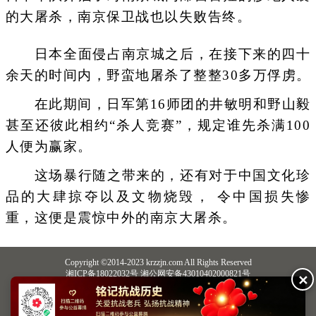
的大屠杀，南京保卫战也以失败告终。
日本全面侵占南京城之后，在接下来的四十
余天的时间内，野蛮地屠杀了整整30多万俘虏。
在此期间，日军第16师团的井敏明和野山毅
甚至还彼此相约“杀人竞赛”，规定谁先杀满100
人便为赢家。
这场暴行随之带来的，还有对于中国文化珍
品的大肆掠夺以及文物烧毁， 令中国损失惨
重，这便是震惊中外的南京大屠杀。
Copyright ©2014-2023 krzzjn.com All Rights Reserved
湘ICP备18022032号 湘公网安备43010402000821号
✕
中央网信办违法和不良信息举报中心
长沙市互联网违法和不良信息举报中心
不良信息举报电话：0731-85531328 19198230121（微信同号）
纠错电话：18182129125 15116420702