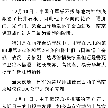
12月10日，中国守军誓不投降地精神彻底
激怒了松井石根，因此他下令向雨花台、通济
门、光华门、紫金山等地发起了全面进攻，南京
保卫战也进入了最为激烈的阶段。
特别是在雨花台防守战中，驻守在此地的第
88师第262旅和第264旅的将士们与日军浴血奋
战，战况十分惨烈，然尽管损失惨重但还是誓死
捍卫绝不撤退，旅长朱赤、高致嵩、易安华与大
批守军皆壮烈牺牲。
当天夜晚，日军的第18师团便已占领了离南
京城仅仅100公里之遥的芜湖。
12月11日，由于武汉总指挥部的蒋介石，
从近日来的电报中发现，如今南京守城的士气愈