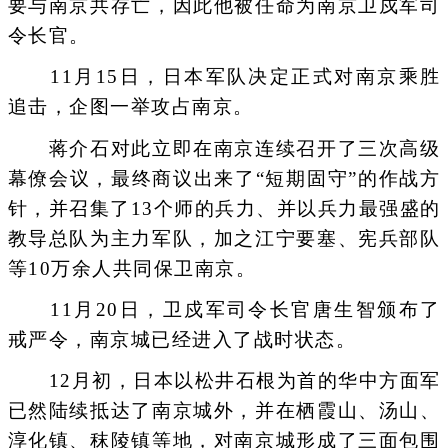
要与南京共存亡，因此他被任命为南京卫戍军司
令长官。
11月15日，日本军队决定正式对南京乘胜
追击，企图一举攻占南京。
蒋介石对此立即在南京连续召开了三次高级
幕僚会议，最终商议出来了“短期固守”的作战方
针，并召集了13个师的兵力、并以兵力最强盛的
教导总队为主力军队，加之江宁要塞、宪兵部队
等10万余人共同保卫南京。
11月20日，卫戍军司令长官唐生智颁布了
戒严令，南京城已经进入了战时状态。
12月初，日本以松井石根为首的华中方面军
已然陆续抵达了南京城外，并在栖霞山、汤山、
淳化镇、秣陵镇等地，对南京城形成了三面包围