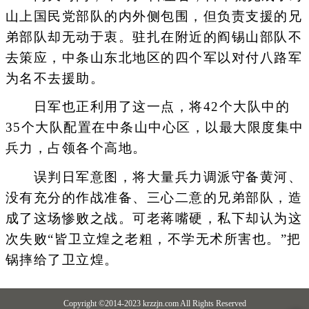
山上国民党部队的内外侧包围，但负责支援的兄
弟部队却无动于衷。驻扎在附近的阎锡山部队不
去策应，中条山东北地区的四个军以对付八路军
为名不去援助。
日军也正利用了这一点，将42个大队中的
35个大队配置在中条山中心区，以最大限度集中
兵力，占领各个高地。
误判日军意图，将大量兵力调派守备黄河、
没有充分的作战准备、三心二意的兄弟部队，造
成了这场惨败之战。可老蒋嘴硬，私下却认为这
次失败“皆卫立煌之老粗，不学无术所害也。”把
锅摔给了卫立煌。
Copyright ©2014-2023 krzzjn.com All Rights Reserved