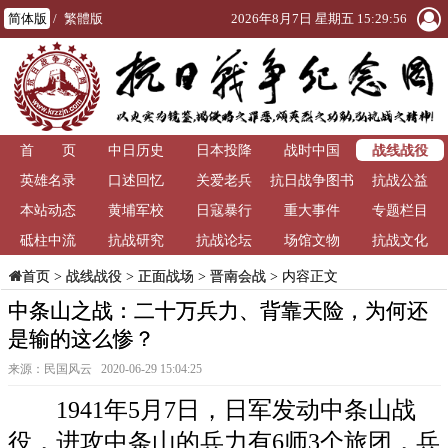
简体版
/
繁體版
2026年8月7日 星期五 15:29:56
战线战役
首 页
中日历史
日本投降
战时中国
英雄名录
口述回忆
关爱老兵
抗日战争图书
抗战公益
本站动态
黄埔军校
日寇暴行
重大事件
馆
专题栏目
砥柱中流
抗战研究
抗战论坛
场馆文物
抗战文化
>
战线战役
>
正面战场
>
晋南会战
> 内容正文
首页
中条山之战：二十万兵力、背靠天险，为何还
是输的这么惨？
来源：民国风云 2020-06-29 15:04:25
1941年5月7日，日军发动中条山战
役，进攻中条山的兵力有6师3个旅团，兵