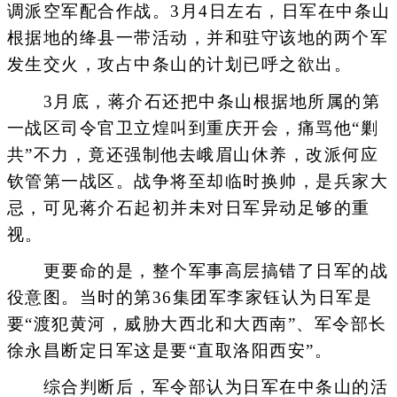
调派空军配合作战。3月4日左右，日军在中条山
根据地的绛县一带活动，并和驻守该地的两个军
发生交火，攻占中条山的计划已呼之欲出。
3月底，蒋介石还把中条山根据地所属的第
一战区司令官卫立煌叫到重庆开会，痛骂他“剿
共”不力，竟还强制他去峨眉山休养，改派何应
钦管第一战区。战争将至却临时换帅，是兵家大
忌，可见蒋介石起初并未对日军异动足够的重
视。
更要命的是，整个军事高层搞错了日军的战
役意图。当时的第36集团军李家钰认为日军是
要“渡犯黄河，威胁大西北和大西南”、军令部长
徐永昌断定日军这是要“直取洛阳西安”。
综合判断后，军令部认为日军在中条山的活