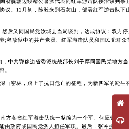
闽浙皖赣边绥靖公署派代表同红军游击队接洽谈判事
协议。12月初，陈毅来到石灰山，部署红军游击队下
然后又同国民党汝城县当局谈判，达成协议：双方停
养;释放狱中的共产党员、红军游击队员和国民党群众
旬，中共鄂豫边省委派统战部长刘子厚同国民党地方当
容。
深山密林，踏上了抗日危亡的征程，为新四军的诞生
将南方各省红军游击队统一整编为一个军。何应钦提出
能由政府或国民党派人担任军职。最后，张冲提出找