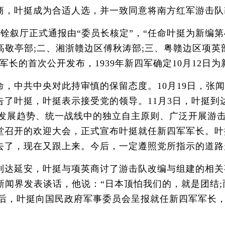
商，叶挺成为合适人选，并一致同意将南方红军游击队
厅正式通报由“委员长核定”，“任命叶挺为新编第4军军
高敬亭部;二、湘浙赣边区傅秋涛部;三、粤赣边区项英
长的首次公开发布，1939年新四军确定10月12日
中共中央对此持审慎的保留态度。10月19日，张闻
了叶挺，叶挺表示接受党的领导。11月3日，叶挺到
争的发展趋势、统一战线中的独立自主原则、广泛开展
堂召开的欢迎大会，正式宣布叶挺就任新四军军长。叶
去了，现在又跟上来。今后，一定遵照党所指示的道路
延安，叶挺与项英商讨了游击队改编与组建的相关事
新闻界发表谈话，他说：“日本顶怕我们的，就是团结
]随后，叶挺向国民政府军事委员会呈报就任新四军军长，