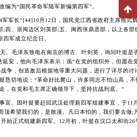
改编为“国民革命军陆军新编第四军”。
长”[44]10月12日，国民党江西省政府主席熊式
部;四、浙闽边区刘英部;五、闽西张鼎丞部，以上各部
为新四军成立纪念日。
天、毛泽东致电在南京的博古、叶剑英，询问叶挺是
达延安，他向毛泽东表示：虽“在党的组织外，但愿在
游击战争，创造敌后根据地等重大问题，进行了详尽的讨
挺恳切地说：“革命好比爬山，许多同志不怕山高，不
走，在党和毛主席正确领导下，坚持抗战到底。”
宜。因叶挺要赶回武汉处理新四军组建事宜，于11月
;而顶希望我们的，是散漫。凡日本怕的，我们要去做;
开始正式组建新四军。12月初，叶挺在汉口太和街26