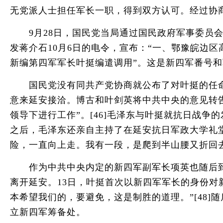
无党派人士担任军长一职，得到双方认可。经过协
9月28日，国民党当局通过国民政府军事委员会铨叙
发蒋介石10月6日的电令，宣布：“一、鄂豫皖边区
新编第四军军长叶挺编遣调用”。这是新四军番号和军
国民党没有同共产党协商就公布了对叶挺的任命，
意来延安接洽。博古和叶剑英将中共中央的意见转告
领导下进行工作”。[46]毛泽东与叶挺就抗日战
之后，毛泽东还亲自主持了在延安抗日军政大学礼
险，一直向上走。我有一段，是爬到半山腰又折回
作为中共中央内定的新四军副军长项英也随后到达
离开延安。13日，叶挺首次以新四军军长的身份对
本希望我们的，要避免，这是制胜的道理。”[48
立新四军筹备处。