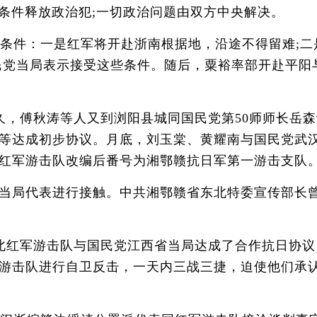
无条件释放政治犯;一切政治问题由双方中央解决。
条件：一是红军将开赴浙南根据地，沿途不得留难;二
民党当局表示接受这些条件。随后，粟裕率部开赴平阳
，傅秋涛等人又到浏阳县城同国民党第50师师长岳森
等达成初步协议。月底，刘玉棠、黄耀南与国民党武
红军游击队改编后番号为湘鄂赣抗日军第一游击支队
当局代表进行接触。中共湘鄂赣省东北特委宣传部长
北红军游击队与国民党江西省当局达成了合作抗日协议
游击队进行自卫反击，一天内三战三捷，迫使他们承