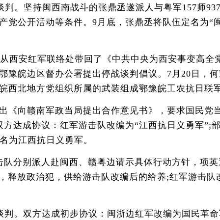
。坚持闽西南战斗的张鼎丞遂派人与粤军157师93
产党公开活动等条件。9月底，张鼎丞将队伍定名为“
从西安红军联络处带回了《中共中央为西安事变高全
豫皖边区督办公署提出停战谈判倡议。7月20日，何
皖西北地方党组织所属的武装组成鄂豫皖工农抗日联
出《向赣南军政当局提出合作意见书》，要求国民党
方达成协议：红军游击队改编为“江西抗日义勇军”;
统名为江西抗日义勇军。
队分别派人赴闽西、赣粤边请示具体行动方针，项英
，释放政治犯，供给游击队改编后的给养;红军游击队
谈判。双方达成初步协议：闽浙边红军改编为国民革命