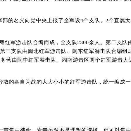
部的名义向党中央上报了全军设4个支队、2个直属大
军游击队合编而成，全支队2300余人。第二支队
。第三支队由闽北红军游击队、闽东红军游击队合编组
军特务营由闽中红军游击队、湘南游击区两个红军游击大
来分散的各自为战的大大小小的红军游击队，统一编成
寺一带集中待命。岩寺虽然不是理想的选择，但可以集