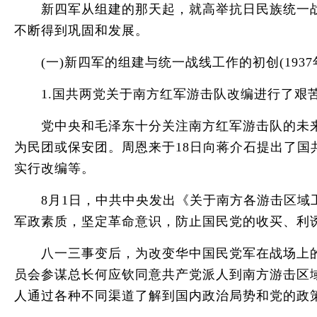
新四军从组建的那天起，就高举抗日民族统一战
不断得到巩固和发展。
(一)新四军的组建与统一战线工作的初创(1937年2
1.国共两党关于南方红军游击队改编进行了艰
党中央和毛泽东十分关注南方红军游击队的未来，
为民团或保安团。周恩来于18日向蒋介石提出了国
实行改编等。
8月1日，中共中央发出《关于南方各游击区域工
军政素质，坚定革命意识，防止国民党的收买、利
八一三事变后，为改变华中国民党军在战场上的被
员会参谋总长何应钦同意共产党派人到南方游击区
人通过各种不同渠道了解到国内政治局势和党的政