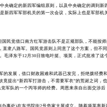
中央确定的新四军编组原则，以及中央确定的调到新
这是新四军军部机关的第一次会议，实际上也是军部机
但国民党借口南方红军游击队不是正规部队，不能按师
支队，直隶八路军。国民党原则上同意了这个方案，但不
毛泽东于12月30日致电叶挺、项英，正式批准了这
军的发展，借口财政困难和武器已发完，拒绝拨经费
应钦竟提出“新四军打游击，不需要军衣”的荒诞之词，
民党军队的一个丙等师的经费。周恩来亲自出面交涉后
南办事处)在东书院街2号危家大屋成立。随着项英率新