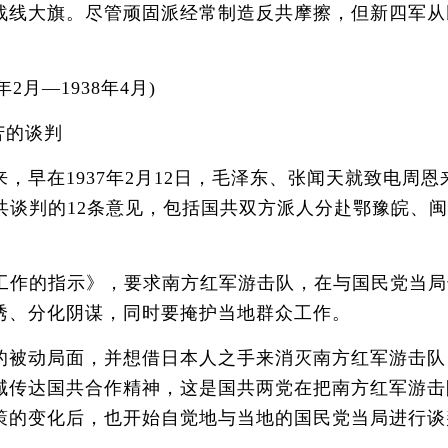
线大旗。尽管顽固派经常制造反共摩擦，但新四军从
月—1938年4月)
苦的谈判
早在1937年2月12日，毛泽东、张闻天就致电周
共谈判的12条意见，包括国共双方派人分赴鄂豫皖、
作的指示》，要求南方红军游击队，在与国民党当局
诱、分化阴谋，同时要掩护当地群众工作。
动局面，并想借日本人之手来消灭南方红军游击队，
域传达国共合作精神，这是国共两党在把南方红军游击
策的变化后，也开始自觉地与当地的国民党当局进行谈