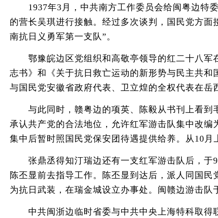
1937年3月，中共南方工作委员会给闽粤边特委
的营长吴琪进行接触。经过多次谈判，国民党方面
南抗日义勇军第一支队”。
鄂豫皖边区党组织和高敬亭领导的红二十八军在1
志书》和《关于抗日救亡运动的新形势与民主共和
与国民党安徽省政府代表、卫立煌的全权代表在岳
与此同时，赣粤边的项英、陈毅从书刊上看到毛
承认共产党的合法地位，允许红军游击队集中改编为
集中后暂时照国民党保安团待遇提供给养。从10
张鼎丞得知汀瑞边还有一支红军游击队后，于9月
陈丕显前去指导工作。陈丕显到达后，派人同国民党
为抗日武装，在瑞金城设立办事处。闽赣边游击队于
中共闽浙边临时省委与中共中央上海特科取得联系