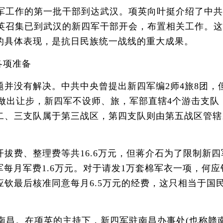
军工作的第一批干部到达武汉。项英向叶挺介绍了中共
项英召集已到武汉的新四军干部开会，布置相关工作。
的具体表现，是抗日民族统一战线的重大成果。
各项准备
没有解决。中共中央曾提出新四军编2师4旅8团，
问题上做出让步，新四军不设师、旅，军部直辖4个游击
、三支队属于第三战区，第四支队则由第五战区管辖。
费、整理费等共16.6万元，但蒋介石为了限制新四
军每月军费1.6万元。对于请发1万套棉军衣一项，何
钦最后核准同意每月6.5万元的经费，这只相当于国
南昌。在项英的主持下，新四军驻南昌办事处(也称赣