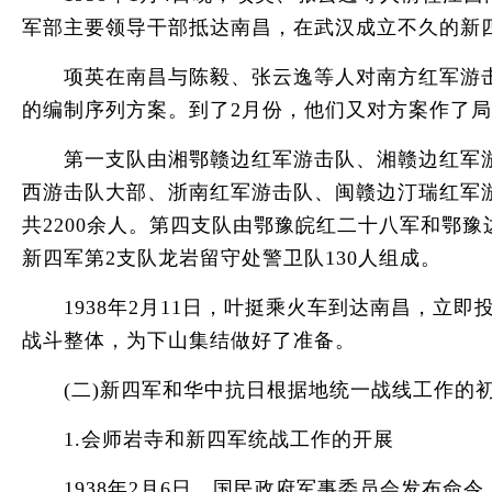
军部主要领导干部抵达南昌，在武汉成立不久的新
项英在南昌与陈毅、张云逸等人对南方红军游击队
的编制序列方案。到了2月份，他们又对方案作了
第一支队由湘鄂赣边红军游击队、湘赣边红军游击
西游击队大部、浙南红军游击队、闽赣边汀瑞红军游
共2200余人。第四支队由鄂豫皖红二十八军和鄂
新四军第2支队龙岩留守处警卫队130人组成。
1938年2月11日，叶挺乘火车到达南昌，立
战斗整体，为下山集结做好了准备。
(二)新四军和华中抗日根据地统一战线工作的初步发展
1.会师岩寺和新四军统战工作的开展
1938年2月6日，国民政府军事委员会发布命令