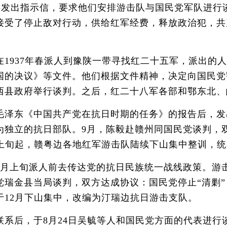
发出指示信，要求他们安排游击队与国民党军队进行谈判
接受了停止敌对行动，供给红军经费，释放政治犯，共
937年春派人到豫陕一带寻找红二十五军，派出的人
国的决议》等文件。他们根据文件精神，决定向国民党鄂
西县政府举行谈判。之后，红二十八军各部和鄂东北、
泽东《中国共产党在抗日时期的任务》的报告后，发
独立的抗日部队。9月，陈毅赴赣州同国民党谈判，双
月上旬起，赣粤边各地红军游击队陆续下山集中整训，
上旬派人前去传达党的抗日民族统一战线政策。游击
瑞金县当局谈判，双方达成协议：国民党停止“清剿”
12月下山集中，改编为汀瑞边抗日游击支队。
后，于8月24日吴毓等人和国民党方面的代表进行