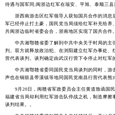
待遇与国军同;闽浙边红军在瑞安、平旭、泰顺三县
浙西南游击区红军领导人获知国共合作的消息后，
军已经停止打土豪，国民党当局须给红军补充给养
共闽浙边临时省委会合，浙南地区实现了国共合作
中共湘鄂赣省委了解到中共中央关于时局的主张后
判。双方就释放政治犯、在浏阳建立红军办事处、
营代表谈判。谈判确定由武汉行营下令停止对红军
中共湘鄂赣省委同国民党当局谈判的同时，游击
声也在铜鼓县带溪镇等地同国民党南昌行营代表熊
9月20日，闽赣省军政委员会主任黄道致函国民
福建省当局却利用红军游击队停战之机，制造摩擦
谈判结果。。