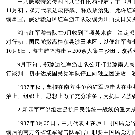
中共皖赣特委得知国共合作的精神后，于10月下
11月初，双方代表达成停战、释放政治犯、允许红
编事宜。皖浙赣边区红军游击队改编为江西抗日义
湘南红军游击队在9月收到了项英来信，决定派代
对行动，国民党撤离桂东县沙田地区，以便红军游
10月8日，游世雄率游击队200余人集中沙田，改
9月下旬，鄂豫边红军游击队公开打出豫南人民抗
行谈判，初步达成国民党军队停止向独立团进攻，
1937年秋，坚持在南方斗争的红军游击队在中
治上、组织上、思想上做了充分准备，为抗日民族
2.新四军军部组建是抗日民族统一战线的重大
1937年8月25日，中共代表团在庐山同国民党
编后的南方各省红军游击队军官正职要由国民党方