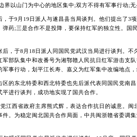
边界以山门为中心的地区集中;双方不得有军事行动;
于9月19日派人与遂昌县当局谈判。他们提出了3项
、弹药;三是合作不是投降，要保持红军的独立性。国
。
，于8月18日派人同国民党武汉当局进行谈判。不久
红军部队集中和改番号为湘鄂赣人民抗日红军游击支队
的军事行动，划平江长寿、嘉义为红军集中改编地点，
区的东北特委和西北特委也先后派代表同国民党南昌
式平进行谈判，成功地实现了国共合作。
党江西省政府主席熊式辉，表达合作抗日的诚意。闽
事件。为稳定闽北国共合作局面，中共闽浙赣省委调集