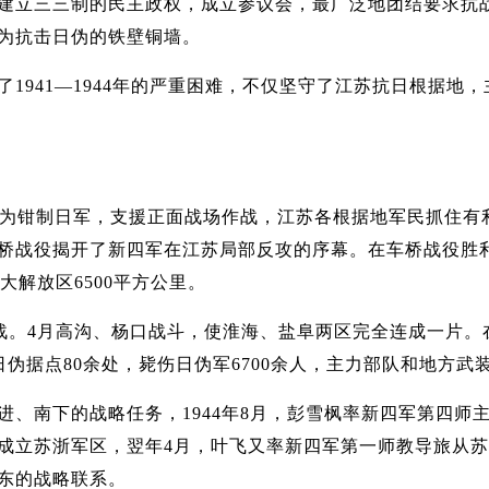
建立三三制的民主政权，成立参议会，最广泛地团结要求抗
为抗击日伪的铁壁铜墙。
41—1944年的严重困难，不仅坚守了江苏抗日根据地，主力
为钳制日军，支援正面战场作战，江苏各根据地军民抓住有
桥战役揭开了新四军在江苏局部反攻的序幕。在车桥战役胜利
大解放区6500平方公里。
。4月高沟、杨口战斗，使淮海、盐阜两区完全连成一片。在苏
伪据点80余处，毙伤日伪军6700余人，主力部队和地方武装发
南下的战略任务，1944年8月，彭雪枫率新四军第四师
成立苏浙军区，翌年4月，叶飞又率新四军第一师教导旅从
东的战略联系。