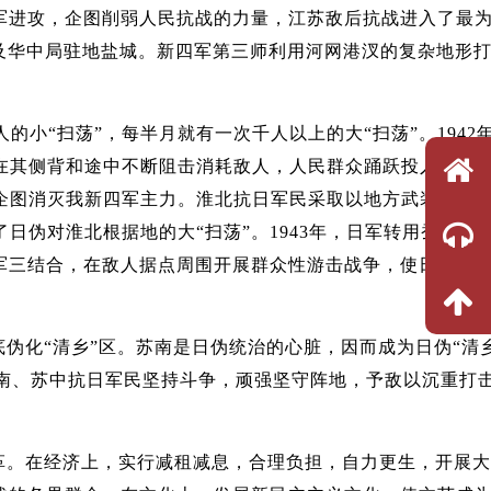
进攻，企图削弱人民抗战的力量，江苏敌后抗战进入了最
军部及华中局驻地盐城。新四军第三师利用河网港汊的复杂地形
小“扫荡”，每半月就有一次千人以上的大“扫荡”。1942年
，在其侧背和途中不断阻击消耗敌人，人民群众踊跃投入到破
”，企图消灭我新四军主力。淮北抗日军民采取以地方武装为主
伪对淮北根据地的大“扫荡”。1943年，日军转用蚕食的
军三结合，在敌人据点周围开展群众性游击战争，使日伪军
伪化“清乡”区。苏南是日伪统治的心脏，因而成为日伪“清乡
。我苏南、苏中抗日军民坚持斗争，顽强坚守阵地，予敌以沉重打
革。在经济上，实行减租减息，合理负担，自力更生，开展