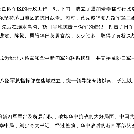
围四个区的行政工作。8月下旬，成立了通如靖泰临时行政委
续坚持茅山地区的抗日战争。同时，黄克诚率领八路军第二
，先后在涟水高沟、杨口等地抗击日伪军的进犯，打击了日军
进攻。陈毅、粟裕率部英勇奋战，以少胜多，取得了黄桥决战
为华北八路军和华中新四军的联系枢纽，并直接威胁日军占
、八路军总指挥部在盐城成立，统一领导陇海路以南、长江以
的新四军军部及所属部队，破坏华中抗战的大好局面。中国共
华中局，刘少奇为书记。经过整编，华中敌后的新四军部队整