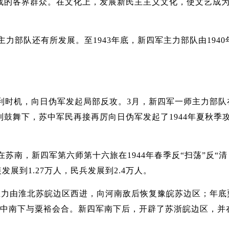
战的各界群众。在文化上，发展新民主主义文化，使文艺成
部队还有所发展。至1943年底，新四军主力部队由1940
利时机，向日伪军发起局部反攻。3月，新四军一师主力部队
鼓舞下，苏中军民再接再厉向日伪军发起了1944年夏秋季
南，新四军第六师第十六旅在1944年春季反“扫荡”反“清
展到1.27万人，民兵发展到2.4万人。
主力由淮北苏皖边区西进，向河南敌后恢复豫皖苏边区；年底
苏中南下与粟裕会合。新四军南下后，开辟了苏浙皖边区，并