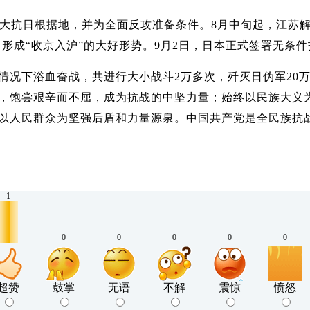
大抗日根据地，并为全面反攻准备条件。8月中旬起，江苏
，形成“收京入沪”的大好形势。9月2日，日本正式签署无条
况下浴血奋战，共进行大小战斗2万多次，歼灭日伪军20万
，饱尝艰辛而不屈，成为抗战的中坚力量；始终以民族大义
以人民群众为坚强后盾和力量源泉。中国共产党是全民族抗
1
0
0
0
0
0
超赞
鼓掌
无语
不解
震惊
愤怒