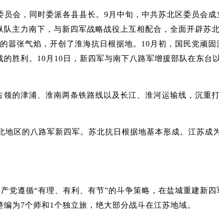
员会，同时委派各县县长。9月中旬，中共苏北区委员会成
纵队主力南下，与新四军战略战役上互相配合，全面开辟苏
的嚣张气焰，开创了淮海抗日根据地。10月初，国民党顽固
的胜利。10月10日，新四军与南下八路军增援部队在东台
领的津浦、淮南两条铁路线以及长江、淮河运输线，沉重
北地区的八路军新四军。苏北抗日根据地基本形成。江苏成
产党遵循“有理、有利、有节”的斗争策略，在盐城重建新四
编为7个师和1个独立旅，绝大部分战斗在江苏地域。