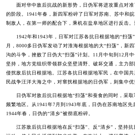
面对华中敌后抗战的新形势，日伪军将进攻重点对准了
的阶段。1941年春，新四军粉碎了日军对苏南、苏中和
制敌人，在第一师的配合下，乘机在盐阜地区进行反击。
1942年和1943年，日军对江苏各抗日根据地的“扫荡
月，8000多日伪军发动了对淮海根据地的大“扫荡”，
沟的斗争，挫败了日伪大“扫荡”计划。11月中旬到12
坚持，地方党组织带领群众坚壁清野、破坏交通，主力部队
侵扰敌后抗日根据地。江苏各抗日根据地军民，在中国共
民战争汪洋大海之中，对窜扰根据地的日伪军，则集中优
日伪军对敌后抗日根据地“扫荡”和蚕食的同时，采取军
频繁地区。从1941年7月到1943年底，日伪在苏南地
1944年春，日伪的“清乡”被彻底粉碎。
江苏敌后抗日根据地在反“扫荡”、反“清乡”，坚持抗