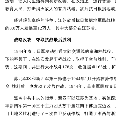
运动，使人民生活得到初步改善。在政治上，进行普选，
教育人民、打击消灭敌人的有力武器。敌后抗日根据地成
经过艰苦卓绝的斗争，江苏敌后抗日根据地军民战胜了19
的8.8万人发展至12万人，其中大部分在江苏省。
战略反攻 夺取抗战最后胜利
1944年春，日军发动打通大陆交通线的豫湘桂战役。
飞的率领下，在淮安发起车桥战役，取得了空前胜利。车
势，这期间，共进行大小战斗178次，收复据点165处，扩
苏北军区和新四军第三师也于1944年1月开始攻势作战
乡”胜利后，也发动了攻势作战。1944年，苏南军民攻克日
遵照中共中央的指示，新四军以江苏为基地，实施西进、
率新四军第一师三个主力团从苏中渡江南下苏浙皖边区，
目山地区胜利进行了三次自卫反顽作战，打通了浙西与浙