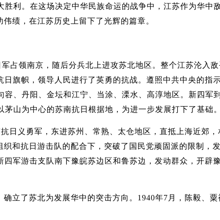
大胜利。在这场决定中华民族命运的战争中，江苏作为华中
功伟绩，在江苏历史上留下了光辉的篇章。
，日军占领南京，随后分兵北上进攻苏北地区。整个江苏沦入敌
抗日旗帜，领导人民进行了英勇的抗战。遵照中共中央的指
、句容、丹阳、金坛和江宁、当涂、溧水、高淳地区。新四军
起以茅山为中心的苏南抗日根据地，为进一步发展打下了基础
南抗日义勇军，东进苏州、常熟、太仓地区，直抵上海近郊，
组织和抗日游击队的配合下，突破了国民党顽固派的限制，
新四军游击支队南下豫皖苏边区和鲁苏边，发动群众，开辟
立了苏北为发展华中的突击方向。1940年7月，陈毅、粟