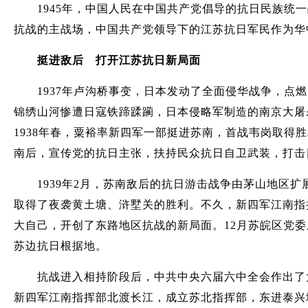
1945年，中国人民在中国共产党倡导的抗日民族统一
抗战的主战场，中国共产党领导下的江苏抗日军民作为华
挺进敌后 打开江苏抗日新局面
1937年卢沟桥事变，日本发动了全面侵华战争，点燃
锦绣山河惨遭日寇铁蹄蹂躏，日本侵略军制造的南京大屠
1938年春，粟裕率新四军一部挺进苏南，首战韦岗取
南后，宣传党的抗日主张，扶持民众抗日自卫武装，打击
1939年2月，苏南敌后的抗日游击战争由茅山地区扩
取得了夜袭黄土塘、浒墅关的胜利。不久，新四军江南指
大自己，开创了东路地区抗战的新局面。12月苏皖区党
苏边抗日根据地。
抗战进入相持阶段后，中共中央六届六中全会作出了大力
新四军江南指挥部北渡长江，成立苏北指挥部，东进泰兴