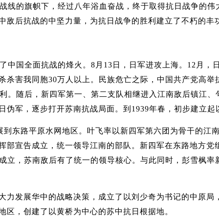
战线的旗帜下，经过八年浴血奋战，终于取得抗日战争的伟
中敌后抗战的中坚力量，为抗日战争的胜利建立了不朽的丰
了中国全面抗战的烽火。8月13日，日军进攻上海。12月
杀杀害我同胞30万人以上。民族危亡之际，中国共产党高举
得胜利。随后，新四军第一、第二支队相继进入江南敌后镇江
日伪军，逐步打开苏南抗战局面。到1939年春，初步建立
展到东路平原水网地区。叶飞率以新四军第六团为骨干的江
挥部宣告成立，统一领导江南的部队。新四军在东路地方党
委成立，苏南敌后有了统一的领导核心。与此同时，彭雪枫率
发展华中的战略决策，成立了以刘少奇为书记的中原局，确
地区，创建了以黄桥为中心的苏中抗日根据地。