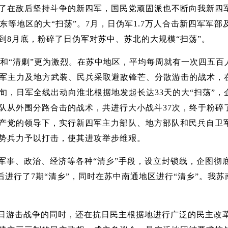
在敌后坚持斗争的新四军，国民党顽固派也不断向我新四军
皖东等地区的大“扫荡”。7月，日伪军1.7万人合击新四军
到8月底，粉碎了日伪军对苏中、苏北的大规模“扫荡”。
”和“清剿”更为激烈。在苏中地区，平均每周就有一次四五百人的
新四军主力及地方武装、民兵采取避敌锋芒、分散游击的战术
月中旬，日军全线出动向淮北根据地发起长达33天的大“扫荡
从外围分路合击的战术，共进行大小战斗37次，终于粉碎了日
产党的领导下，实行新四军主力部队、地方部队和民兵自卫
势兵力予以打击，使其进攻举步维艰。
事、政治、经济等各种“清乡”手段，设立封锁线，企图彻底
区先后进行了7期“清乡”，同时在苏中南通地区进行“清乡”
日游击战争的同时，还在抗日民主根据地进行广泛的民主改