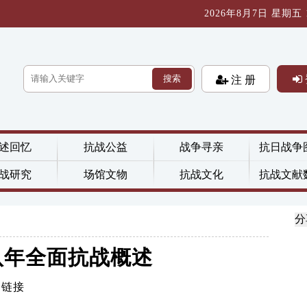
2026年8月7日 星期五 16
搜索
注 册
述回忆
抗战公益
战争寻亲
抗日战争
战研究
场馆文物
抗战文化
抗战文献
分
八年全面抗战概述
制链接