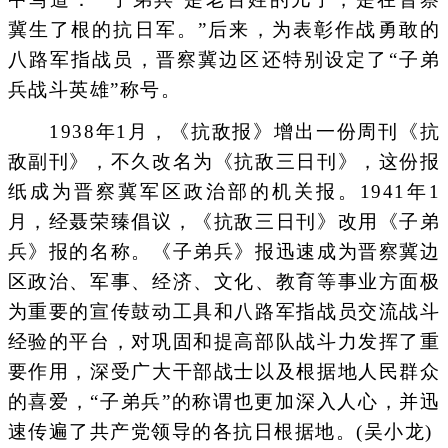
冀生了根的抗日军。”后来，为表彰作战勇敢的
八路军指战员，晋察冀边区还特别设定了“子弟
兵战斗英雄”称号。
1938年1月，《抗敌报》增出一份周刊《抗
敌副刊》，不久改名为《抗敌三日刊》，这份报
纸成为晋察冀军区政治部的机关报。1941年1
月，经聂荣臻倡议，《抗敌三日刊》改用《子弟
兵》报的名称。《子弟兵》报迅速成为晋察冀边
区政治、军事、经济、文化、教育等事业方面极
为重要的宣传鼓动工具和八路军指战员交流战斗
经验的平台，对巩固和提高部队战斗力发挥了重
要作用，深受广大干部战士以及根据地人民群众
的喜爱，“子弟兵”的称谓也更加深入人心，并迅
速传遍了共产党领导的各抗日根据地。(吴小龙)