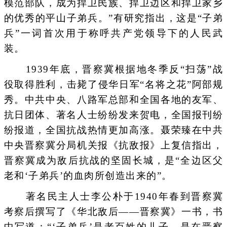
模范部队，成为捍卫民族、捍卫边区和捍卫家乡
的优秀的平山子弟兵。”有研究指出，这是“子弟
兵”一词首次用于称呼共产党领导下的人民武
装。
1939年底，晋察冀根据地冬季反“扫荡”战
役取得胜利，击毙了侵华日军“名将之花”阿部规
秀。中共中央、八路军总部和全国各地的友军、
抗日团体、著名人士纷纷发来贺电，全国报刊纷
纷报道，全国抗战热情更加高涨。聂荣臻在中共
中央晋察冀分局机关报《抗敌报》上复信指出，
晋察冀成为敌后抗战的坚固长城，是“全边区父
老和‘子弟兵’的血肉所创造出来的”。
著名民主人士李公朴于1940年春到晋察冀
考察后撰写了《华北敌后——晋察冀》一书，书
中写道：“‘子弟兵’是老百姓的儿子，是在晋察