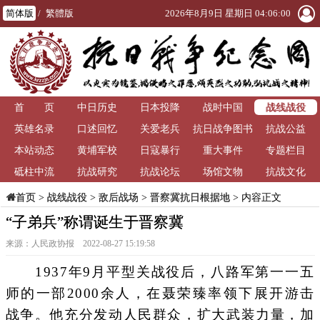
简体版
/
繁體版
2026年8月9日 星期日 04:06:00
战线战役
首 页
中日历史
日本投降
战时中国
英雄名录
口述回忆
关爱老兵
抗日战争图书
抗战公益
本站动态
黄埔军校
日寇暴行
重大事件
馆
专题栏目
砥柱中流
抗战研究
抗战论坛
场馆文物
抗战文化
>
战线战役
>
敌后战场
>
晋察冀抗日根据地
> 内容正文
首页
“子弟兵”称谓诞生于晋察冀
来源：人民政协报 2022-08-27 15:19:58
1937年9月平型关战役后，八路军第一一五
师的一部2000余人，在聂荣臻率领下展开游击
战争。他充分发动人民群众，扩大武装力量，加