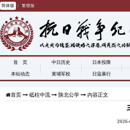
简体版
/
繁體版
首 页
中日历史
日本投降
本站动态
黄埔军校
日寇暴行
砥柱中流
陕北公学
内容正文
首页
202