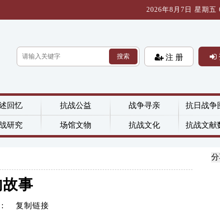
2026年8月7日 星期五 08
搜索
注 册
述回忆
抗战公益
战争寻亲
抗日战争
战研究
场馆文物
抗战文化
抗战文献
分
的故事
击：
复制链接