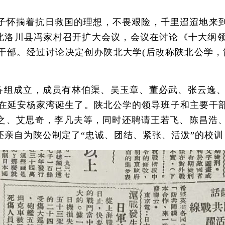
揣着抗日救国的理想，不畏艰险，千里迢迢地来到革
局在陕北洛川县冯家村召开扩大会议，会议在讨论《十大
干部。经过讨论决定创办陕北大学(后改称陕北公学，
备组成立，成员有林伯渠、吴玉章、董必武、张云逸
公学在延安杨家湾诞生了。陕北公学的领导班子和主要
之、艾思奇，李凡夫等，同时还聘请王若飞、陈昌浩
还亲自为陕公制定了“忠诚、团结、紧张、活泼”的校训