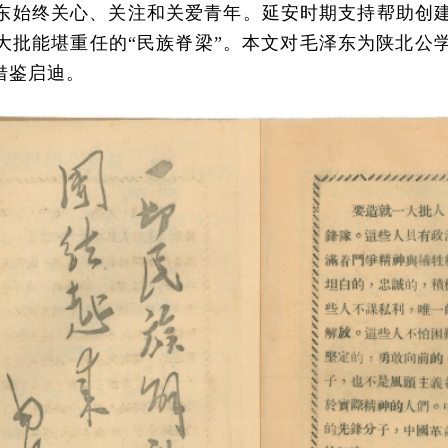
始终关心、关注和关爱青年。延安时期支持帮助创建
大批能堪重任的“民族脊梁”。本文对毛泽东为陕北公
借鉴启迪。